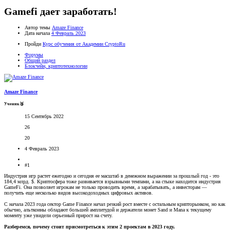
Gamefi дает заработать!
Автор темы
Amaze Finance
Дата начала
4 Февраль 2023
Пройди
Курс обучения от Академии CryptoRu
Форумы
Общий раздел
Блокчейн, криптотехнологии
Amaze Finance
Ученик🥉
15 Сентябрь 2022
26
20
4 Февраль 2023
#1
Индустрия игр растет ежегодно и сегодня ее масштаб в денежном выражении за прошлый год - это
184,4 млрд. $. Криптосфера тоже развивается взрывными темпами, а на стыке находится индустрия
GameFi. Она позволяет игрокам не только проводить время, а зарабатывать, а инвесторам —
получить еще несколько видов высокодоходных цифровых активов.
С начала 2023 года сектор Game Finance начал резкий рост вместе с остальным крипторынком, но как
обычно, альткоины обладают большей амплитудой и держатели монет Sand и Mana к текущему
моменту уже увидели серьезный прирост на счету.
Разберемся, почему стоит присмотреться к этим 2 проектам в 2023 году.