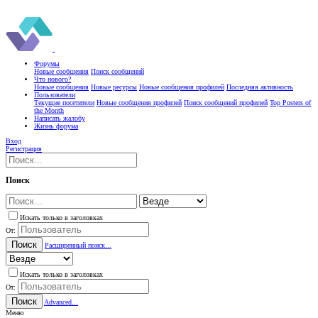
Форумы
Новые сообщения
Поиск сообщений
Что нового?
Новые сообщения
Новые ресурсы
Новые сообщения профилей
Последняя активность
Пользователи
Текущие посетители
Новые сообщения профилей
Поиск сообщений профилей
Top Posters of
the Month
Написать жалобу
Жизнь форума
Вход
Регистрация
Поиск
Искать только в заголовках
От:
Поиск
Расширенный поиск...
Искать только в заголовках
От:
Поиск
Advanced...
Меню