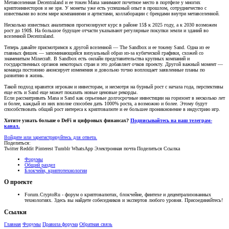
Метавселенная Decentraland и ее токен Mana занимают почетное место в портфеле у многих
криптоинвесторов и не зря. У монеты уже есть успешный опыт в прошлом, сотрудничество с
известными во всем мире компаниями и артистами, коллаборации с брендами внутри метавселенной.
Несколько известных аналитиков прогнозируют курс в районе 15$ к 2025 году, а к 2030 возможен
рост до 190$. На большое будущее отчасти указывают регулярные покупки земли и зданий во
вселенной Decentraland.
Теперь давайте присмотримся к другой вселенной — The Sandbox и ее токену Sand. Одна из ее
главных фишек — запоминающийся визуальный образ из-за кубической графики, схожей со
знаменитым Minecraft. В Sandbox есть онлайн представительства крупных компаний и
государственных органов некоторых стран и это добавляет очков проекту. Другой важный момент —
команда постоянно анонсирует изменения и довольно точно воплощает заявленные планы по
развитию в жизнь.
Такой подход нравится игрокам и инвесторам, и несмотря на бурный рост с начала года, перспективы
еще есть и Sand еще может показать новые ценовые рекорды.
Если рассматривать Mana и Sand как серьезные долгосрочные инвестиции на горизонт в несколько лет
и более, каждый из них вполне способен дать 1000% роста, а возможно и более. Этому будут
способствовать общий рост интереса к криптовалюте и ее большее проникновение в индустрию игр.
Хотите узнать больше о DeFi и цифровых финансах?
Подписывайтесь на наш телеграм-
канал.
Войдите или зарегистрируйтесь для ответа.
Поделиться:
Twitter
Reddit
Pinterest
Tumblr
WhatsApp
Электронная почта
Поделиться
Ссылка
Форумы
Общий раздел
Блокчейн, криптотехнологии
О проекте
Forum.CryptoRu - форум о криптовалютах, блокчейне, финтехе и децентрализованных
технологиях. Здесь вы найдете собеседников и экспертов любого уровня. Присоединяйтесь!
Ссылки
Главная
Форумы
Правила форума
Обратная связь