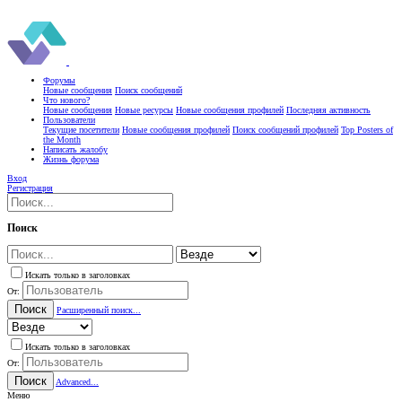
Форумы
Новые сообщения
Поиск сообщений
Что нового?
Новые сообщения
Новые ресурсы
Новые сообщения профилей
Последняя активность
Пользователи
Текущие посетители
Новые сообщения профилей
Поиск сообщений профилей
Top Posters of
the Month
Написать жалобу
Жизнь форума
Вход
Регистрация
Поиск
Искать только в заголовках
От:
Поиск
Расширенный поиск...
Искать только в заголовках
От:
Поиск
Advanced...
Меню