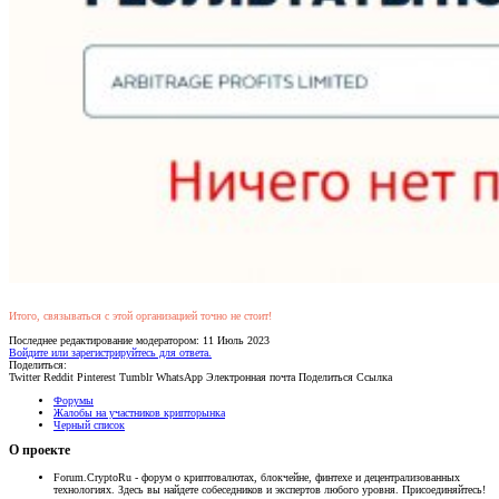
Итого, связываться с этой организацией точно не стоит!
Последнее редактирование модератором:
11 Июль 2023
Войдите или зарегистрируйтесь для ответа.
Поделиться:
Twitter
Reddit
Pinterest
Tumblr
WhatsApp
Электронная почта
Поделиться
Ссылка
Форумы
Жалобы на участников крипторынка
Черный список
О проекте
Forum.CryptoRu - форум о криптовалютах, блокчейне, финтехе и децентрализованных
технологиях. Здесь вы найдете собеседников и экспертов любого уровня. Присоединяйтесь!