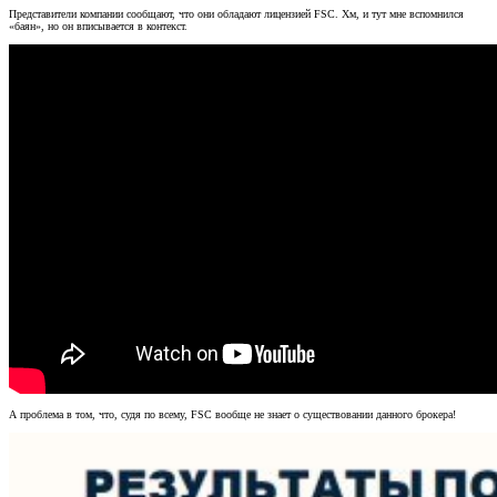
Представители компании сообщают, что они обладают лицензией FSC. Хм, и тут мне вспомнился
«баян», но он вписывается в контекст.
А проблема в том, что, судя по всему, FSC вообще не знает о существовании данного брокера!