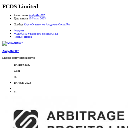
FCDS Limited
Автор темы
AndyAlex007
Дата начала
10 Июль 2023
Пройди
Курс обучения от Академии CryptoRu
Форумы
Жалобы на участников крипторынка
Черный список
AndyAlex007
Главный криптознаток форума
10 Март 2022
2,681
46
10 Июль 2023
#1