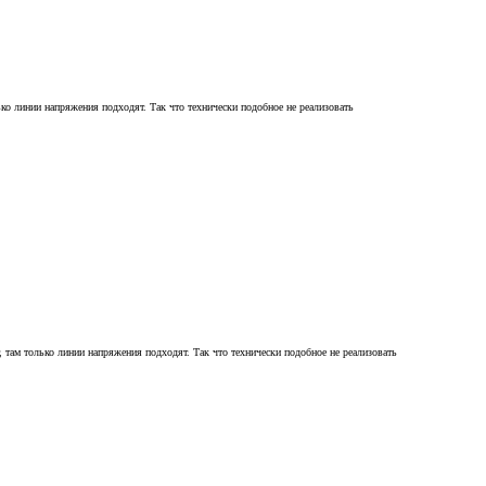
о линии напряжения подходят. Так что технически подобное не реализовать
ам только линии напряжения подходят. Так что технически подобное не реализовать