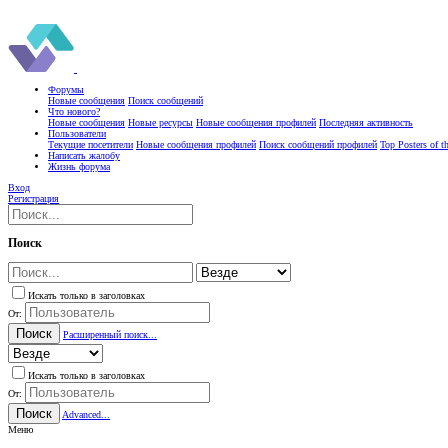
Форумы
Новые сообщения
Поиск сообщений
Что нового?
Новые сообщения
Новые ресурсы
Новые сообщения профилей
Последняя активность
Пользователи
Текущие посетители
Новые сообщения профилей
Поиск сообщений профилей
Top Posters of 
Написать жалобу
Жизнь форума
Вход
Регистрация
Поиск
Искать только в заголовках
От:
Поиск
Расширенный поиск...
Искать только в заголовках
От:
Поиск
Advanced...
Меню