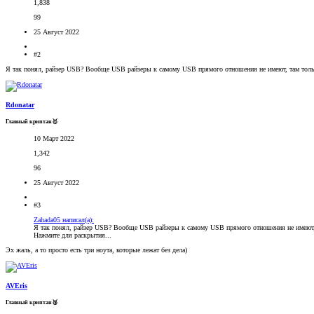
1,838
99
25 Август 2022
#2
Я так понял, райзер USB? Вообще USB райзеры к самому USB прямого отношения не имеют, там тольк
Rdonatar
Главный криптан🥇
10 Март 2022
1,342
96
25 Август 2022
#3
Zahada05 написал(а):
Я так понял, райзер USB? Вообще USB райзеры к самому USB прямого отношения не имеют, т
Нажмите для раскрытия...
Эх жаль, а то просто есть три ноута, которые лежат без дела)
AVEris
Главный криптан🥉