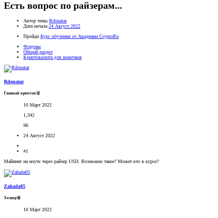
Есть вопрос по райзерам...
Автор темы
Rdonatar
Дата начала
24 Август 2022
Пройди
Курс обучения от Академии CryptoRu
Форумы
Общий раздел
Криптовалюта для новичков
Rdonatar
Главный криптан🥇
10 Март 2022
1,342
96
24 Август 2022
#1
Майнинг на ноуте через райзер USD. Возможно такое? Может кто в курсе?
Zahada05
Холдер🥉
10 Март 2022