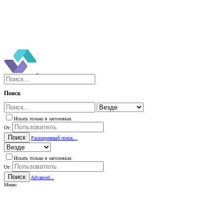
Поиск
Искать только в заголовках
От:
Поиск
Расширенный поиск...
Искать только в заголовках
От:
Поиск
Advanced...
Меню