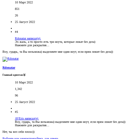
10 Март 2022
851
26
25 Август 2022
#4
Rdonatar написал(а):
Эх жаль, а то просто есть три ноута, которые лежат без дела)
Нажмите для раскрытия...
Воу, сударь, та Вы вельможа) выделимте мне один ноут, если прям лежит без дела))
Rdonatar
Главный криптан🥇
10 Март 2022
1,342
96
25 Август 2022
#5
AVEris написал(а):
Воу, сударь, та Вы вельможа) выделимте мне один ноут, если прям лежит без дела))
Нажмите для раскрытия...
Нет, ты вел себя плохо))
Войдите или зарегистрируйтесь для ответа.