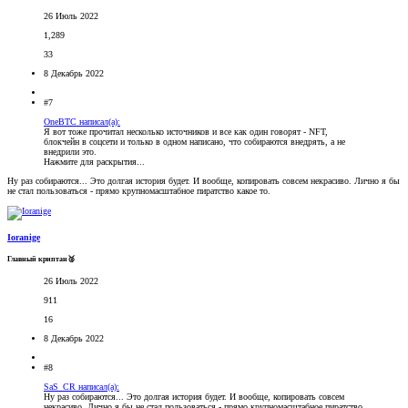
26 Июль 2022
1,289
33
8 Декабрь 2022
#7
OneBTC написал(а):
Я вот тоже прочитал несколько источников и все как один говорят - NFT,
блокчейн в соцсети и только в одном написано, что собираются внедрять, а не
внедрили это.
Нажмите для раскрытия...
Ну раз собираются... Это долгая история будет. И вообще, копировать совсем некрасиво. Лично я бы
не стал пользоваться - прямо крупномасштабное пиратство какое то.
Ioranige
Главный криптан🥈
26 Июль 2022
911
16
8 Декабрь 2022
#8
SaS_CR написал(а):
Ну раз собираются... Это долгая история будет. И вообще, копировать совсем
некрасиво. Лично я бы не стал пользоваться - прямо крупномасштабное пиратство