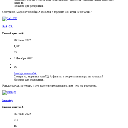
какое то.
Нажмите для раскрытия...
Смотри ка, моралист какой))) А фильмы с торрента или игры не качаешь?
SaS_CR
Главный криптан🥈
26 Июль 2022
1,289
33
8 Декабрь 2022
#9
Ioranige написал(а):
Смотри ка, моралист какой))) А фильмы с торрента или игры не качаешь?
Нажмите для раскрытия...
Раньше качал, но теперь и это тоже считаю неправильным - это же воровство.
Ioranige
Главный криптан🥈
26 Июль 2022
911
16