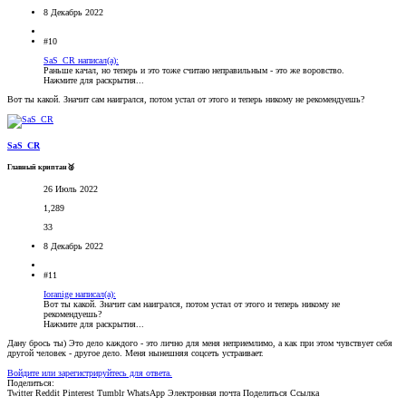
8 Декабрь 2022
#10
SaS_CR написал(а):
Раньше качал, но теперь и это тоже считаю неправильным - это же воровство.
Нажмите для раскрытия...
Вот ты какой. Значит сам наигрался, потом устал от этого и теперь никому не рекомендуешь?
SaS_CR
Главный криптан🥈
26 Июль 2022
1,289
33
8 Декабрь 2022
#11
Ioranige написал(а):
Вот ты какой. Значит сам наигрался, потом устал от этого и теперь никому не
рекомендуешь?
Нажмите для раскрытия...
Дану брось ты) Это дело каждого - это лично для меня неприемлимо, а как при этом чувствует себя
другой человек - другое дело. Меня нынешняя соцсеть устраивает.
Войдите или зарегистрируйтесь для ответа.
Поделиться:
Twitter
Reddit
Pinterest
Tumblr
WhatsApp
Электронная почта
Поделиться
Ссылка