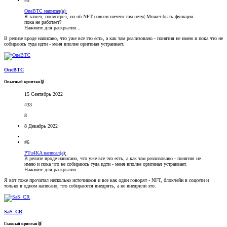
#5
OneBTC написал(а):
Я зашел, посмотрел, но об NFT совсем ничего там нету( Может быть функция
пока не работает?
Нажмите для раскрытия...
В релизе вроде написано, что уже все это есть, а как там реализовано - понятия не имею и пока что не
собираюсь туда идти - меня вполне оригинал устраивает.
OneBTC
Опытный криптан🥇
15 Сентябрь 2022
433
8
8 Декабрь 2022
#6
PTu4KA написал(а):
В релизе вроде написано, что уже все это есть, а как там реализовано - понятия не
имею и пока что не собираюсь туда идти - меня вполне оригинал устраивает.
Нажмите для раскрытия...
Я вот тоже прочитал несколько источников и все как один говорят - NFT, блокчейн в соцсети и
только в одном написано, что собираются внедрять, а не внедрили это.
SaS_CR
Главный криптан🥈