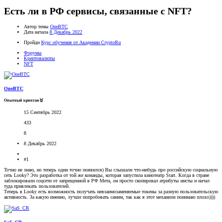
Есть ли в РФ сервисы, связанные с NFT?
Автор темы
OneBTC
Дата начала
8 Декабрь 2022
Пройди
Курс обучения от Академии CryptoRu
Форумы
Криптовалюты
NFT
OneBTC
Опытный криптан🥇
15 Сентябрь 2022
433
8
8 Декабрь 2022
#1
Точно не знаю, но теперь один точно появился) Вы слышали что-нибудь про российскую социальную
сеть Looky? Это разработка от той же команды, которая запустила кинотеатр Start. Когда в стране
заблокировали соцсети от запрещенной в РФ Мета, он просто скопировал атрибуты инсты и начал
туда привлекать пользователей.
Теперь в Looky есть возможность получать невзаимозаменяемые токены за разную пользовательскую
активность. За какую именно, лучше попробовать самим, так как я этот механизм понимаю плохо))))