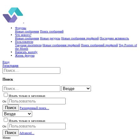
Форумы
Новые сообщения
Поиск сообщений
Что нового?
Новые сообщения
Новые ресурсы
Новые сообщения профилей
Последняя активность
Пользователи
Текущие посетители
Новые сообщения профилей
Поиск сообщений профилей
Top Posters of
the Month
Написать жалобу
Жизнь форума
Вход
Регистрация
Поиск
Искать только в заголовках
От:
Поиск
Расширенный поиск...
Искать только в заголовках
От:
Поиск
Advanced...
Меню