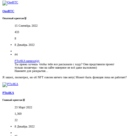
OneBTC
Опытный криптан🥇
15 Сентябрь 2022
433
8
8 Декабрь 2022
#4
PTu4KA написал(а):
Ты прямо хочешь чтобы тебе все рассказали с ходу? Они представили проект
только позавчера - там на сайте наверное не всё даже выложено)
Нажмите для раскрытия...
Я зашел, посмотрел, но об NFT совсем ничего там нету( Может быть функция пока не работает?
PTu4KA
Главный криптан🥇
23 Март 2022
1,369
22
8 Декабрь 2022