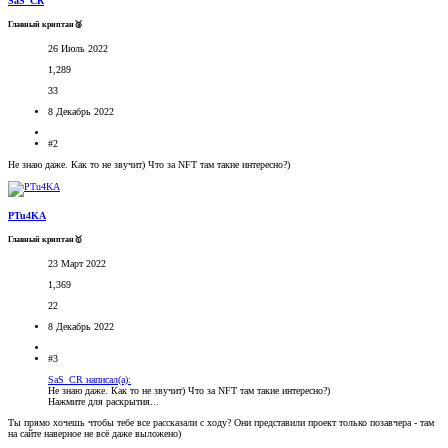
SaS_CR
Главный криптан🥈
26 Июль 2022
1,289
33
8 Декабрь 2022
#2
Не знаю даже. Как то не звучит) Что за NFT там такие интересно?)
PTu4KA
Главный криптан🥇
23 Март 2022
1,369
22
8 Декабрь 2022
#3
SaS_CR написал(а):
Не знаю даже. Как то не звучит) Что за NFT там такие интересно?)
Нажмите для раскрытия...
Ты прямо хочешь чтобы тебе все рассказали с ходу? Они представили проект только позавчера - там
на сайте наверное не всё даже выложено)