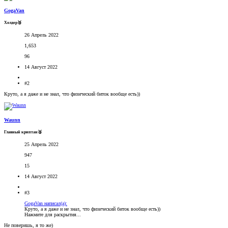
GogaVan
Холдер🥉
26 Апрель 2022
1,653
96
14 Август 2022
#2
Круто, а я даже и не знал, что физический биток вообще есть))
Waunn
Главный криптан🥈
25 Апрель 2022
947
15
14 Август 2022
#3
GogaVan написал(а):
Круто, а я даже и не знал, что физический биток вообще есть))
Нажмите для раскрытия...
Не поверишь, я то же)