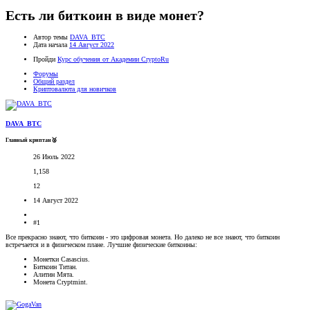
Есть ли биткоин в виде монет?
Автор темы
DAVA_BTC
Дата начала
14 Август 2022
Пройди
Курс обучения от Академии CryptoRu
Форумы
Общий раздел
Криптовалюта для новичков
DAVA_BTC
Главный криптан🥈
26 Июль 2022
1,158
12
14 Август 2022
#1
Все прекрасно знают, что биткоин - это цифровая монета. Но далеко не все знают, что биткоин
встречается и в физическом плане. Лучшие физические биткоины:
Монетки Casascius.
Биткоин Титан.
Алитин Мята.
Монета Cryptmint.