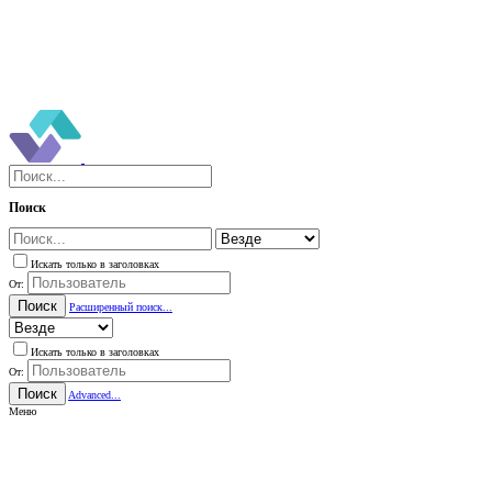
Поиск
Искать только в заголовках
От:
Поиск
Расширенный поиск...
Искать только в заголовках
От:
Поиск
Advanced...
Меню