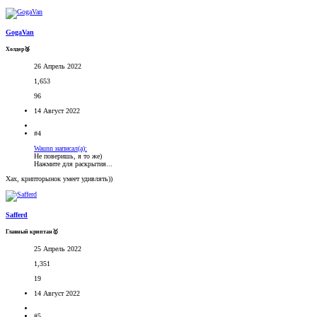
GogaVan
Холдер🥉
26 Апрель 2022
1,653
96
14 Август 2022
#4
Waunn написал(а):
Не поверишь, я то же)
Нажмите для раскрытия...
Хах, крипторынок умеет удивлять))
Safferd
Главный криптан🥇
25 Апрель 2022
1,351
19
14 Август 2022
#5