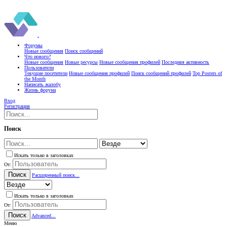
Форумы
Новые сообщения
Поиск сообщений
Что нового?
Новые сообщения
Новые ресурсы
Новые сообщения профилей
Последняя активность
Пользователи
Текущие посетители
Новые сообщения профилей
Поиск сообщений профилей
Top Posters of
the Month
Написать жалобу
Жизнь форума
Вход
Регистрация
Поиск
Искать только в заголовках
От:
Поиск
Расширенный поиск...
Искать только в заголовках
От:
Поиск
Advanced...
Меню