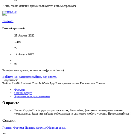
И что, такие монетки прямо пользуются явным спросом?)
Bliskahl
Главный криптан🥈
25 Апрель 2022
1,198
22
14 Август 2022
#6
Та нафиг они нужны, если есть цифровой биток)
Войдите или зарегистрируйтесь для ответа.
Поделиться:
Twitter
Reddit
Pinterest
Tumblr
WhatsApp
Электронная почта
Поделиться
Ссылка
Форумы
Общий раздел
Криптовалюта для новичков
О проекте
Forum.CryptoRu - форум о криптовалютах, блокчейне, финтехе и децентрализованных
технологиях. Здесь вы найдете собеседников и экспертов любого уровня. Присоединяйтесь!
Ссылки
Главная
Форумы
Правила форума
Обратная связь