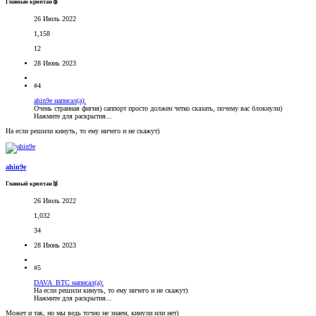
Главный криптан🥈
26 Июль 2022
1,158
12
28 Июнь 2023
#4
ahin9e написал(а):
Очень странная фигня) саппорт просто должен четко сказать, почему вас блокнули)
Нажмите для раскрытия...
На если решили кинуть, то ему ничего и не скажут)
ahin9e
Главный криптан🥈
26 Июль 2022
1,032
34
28 Июнь 2023
#5
DAVA_BTC написал(а):
На если решили кинуть, то ему ничего и не скажут)
Нажмите для раскрытия...
Может и так, но мы ведь точно не знаем, кинули или нет)