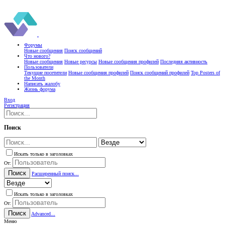
Форумы
Новые сообщения
Поиск сообщений
Что нового?
Новые сообщения
Новые ресурсы
Новые сообщения профилей
Последняя активность
Пользователи
Текущие посетители
Новые сообщения профилей
Поиск сообщений профилей
Top Posters of
the Month
Написать жалобу
Жизнь форума
Вход
Регистрация
Поиск
Искать только в заголовках
От:
Поиск
Расширенный поиск...
Искать только в заголовках
От:
Поиск
Advanced...
Меню