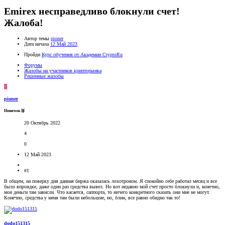
Emirex несправедливо блокнули счет!
Жалоба!
Автор темы
pioner
Дата начала
12 Май 2023
Пройди
Курс обучения от Академии CryptoRu
Форумы
Жалобы на участников крипторынка
Решенные жалобы
P
pioner
Новичок🥉
20 Октябрь 2022
4
0
12 Май 2023
#1
В общем, на поверку дня данная биржа оказалась лохотроном. Я спокойно себе работал месяц и все
было впроядке, даже один раз средства вывел. Но вот недавно мой счет просто блокнули и, конечно,
мои деньги там зависли. Что касается, саппорта, то ничего конкретного сказать они мне не могут.
Конечно, средства у меня там были небольшие, но, блин, все равно обидно так то!
dodo151315