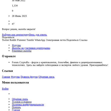
30 Май 2022
1,134
9
28 Июнь 2023
#7
Вопрос решен, жалоба закрыта!
Войдите или зарегистрируйтесь для ответа.
Поделиться:
Twitter
Reddit
Pinterest
Tumblr
WhatsApp
Электронная почта
Поделиться
Ссылка
Форумы
Жалобы на участников крипторынка
Решенные жалобы
О проекте
Forum.CryptoRu - форум о криптовалютах, блокчейне, финтехе и децентрализованных
технологиях. Здесь вы найдете собеседников и экспертов любого уровня. Присоединяйтесь!
Ссылки
Главная
Форумы
Правила форума
Обратная связь
Меню пользователя
Войти
Обратная связь
Условия и правила
Политика конфиденциальности
Помощь
Главная