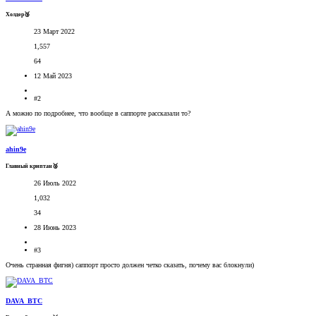
Холдер🥉
23 Март 2022
1,557
64
12 Май 2023
#2
А можно по подробнее, что вообще в саппорте рассказали то?
ahin9e
Главный криптан🥈
26 Июль 2022
1,032
34
28 Июнь 2023
#3
Очень странная фигня) саппорт просто должен четко сказать, почему вас блокнули)
DAVA_BTC