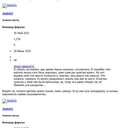
AndreiA
Администратор
Команда форума
30 Май 2022
1,134
9
28 Июнь 2023
#6
pioner написал(а):
В общем, на поверку дня данная биржа оказалась лохотроном. Я спокойно себе
работал месяц и все было впроядке, даже один раз средства вывел. Но вот
недавно мой счет просто блокнули и, конечно, мои деньги там зависли. Что
касается, саппорта, то ничего конкретного сказать они мне не могут. Конечно,
средства у меня там были небольшие, но, блин, все равно обидно так то!
Нажмите для раскрытия...
Видите ли, точную причину может сказать лишь саппорт. Если они тупо игнорируют, то велика
вероятность именно мошенничества.
AndreiA
Администратор
Команда форума