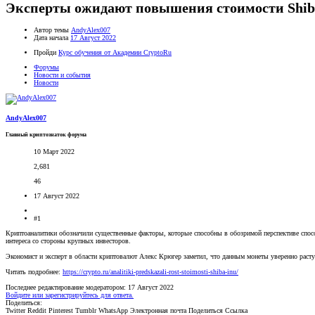
Эксперты ожидают повышения стоимости Shib
Автор темы
AndyAlex007
Дата начала
17 Август 2022
Пройди
Курс обучения от Академии CryptoRu
Форумы
Новости и события
Новости
AndyAlex007
Главный криптознаток форума
10 Март 2022
2,681
46
17 Август 2022
#1
Криптоаналитики обозначили существенные факторы, которые способны в обозримой перспективе спос
интереса со стороны крупных инвесторов.
Экономист и эксперт в области криптовалют Алекс Крюгер заметил, что данным монеты уверенно растут
Читать подробнее:
https://crypto.ru/analitiki-predskazali-rost-stoimosti-shiba-inu/
Последнее редактирование модератором:
17 Август 2022
Войдите или зарегистрируйтесь для ответа.
Поделиться:
Twitter
Reddit
Pinterest
Tumblr
WhatsApp
Электронная почта
Поделиться
Ссылка