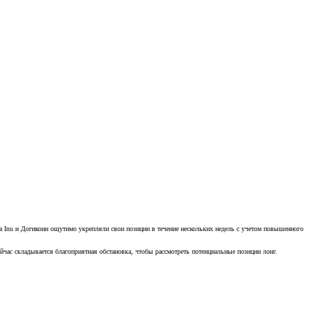
 Inu и Догикоин ощутимо укрепляли свои позиции в течение нескольких недель с учетом повышенного
йчас складывается благоприятная обстановка, чтобы рассмотреть потенциальные позиции лонг.