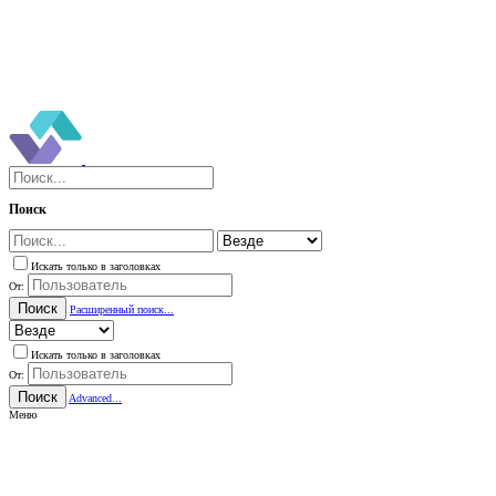
Поиск
Искать только в заголовках
От:
Поиск
Расширенный поиск...
Искать только в заголовках
От:
Поиск
Advanced...
Меню