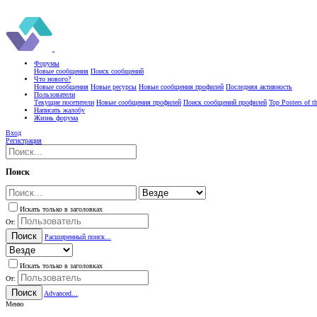
Форумы
Новые сообщения
Поиск сообщений
Что нового?
Новые сообщения
Новые ресурсы
Новые сообщения профилей
Последняя активность
Пользователи
Текущие посетители
Новые сообщения профилей
Поиск сообщений профилей
Top Posters of 
Написать жалобу
Жизнь форума
Вход
Регистрация
Поиск
Искать только в заголовках
От:
Поиск
Расширенный поиск...
Искать только в заголовках
От:
Поиск
Advanced...
Меню