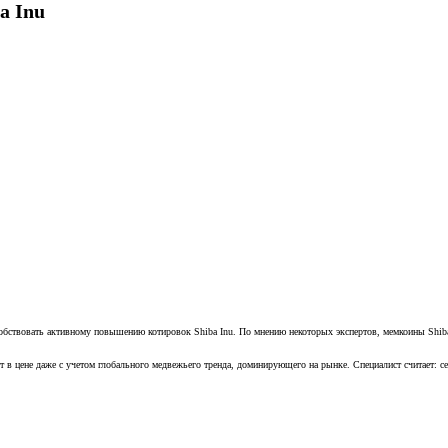
a Inu
обствовать активному повышению котировок Shiba Inu. По мнению некоторых экспертов, мемкоины Shiba
 в цене даже с учетом глобального медвежьего тренда, доминирующего на рынке. Специалист считает: се