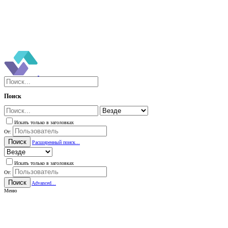
Поиск
Искать только в заголовках
От:
Поиск
Расширенный поиск...
Искать только в заголовках
От:
Поиск
Advanced...
Меню