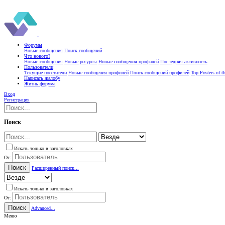
Форумы
Новые сообщения
Поиск сообщений
Что нового?
Новые сообщения
Новые ресурсы
Новые сообщения профилей
Последняя активность
Пользователи
Текущие посетители
Новые сообщения профилей
Поиск сообщений профилей
Top Posters of 
Написать жалобу
Жизнь форума
Вход
Регистрация
Поиск
Искать только в заголовках
От:
Поиск
Расширенный поиск...
Искать только в заголовках
От:
Поиск
Advanced...
Меню