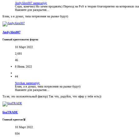
AndyAlex007 написал(а):
Сори, конечно) Но зачем продавать) Переход на PoS в теории благоприятно на котировках ска
Нажмите для раскрытия...
Блин, а я думал, типа потрясения на рынке будут)
AndyAlex007
Главный криптознаток форума
10 Март 2022
2,681
46
8 Июнь 2022
#4
Novikas написал(а):
Блин, а я думал, типа потрясения на рынке будут)
Нажмите для раскрытия...
Та не, это положительный фактор) Так что, радуйся, что эфир у тебя есть))
lisaTRADE
Главный криптан🥈
10 Март 2022
934