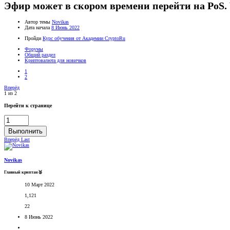
Эфир может в скором времени перейти на PoS. 
Автор темы
Novikas
Дата начала
8 Июнь 2022
Пройди
Курс обучения от Академии CryptoRu
Форумы
Общий раздел
Криптовалюта для новичков
1
2
Вперёд
1 из 2
Перейти к странице
Выполнить
Вперёд
Last
Novikas
Главный криптан🥈
10 Март 2022
1,121
22
8 Июнь 2022