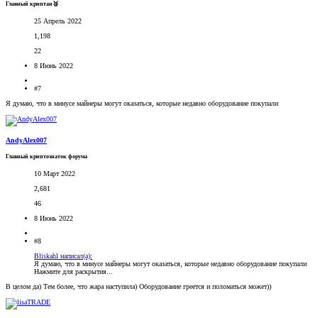
Главный криптан🥈
25 Апрель 2022
1,198
22
8 Июнь 2022
#7
Я думаю, что в минусе майнеры могут оказаться, которые недавно оборудование покупали
AndyAlex007
Главный криптознаток форума
10 Март 2022
2,681
46
8 Июнь 2022
#8
Bliskahl написал(а):
Я думаю, что в минусе майнеры могут оказаться, которые недавно оборудование покупали
Нажмите для раскрытия...
В целом да) Тем более, что жара наступила) Оборудование греется и поломаться может))