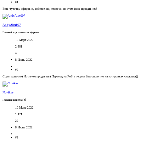
#1
Есть чуточку эфиров и, собственно, стоит ли на этом фоне продать их?
AndyAlex007
Главный криптознаток форума
10 Март 2022
2,681
46
8 Июнь 2022
#2
Сори, конечно) Но зачем продавать) Переход на PoS в теории благоприятно на котировках скажется))
Novikas
Главный криптан🥈
10 Март 2022
1,121
22
8 Июнь 2022
#3