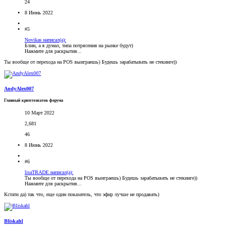
24
8 Июнь 2022
#5
Novikas написал(а):
Блин, а я думал, типа потрясения на рынке будут)
Нажмите для раскрытия...
Ты вообще от перехода на POS выиграешь) Будешь зарабатывать не стекинге))
AndyAlex007
Главный криптознаток форума
10 Март 2022
2,681
46
8 Июнь 2022
#6
lisaTRADE написал(а):
Ты вообще от перехода на POS выиграешь) Будешь зарабатывать не стекинге))
Нажмите для раскрытия...
Кстати да) так что, еще один показатель, что эфир лучше не продавать)
Bliskahl