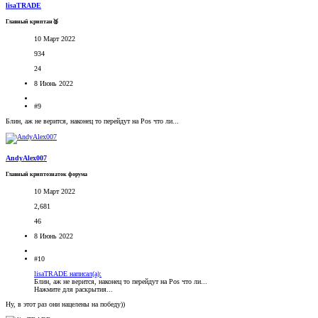
lisaTRADE
Главный криптан🥈
10 Март 2022
934
24
8 Июнь 2022
#9
Блин, аж не верится, наконец то перейдут на Pos что ли...
AndyAlex007
Главный криптознаток форума
10 Март 2022
2,681
46
8 Июнь 2022
#10
lisaTRADE написал(а):
Блин, аж не верится, наконец то перейдут на Pos что ли...
Нажмите для раскрытия...
Ну, в этот раз они нацелены на победу))