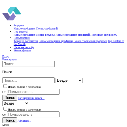
Форумы
Новые сообщения
Поиск сообщений
Что нового?
Новые сообщения
Новые ресурсы
Новые сообщения профилей
Последняя активность
Пользователи
Текущие посетители
Новые сообщения профилей
Поиск сообщений профилей
Top Posters of
the Month
Написать жалобу
Жизнь форума
Вход
Регистрация
Поиск
Искать только в заголовках
От:
Поиск
Расширенный поиск...
Искать только в заголовках
От:
Поиск
Advanced...
Меню