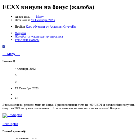
ECXX кинули на бонус (жалоба)
Автор темы
___Morty___
Дата начала
19 Сентябрь 2023
Пройди
Курс обучения от Академии CryptoRu
Форумы
Жалобы на участников крипторынка
Решенные жалобы
M
___Morty___
Новичок🥈
4 Октябрь 2022
5
0
19 Сентябрь 2023
#1
Эти мошенники развели меня на бонус. При пополнении счета на 400 USDT я должен был получить
бонус на 30% от суммы пополнения. Но при этом мне ничего так и не начислили! Кидалы!
Reddington
Главный криптан🥉
20 Октябрь 2022