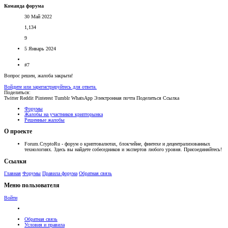
Команда форума
30 Май 2022
1,134
9
5 Январь 2024
#7
Вопрос решен, жалоба закрыта!
Войдите или зарегистрируйтесь для ответа.
Поделиться:
Twitter
Reddit
Pinterest
Tumblr
WhatsApp
Электронная почта
Поделиться
Ссылка
Форумы
Жалобы на участников крипторынка
Решенные жалобы
О проекте
Forum.CryptoRu - форум о криптовалютах, блокчейне, финтехе и децентрализованных
технологиях. Здесь вы найдете собеседников и экспертов любого уровня. Присоединяйтесь!
Ссылки
Главная
Форумы
Правила форума
Обратная связь
Меню пользователя
Войти
Обратная связь
Условия и правила