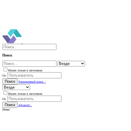
Поиск
Искать только в заголовках
От:
Поиск
Расширенный поиск...
Искать только в заголовках
От:
Поиск
Advanced...
Меню