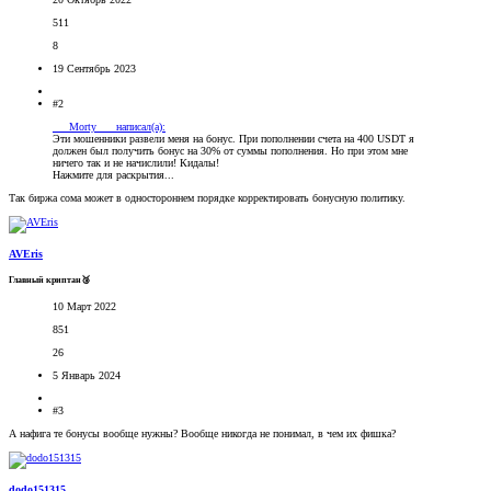
511
8
19 Сентябрь 2023
#2
___Morty___ написал(а):
Эти мошенники развели меня на бонус. При пополнении счета на 400 USDT я
должен был получить бонус на 30% от суммы пополнения. Но при этом мне
ничего так и не начислили! Кидалы!
Нажмите для раскрытия...
Так биржа сома может в одностороннем порядке корректировать бонусную политику.
AVEris
Главный криптан🥉
10 Март 2022
851
26
5 Январь 2024
#3
А нафига те бонусы вообще нужны? Вообще никогда не понимал, в чем их фишка?
dodo151315