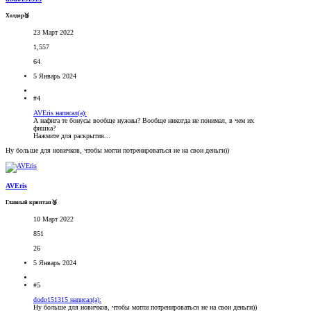
Холдер🥉
23 Март 2022
1,557
64
5 Январь 2024
#4
AVEris написал(а):
А нафига те бонусы вообще нужны? Вообще никогда не понимал, в чем их
фишка?
Нажмите для раскрытия...
Ну больше для новичков, чтобы могли потренироваться не на свои деньги))
AVEris
Главный криптан🥉
10 Март 2022
851
26
5 Январь 2024
#5
dodo151315 написал(а):
Ну больше для новичков, чтобы могли потренироваться не на свои деньги))