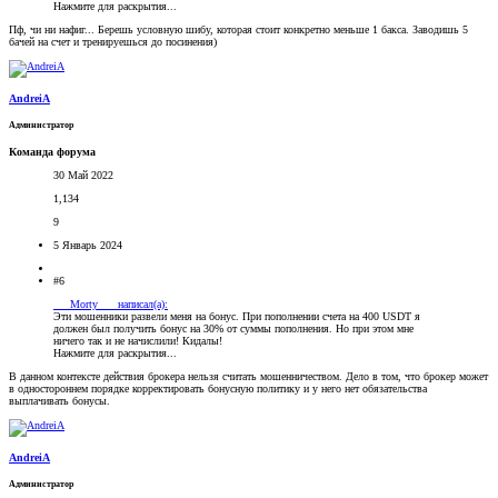
Нажмите для раскрытия...
Пф, чи ни нафиг... Берешь условную шибу, которая стоит конкретно меньше 1 бакса. Заводишь 5
бачей на счет и тренируешься до посинения)
AndreiA
Администратор
Команда форума
30 Май 2022
1,134
9
5 Январь 2024
#6
___Morty___ написал(а):
Эти мошенники развели меня на бонус. При пополнении счета на 400 USDT я
должен был получить бонус на 30% от суммы пополнения. Но при этом мне
ничего так и не начислили! Кидалы!
Нажмите для раскрытия...
В данном контексте действия брокера нельзя считать мошенничеством. Дело в том, что брокер может
в одностороннем порядке корректировать бонусную политику и у него нет обязательства
выплачивать бонусы.
AndreiA
Администратор