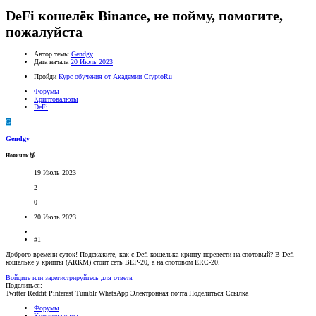
DeFi кошелёк Binance, не пойму, помогите,
пожалуйста
Автор темы
Gendgy
Дата начала
20 Июль 2023
Пройди
Курс обучения от Академии CryptoRu
Форумы
Криптовалюты
DeFi
G
Gendgy
Новичок🥉
19 Июль 2023
2
0
20 Июль 2023
#1
Доброго времени суток! Подскажите, как с Defi кошелька крипту перевести на спотовый? В Defi
кошельке у крипты (ARKM) стоит сеть ВЕР-20, а на спотовом ERC-20.
Войдите или зарегистрируйтесь для ответа.
Поделиться:
Twitter
Reddit
Pinterest
Tumblr
WhatsApp
Электронная почта
Поделиться
Ссылка
Форумы
Криптовалюты