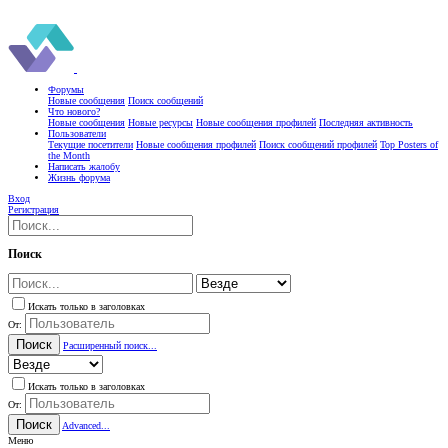
Форумы
Новые сообщения
Поиск сообщений
Что нового?
Новые сообщения
Новые ресурсы
Новые сообщения профилей
Последняя активность
Пользователи
Текущие посетители
Новые сообщения профилей
Поиск сообщений профилей
Top Posters of
the Month
Написать жалобу
Жизнь форума
Вход
Регистрация
Поиск
Искать только в заголовках
От:
Поиск
Расширенный поиск...
Искать только в заголовках
От:
Поиск
Advanced...
Меню