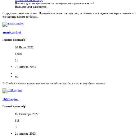
Но он и другие криптовалюты наверное же курирует как то?
Нажмите для раскрытия...
С другими такой связи нет. Почитай его твиты за пару лет, особенно в последние месяцы - похоже это
его крипта каким то боком.
amarit.andrei
Главный криптан🥈
26 Июль 2022
1,000
21
21 Апрель 2023
#6
В СпейсХ сказали вроде что это тестовый запуск был и ко всему были готовы.
Hi$Crypton
Главный криптан🥉
16 Сентябрь 2022
618
3
21 Апрель 2023