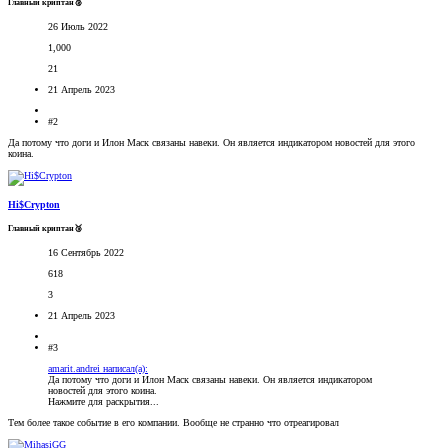
Главный криптан🥈
26 Июль 2022
1,000
21
21 Апрель 2023
#2
Да потому что доги и Илон Маск связаны навеки. Он является индикатором новостей для этого
коина.
Hi$Crypton
Главный криптан🥉
16 Сентябрь 2022
618
3
21 Апрель 2023
#3
amarit.andrei написал(а):
Да потому что доги и Илон Маск связаны навеки. Он является индикатором
новостей для этого коина.
Нажмите для раскрытия...
Тем более такое событие в его компании. Вообще не странно что отреагировал