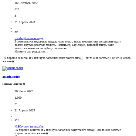
16 Сентябрь 2022
618
3
21 Апрель 2023
#9
Reddington написал(а):
Вспоминаются неудачные предыдущие пуски, после которых они делали выводы и
делали крутую рабочую можель. Например, CryDragon, который теперь даже
наших космонавтов на орбиту доставляет.
Нажмите для раскрытия...
Ну хорошо если так и у них куча запасных ракет такого типа))) Так то они богатые и денег не особо
жалеют))
amarit.andrei
Главный криптан🥈
26 Июль 2022
1,000
21
21 Апрель 2023
#10
Hi$Crypton написал(а):
Ну хорошо если так и у них куча запасных ракет такого типа))) Так то они богатые
и денег не особо жалеют))