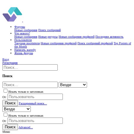
Форумы
Новые сообщения
Поиск сообщений
Что нового?
Новые сообщения
Новые ресурсы
Новые сообщения профилей
Последняя активность
Пользователи
Текущие посетители
Новые сообщения профилей
Поиск сообщений профилей
Top Posters of
the Month
Написать жалобу
Жизнь форума
Вход
Регистрация
Поиск
Искать только в заголовках
От:
Поиск
Расширенный поиск...
Искать только в заголовках
От:
Поиск
Advanced...
Меню