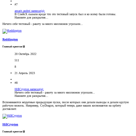
#7
amarit.andrei написал(а):
В СпейсХ сказали вроде что это тестовый запуск был и ко всему были готовы.
Нажмите для раскрытия...
Ничего себе тестовый - ракету за много миллионов угрохали...
Reddington
Главный криптан🥉
20 Октябрь 2022
511
8
21 Апрель 2023
#8
Hi$Crypton написал(а):
Ничего себе тестовый - ракету за много миллионов угрохали...
Нажмите для раскрытия...
Вспоминаются неудачные предыдущие пуски, после которых они делали выводы и делали крутую
рабочую можель. Например, CryDragon, который теперь даже наших космонавтов на орбиту
доставляет.
Hi$Crypton
Главный криптан🥉