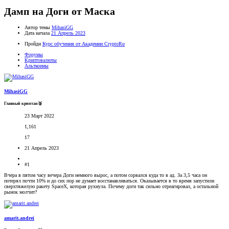
Дамп на Доги от Маска
Автор темы
MihasiGG
Дата начала
21 Апрель 2023
Пройди
Курс обучения от Академии CryptoRu
Форумы
Криптовалюты
Альткоины
MihasiGG
Главный криптан🥈
23 Март 2022
1,161
17
21 Апрель 2023
#1
Вчера в пятом часу вечера Доги немного вырос, а потом сорвался куда то в ад. За 3,5 часа он
потерял почти 10% и до сих пор не думает восстанавливаться. Оказывается в то время запустили
сверхтяжелую ракету SpaceX, которая рухнула. Почему доги так сильно отреагировал, а остальной
рынок молчит?
amarit.andrei