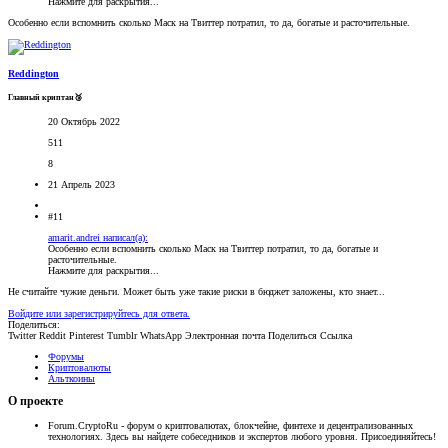
Нажмите для раскрытия...
Особенно если вспомнить сколько Маск на Твиттер потратил, то да, богатые и расточительные.
Reddington
Главный криптан🥉
20 Октябрь 2022
511
8
21 Апрель 2023
#11
amarit.andrei написал(а):
Особенно если вспомнить сколько Маск на Твиттер потратил, то да, богатые и
расточительные.
Нажмите для раскрытия...
Не считайте чужие деньги. Может быть уже такие риски в бюджет заложены, кто знает...
Войдите или зарегистрируйтесь для ответа.
Поделиться:
Twitter
Reddit
Pinterest
Tumblr
WhatsApp
Электронная почта
Поделиться
Ссылка
Форумы
Криптовалюты
Альткоины
О проекте
Forum.CryptoRu - форум о криптовалютах, блокчейне, финтехе и децентрализованных
технологиях. Здесь вы найдете собеседников и экспертов любого уровня. Присоединяйтесь!