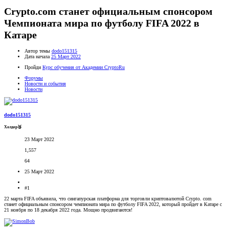
Crypto.com станет официальным спонсором
Чемпионата мира по футболу FIFA 2022 в
Катаре
Автор темы
dodo151315
Дата начала
25 Март 2022
Пройди
Курс обучения от Академии CryptoRu
Форумы
Новости и события
Новости
dodo151315
Холдер🥉
23 Март 2022
1,557
64
25 Март 2022
#1
22 марта FIFA объявила, что сингапурская платформа для торговли криптовалютой Crypto. com
станет официальным спонсором чемпионата мира по футболу FIFA 2022, который пройдет в Катаре с
21 ноября по 18 декабря 2022 года. Мощно продвигаются!