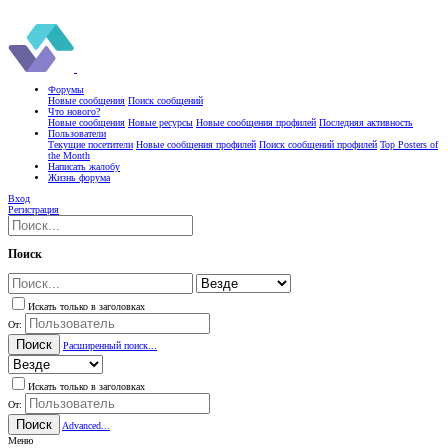
Форумы
Новые сообщения
Поиск сообщений
Что нового?
Новые сообщения
Новые ресурсы
Новые сообщения профилей
Последняя активность
Пользователи
Текущие посетители
Новые сообщения профилей
Поиск сообщений профилей
Top Posters of
the Month
Написать жалобу
Жизнь форума
Вход
Регистрация
Поиск
Искать только в заголовках
От:
Поиск
Расширенный поиск...
Искать только в заголовках
От:
Поиск
Advanced...
Меню