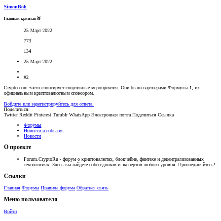
SimonBob
Главный криптан🥉
25 Март 2022
773
134
25 Март 2022
#2
Crypto.com часто спонсирует спортивные мероприятия. Они были партнерами Формулы-1, их
официальным криптовалютным спонсором.
Войдите или зарегистрируйтесь для ответа.
Поделиться:
Twitter
Reddit
Pinterest
Tumblr
WhatsApp
Электронная почта
Поделиться
Ссылка
Форумы
Новости и события
Новости
О проекте
Forum.CryptoRu - форум о криптовалютах, блокчейне, финтехе и децентрализованных
технологиях. Здесь вы найдете собеседников и экспертов любого уровня. Присоединяйтесь!
Ссылки
Главная
Форумы
Правила форума
Обратная связь
Меню пользователя
Войти