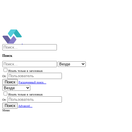
Поиск
Искать только в заголовках
От:
Поиск
Расширенный поиск...
Искать только в заголовках
От:
Поиск
Advanced...
Меню