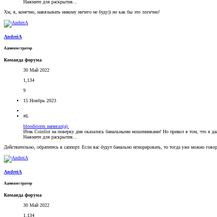
Нажмите для раскрытия...
Хм, я, конечно, навязывать никому ничего не буду)) но как бы это логично!
AndreiA
Администратор
Команда форума
30 Май 2022
1,134
9
15 Ноябрь 2023
#6
bloodstorm написал(а):
Итак Coinlist на поверку дня оказались банальными мошенниками! Но прикол в том, что я даж
Нажмите для раскрытия...
Действительно, обратитесь в саппорт. Если вас будут банально игнорировать, то тогда уже можно гово
AndreiA
Администратор
Команда форума
30 Май 2022
1,134