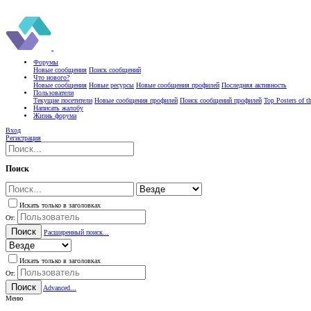
Форумы
Новые сообщения
Поиск сообщений
Что нового?
Новые сообщения
Новые ресурсы
Новые сообщения профилей
Последняя активность
Пользователи
Текущие посетители
Новые сообщения профилей
Поиск сообщений профилей
Top Posters of 
Написать жалобу
Жизнь форума
Вход
Регистрация
Поиск
Искать только в заголовках
От:
Поиск
Расширенный поиск...
Искать только в заголовках
От:
Поиск
Advanced...
Меню