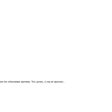
али без объяснения причины. Что делать, я ума не приложу...