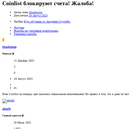
Coinlist блокируют счета! Жалоба!
Автор темы
bloodstorm
Дата начала
24 Август 2023
Пройди
Курс обучения от Академии CryptoRu
Форумы
Жалобы на участников крипторынка
Решенные жалобы
B
bloodstorm
Новичок🥉
11 Декабрь 2022
3
0
24 Август 2023
#1
Итак Coinlist на поверку дня оказались банальными мошенниками! Но прикол в том, что я даже не пыта
ahin9e
Главный криптан🥈
26 Июль 2022
1,032