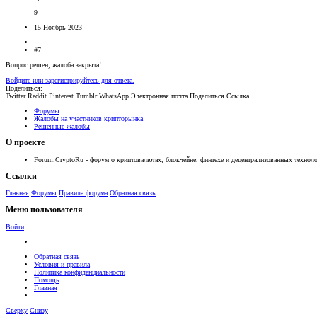
9
15 Ноябрь 2023
#7
Вопрос решен, жалоба закрыта!
Войдите или зарегистрируйтесь для ответа.
Поделиться:
Twitter
Reddit
Pinterest
Tumblr
WhatsApp
Электронная почта
Поделиться
Ссылка
Форумы
Жалобы на участников крипторынка
Решенные жалобы
О проекте
Forum.CryptoRu - форум о криптовалютах, блокчейне, финтехе и децентрализованных техноло
Ссылки
Главная
Форумы
Правила форума
Обратная связь
Меню пользователя
Войти
Обратная связь
Условия и правила
Политика конфиденциальности
Помощь
Главная
Сверху
Снизу