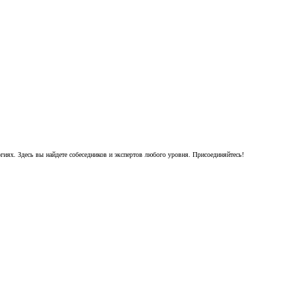
гиях. Здесь вы найдете собеседников и экспертов любого уровня. Присоединяйтесь!