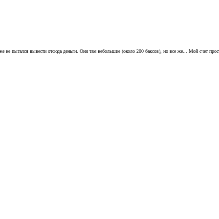
е не пытался вывести отсюда деньги. Они там небольшие (около 200 баксов), но все же... Мой счет прос