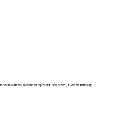
то заблокали без объяснения причины. Что делать, я ума не приложу...