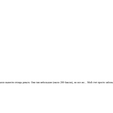
лся вывести отсюда деньги. Они там небольшие (около 200 баксов), но все же... Мой счет просто заблок