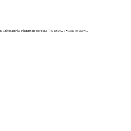
то заблокали без объяснения причины. Что делать, я ума не приложу...