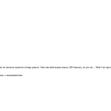
е не пытался вывести отсюда деньги. Они там небольшие (около 200 баксов), но все же... Мой счет прос
рить о мошенничестве.