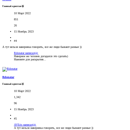
Главный криптан🥉
10 Март 2022
851
26
15 Ноябрь 2023
#4
А тут нельзя наверняка говорить, все же люди бывают разные ))
Rdonatar написал(а):
Наверное же человек догадался это сделать)
Нажмите для раскрытия...
Rdonatar
Главный криптан🥇
10 Март 2022
1,342
96
15 Ноябрь 2023
#5
AVEris написал(а):
А тут нельзя наверняка говорить, все же люди бывают разные ))