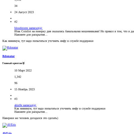
34
24 Август 2023
#2
bloodstorm написал(а):
Итак Coinlist на поверку дня оказались банальными мошенниками! Но прикол в том, что я даж
Нажмите для раскрытия...
Как минимум, тут надо попытаться уточнить инфу в службе поддержки
Rdonatar
Главный криптан🥇
10 Март 2022
1,342
96
15 Ноябрь 2023
#3
ahin9e написал(а):
Как минимум, тут надо попытаться уточнить инфу в службе поддержки
Нажмите для раскрытия...
Наверное же человек догадался это сделать)
AVEris