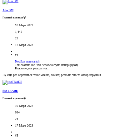
AlexDM
Главный криптан🥇
10 Март 2022
1,442
25
17 Март 2023
#4
Novikas написал(а):
Так сказано же, что человека тупо игнорируют)
Нажмите для раскрытия...
Ну еще раз обратиться тоже можно, может, реально что-то автор нарушил
lisaTRADE
Главный криптан🥈
10 Март 2022
934
24
17 Март 2023
#5