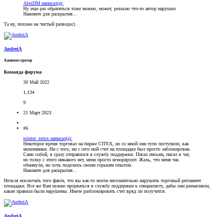
AlexDM написал(а):
Ну еще раз обратиться тоже можно, может, реально что-то автор нарушил
Нажмите для раскрытия...
Та ну, похоже на чистый разводос)
AndreiA
Администратор
Команда форума
30 Май 2022
1,134
9
21 Март 2023
#6
printer_xerox написал(а):
Некоторое время торговал на бирже CITEX, но со мной они тупо поступили, как
мошенники. Ни с того, ни с сего мой счет на площадке был просто заблокирован.
Само собой, я сразу отправился в службу поддержки. Писал письма, писал в чат,
но толку с этого никакого нет, меня просто игнорируют. Жаль, что меня так
обманули, но хоть поделюсь своим горьким опытом.
Нажмите для раскрытия...
Нельзя исключать того факта, что вы как-то могли несознательно нарушить торговый регламент
площадки. Все же Вам нужно прорваться в службу поддержки к специалисту, дабы они разъяснили,
какие правила были нарушены. Иначе разблокировать счет вряд ли получится.
AndreiA