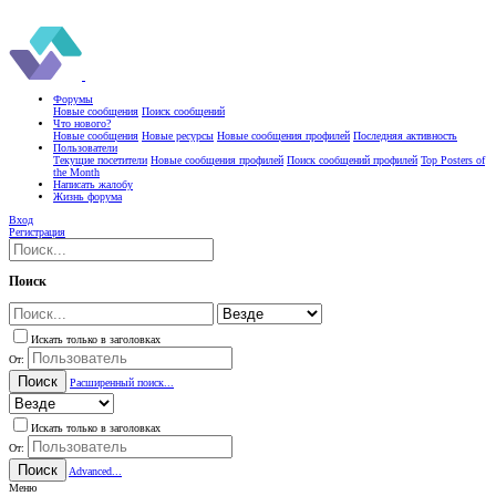
Форумы
Новые сообщения
Поиск сообщений
Что нового?
Новые сообщения
Новые ресурсы
Новые сообщения профилей
Последняя активность
Пользователи
Текущие посетители
Новые сообщения профилей
Поиск сообщений профилей
Top Posters of
the Month
Написать жалобу
Жизнь форума
Вход
Регистрация
Поиск
Искать только в заголовках
От:
Поиск
Расширенный поиск...
Искать только в заголовках
От:
Поиск
Advanced...
Меню