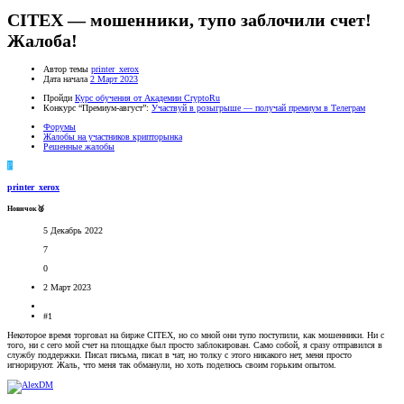
CITEX — мошенники, тупо заблочили счет!
Жалоба!
Автор темы
printer_xerox
Дата начала
2 Март 2023
Пройди
Курс обучения от Академии CryptoRu
Конкурс “Премиум-август”:
Участвуй в розыгрыше — получай премиум в Телеграм
Форумы
Жалобы на участников крипторынка
Решенные жалобы
P
printer_xerox
Новичок🥈
5 Декабрь 2022
7
0
2 Март 2023
#1
Некоторое время торговал на бирже CITEX, но со мной они тупо поступили, как мошенники. Ни с
того, ни с сего мой счет на площадке был просто заблокирован. Само собой, я сразу отправился в
службу поддержки. Писал письма, писал в чат, но толку с этого никакого нет, меня просто
игнорируют. Жаль, что меня так обманули, но хоть поделюсь своим горьким опытом.