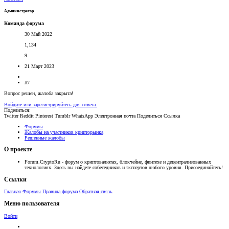
Администратор
Команда форума
30 Май 2022
1,134
9
21 Март 2023
#7
Вопрос решен, жалоба закрыта!
Войдите или зарегистрируйтесь для ответа.
Поделиться:
Twitter
Reddit
Pinterest
Tumblr
WhatsApp
Электронная почта
Поделиться
Ссылка
Форумы
Жалобы на участников крипторынка
Решенные жалобы
О проекте
Forum.CryptoRu - форум о криптовалютах, блокчейне, финтехе и децентрализованных
технологиях. Здесь вы найдете собеседников и экспертов любого уровня. Присоединяйтесь!
Ссылки
Главная
Форумы
Правила форума
Обратная связь
Меню пользователя
Войти