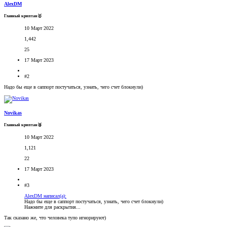
AlexDM
Главный криптан🥇
10 Март 2022
1,442
25
17 Март 2023
#2
Надо бы еще в саппорт постучаться, узнать, чего счет блокнули)
Novikas
Главный криптан🥈
10 Март 2022
1,121
22
17 Март 2023
#3
AlexDM написал(а):
Надо бы еще в саппорт постучаться, узнать, чего счет блокнули)
Нажмите для раскрытия...
Так сказано же, что человека тупо игнорируют)