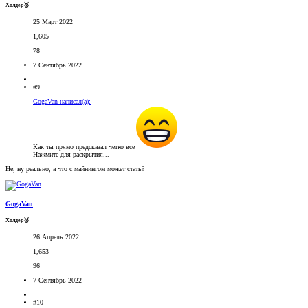
Холдер🥉
25 Март 2022
1,605
78
7 Сентябрь 2022
#9
GogaVan написал(а):
Как ты прямо предсказал четко все
Нажмите для раскрытия...
Не, ну реально, а что с майнингом может стать?
GogaVan
Холдер🥉
26 Апрель 2022
1,653
96
7 Сентябрь 2022
#10