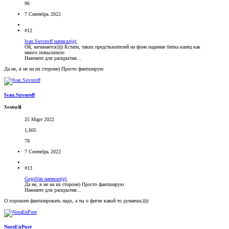
96
7 Сентябрь 2022
#12
Ivan.Suvoroff написал(а):
Ой, начинается)))) Кстати, таких предстказателей на фоне падения битка капец как
много повылазило
Нажмите для раскрытия...
Да не, я не на их стороне) Просто фантазирую
Ivan.Suvoroff
Холдер🥉
25 Март 2022
1,605
78
7 Сентябрь 2022
#13
GogaVan написал(а):
Да не, я не на их стороне) Просто фантазирую
Нажмите для раскрытия...
О хорошем фантазировать надо, а ты о фигне какой то думаешь))))
NoraEnPure