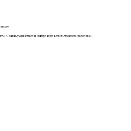
 низшее.
акты. С минимумом комиссии, быстро и без всяких страховок навяленных.