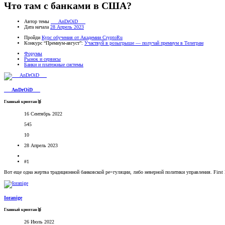
Что там с банками в США?
Автор темы
___AnDrOiD___
Дата начала
28 Апрель 2023
Пройди
Курс обучения от Академии CryptoRu
Конкурс “Премиум-август”:
Участвуй в розыгрыше — получай премиум в Телеграм
Форумы
Рынок и сервисы
Банки и платежные системы
___AnDrOiD___
Главный криптан🥉
16 Сентябрь 2022
545
10
28 Апрель 2023
#1
Вот еще одна жертва традиционной банковской ре=гуляции, либо неверной политики управления. First 
Ioranige
Главный криптан🥈
26 Июль 2022