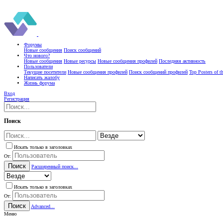
Форумы
Новые сообщения
Поиск сообщений
Что нового?
Новые сообщения
Новые ресурсы
Новые сообщения профилей
Последняя активность
Пользователи
Текущие посетители
Новые сообщения профилей
Поиск сообщений профилей
Top Posters of 
Написать жалобу
Жизнь форума
Вход
Регистрация
Поиск
Искать только в заголовках
От:
Поиск
Расширенный поиск...
Искать только в заголовках
От:
Поиск
Advanced...
Меню