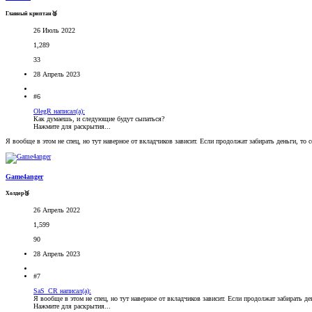
Главный криптан🥈
26 Июль 2022
1,289
33
28 Апрель 2023
#6
OlegR написал(а):
Как думаешь, и следующие будут сыпаться?
Нажмите для раскрытия...
Я вообще в этом не спец, но тут наверное от вкладчиков зависит. Если продолжат забирать деньги, то с
Game4anger
Холдер🥉
26 Апрель 2022
1,599
90
28 Апрель 2023
#7
SaS_CR написал(а):
Я вообще в этом не спец, но тут наверное от вкладчиков зависит. Если продолжат забирать де
Нажмите для раскрытия...