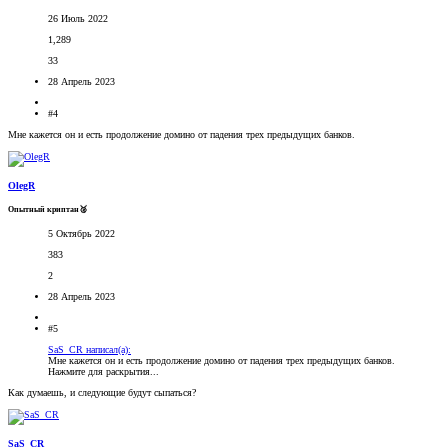
26 Июль 2022
1,289
33
28 Апрель 2023
#4
Мне кажется он и есть продолжение домино от падения трех предыдущих банков.
OlegR
Опытный криптан🥈
5 Октябрь 2022
383
2
28 Апрель 2023
#5
SaS_CR написал(а):
Мне кажется он и есть продолжение домино от падения трех предыдущих банков.
Нажмите для раскрытия...
Как думаешь, и следующие будут сыпаться?
SaS_CR