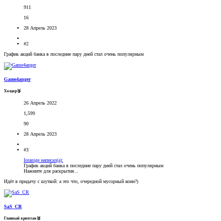
911
16
28 Апрель 2023
#2
График акций банка в последние пару дней стал очень популярным
Game4anger
Холдер🥉
26 Апрель 2022
1,599
90
28 Апрель 2023
#3
Ioranige написал(а):
График акций банка в последние пару дней стал очень популярным
Нажмите для раскрытия...
Идёт в придачу с шуткой: а это что, очередной мусорный коин?)
SaS_CR
Главный криптан🥈