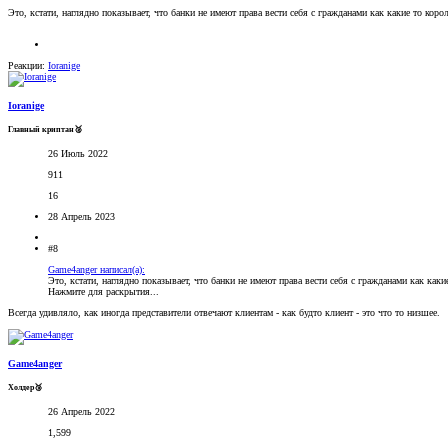
Это, кстати, наглядно показывает, что банки не имеют права вести себя с гражданами как какие то коро
Реакции:
Ioranige
Ioranige
Главный криптан🥈
26 Июль 2022
911
16
28 Апрель 2023
#8
Game4anger написал(а):
Это, кстати, наглядно показывает, что банки не имеют права вести себя с гражданами как каки
Нажмите для раскрытия...
Всегда удивляло, как иногда представители отвечают клиентам - как будто клиент - это что то низшее.
Game4anger
Холдер🥉
26 Апрель 2022
1,599