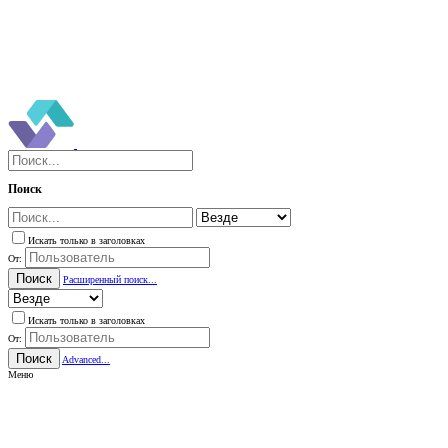
Поиск
Искать только в заголовках
От:
Поиск
Расширенный поиск...
Искать только в заголовках
От:
Поиск
Advanced...
Меню