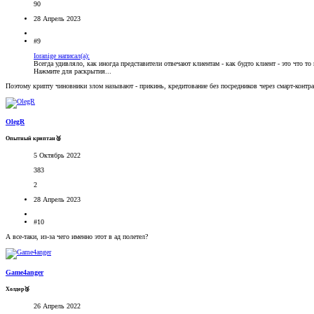
90
28 Апрель 2023
#9
Ioranige написал(а):
Всегда удивляло, как иногда представители отвечают клиентам - как будто клиент - это что то
Нажмите для раскрытия...
Поэтому крипту чиновники злом называют - прикинь, кредитование без посредников через смарт-контр
OlegR
Опытный криптан🥈
5 Октябрь 2022
383
2
28 Апрель 2023
#10
А все-таки, из-за чего именно этот в ад полетел?
Game4anger
Холдер🥉
26 Апрель 2022