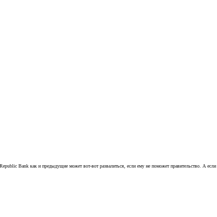
Republic Bank как и предыдущие может вот-вот развалиться, если ему не поможет правительство. А если