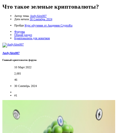
Что такое зеленые криптовалюты?
Автор темы
AndyAlex007
Дата начала
30 Сентябрь 2024
Пройди
Курс обучения от Академии CryptoRu
Форумы
Общий раздел
Криптовалюта для новичков
AndyAlex007
Главный криптознаток форума
10 Март 2022
2,681
46
30 Сентябрь 2024
#1