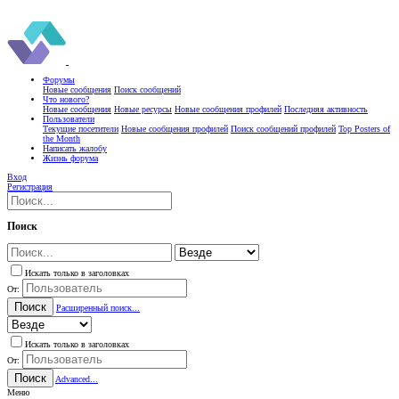
Форумы
Новые сообщения
Поиск сообщений
Что нового?
Новые сообщения
Новые ресурсы
Новые сообщения профилей
Последняя активность
Пользователи
Текущие посетители
Новые сообщения профилей
Поиск сообщений профилей
Top Posters of
the Month
Написать жалобу
Жизнь форума
Вход
Регистрация
Поиск
Искать только в заголовках
От:
Поиск
Расширенный поиск...
Искать только в заголовках
От:
Поиск
Advanced...
Меню