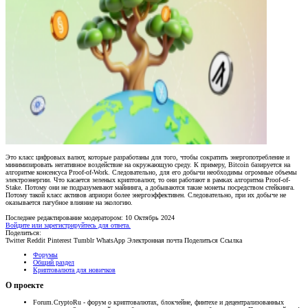
Это класс цифровых валют, которые разработаны для того, чтобы сократить энергопотребление и
минимизировать негативное воздействие на окружающую среду. К примеру, Bitcoin базируется на
алгоритме консенсуса Proof-of-Work. Следовательно, для его добычи необходимы огромные объемы
электроэнергии. Что касается зеленых криптовалют, то они работают в рамках алгоритма Proof-of-
Stake. Потому они не подразумевают майнинга, а добываются такие монеты посредством стейкинга.
Потому такой класс активов априори более энергоэффективен. Следовательно, при их добыче не
оказывается пагубное влияние на экологию.
Последнее редактирование модератором:
10 Октябрь 2024
Войдите или зарегистрируйтесь для ответа.
Поделиться:
Twitter
Reddit
Pinterest
Tumblr
WhatsApp
Электронная почта
Поделиться
Ссылка
Форумы
Общий раздел
Криптовалюта для новичков
О проекте
Forum.CryptoRu - форум о криптовалютах, блокчейне, финтехе и децентрализованных