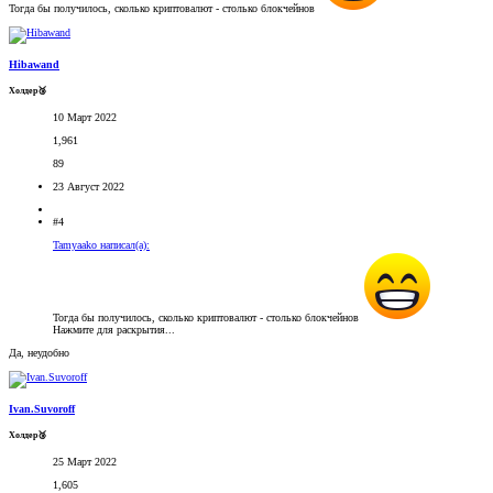
Тогда бы получилось, сколько криптовалют - столько блокчейнов
Hibawand
Холдер🥉
10 Март 2022
1,961
89
23 Август 2022
#4
Tamyaako написал(а):
Тогда бы получилось, сколько криптовалют - столько блокчейнов
Нажмите для раскрытия...
Да, неудобно
Ivan.Suvoroff
Холдер🥉
25 Март 2022
1,605