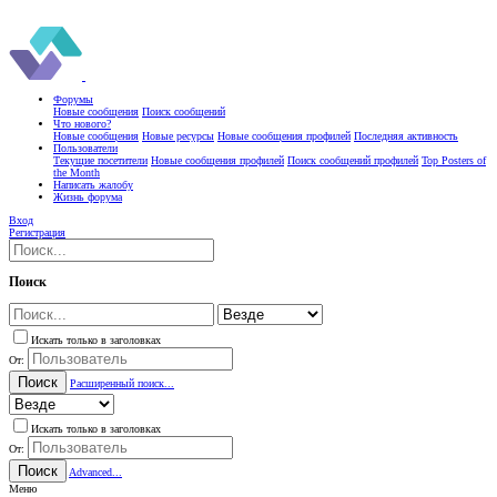
Форумы
Новые сообщения
Поиск сообщений
Что нового?
Новые сообщения
Новые ресурсы
Новые сообщения профилей
Последняя активность
Пользователи
Текущие посетители
Новые сообщения профилей
Поиск сообщений профилей
Top Posters of
the Month
Написать жалобу
Жизнь форума
Вход
Регистрация
Поиск
Искать только в заголовках
От:
Поиск
Расширенный поиск...
Искать только в заголовках
От:
Поиск
Advanced...
Меню