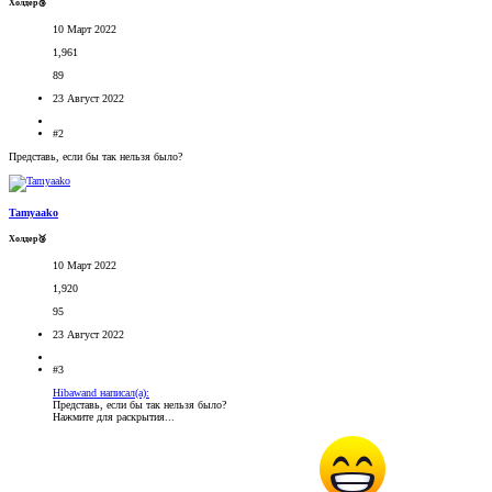
Холдер🥉
10 Март 2022
1,961
89
23 Август 2022
#2
Представь, если бы так нельзя было?
Tamyaako
Холдер🥉
10 Март 2022
1,920
95
23 Август 2022
#3
Hibawand написал(а):
Представь, если бы так нельзя было?
Нажмите для раскрытия...