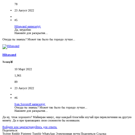
78
23 Август 2022
#5
Hibawand написал(а):
Да, неудобно
Нажмите для раскрытия...
Откуда ты знаешь? Может так было бы гораздо лучше...
Hibawand
Холдер🥉
10 Март 2022
1,961
89
23 Август 2022
#6
Ivan.Suvoroff написал(а):
Откуда ты знаешь? Может так было бы гораздо лучше...
Нажмите для раскрытия...
Да ну, чтож хорошего? Майнерам минус, еще каждый блокчейн изучай при переключении на другую
монету. Да и при транзакциях свои сложности бы возникали.
Войдите или зарегистрируйтесь для ответа.
Поделиться:
Twitter
Reddit
Pinterest
Tumblr
WhatsApp
Электронная почта
Поделиться
Ссылка