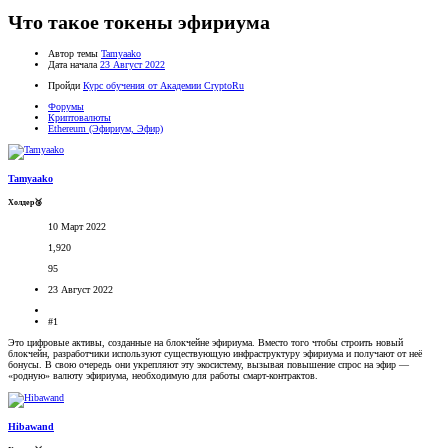
Что такое токены эфириума
Автор темы
Tamyaako
Дата начала
23 Август 2022
Пройди
Курс обучения от Академии CryptoRu
Форумы
Криптовалюты
Ethereum (Эфириум, Эфир)
Tamyaako
Холдер🥉
10 Март 2022
1,920
95
23 Август 2022
#1
Это цифровые активы, созданные на блокчейне эфириума. Вместо того чтобы строить новый
блокчейн, разработчики используют существующую инфраструктуру эфириума и получают от неё
бонусы. В свою очередь они укрепляют эту экосистему, вызывая повышение спрос на эфир —
«родную» валюту эфириума, необходимую для работы смарт-контрактов.
Hibawand