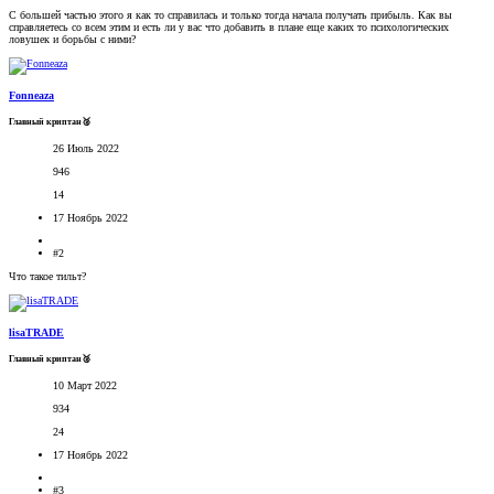
С большей частью этого я как то справилась и только тогда начала получать прибыль. Как вы
справляетесь со всем этим и есть ли у вас что добавить в плане еще каких то психологических
ловушек и борьбы с ними?
Fonneaza
Главный криптан🥈
26 Июль 2022
946
14
17 Ноябрь 2022
#2
Что такое тильт?
lisaTRADE
Главный криптан🥈
10 Март 2022
934
24
17 Ноябрь 2022
#3