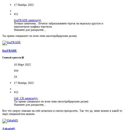
17 Ноябрь 2022
#11
lisaTRADE написал(а):
Точные симптомы. Лечится забрасыванием торгов на недельку-другую и
пересмотром графика торговли.
Нажмите для раскрытия...
Ты прямо специалист по всем этим околотрейдерским делам)
lisaTRADE
Главный криптан🥈
10 Март 2022
934
24
17 Ноябрь 2022
#12
SaS_CR написал(а):
Ты прямо специалист по всем этим околотрейдерским делам)
Нажмите для раскрытия...
Все что сверху описано на себе испытала и смогла преодолеть. Так что да, меня можно в какой то
мере специалистом назвать
Zahada05