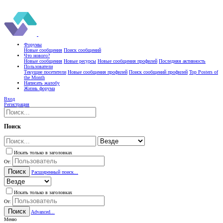
Форумы
Новые сообщения
Поиск сообщений
Что нового?
Новые сообщения
Новые ресурсы
Новые сообщения профилей
Последняя активность
Пользователи
Текущие посетители
Новые сообщения профилей
Поиск сообщений профилей
Top Posters of
the Month
Написать жалобу
Жизнь форума
Вход
Регистрация
Поиск
Искать только в заголовках
От:
Поиск
Расширенный поиск...
Искать только в заголовках
От:
Поиск
Advanced...
Меню