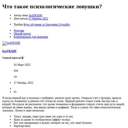
Что такое психологические ловушки?
Автор темы
lisaTRADE
Дата начала
17 Ноябрь 2022
Пройди
Курс обучения от Академии CryptoRu
Форумы
Общий раздел
Криптовалюта для новичков
lisaTRADE
Главный криптан🥈
10 Март 2022
934
24
17 Ноябрь 2022
#1
Я когда первый раз услышала о трейдинге, решила сразу начать. Открыла счет у брокера, прошла
курсы по теханализу и решила что готова ко всему. Первый депозит сгорел очень быстро как и
второй. На курсах не рассказали, что кроме теханализа и фундамента следует учесть еще кучу вещей,
которые не менее важны, чем анализ актива и графиков. Тогда я узнала что такое психологические
ловушки. Лично я знаю несколько:
Тильт, эмоции, азарт (для меня это одно и то же)
Идти за каким то сообществом (эффект толпы)
Все уже предрешено и нужно смотреть на тех, кто знает больше.
Переторговка.