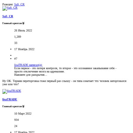
Реакции:
SaS_CR
SaS_CR
Главный криптан🥈
26 Июль 2022
1,289
33
17 Ноябрь 2022
#7
lisaTRADE написал(а):
Если первое - это потеря контроля, то второе - это осознанное закапывание себя -
просто отключение мозга на адреналине.
Нажмите для раскрытия...
Ну ОК. Термин переторговка тоже первый раз слышу - он типа означает что человек наторговался
уже или что?
lisaTRADE
Главный криптан🥈
10 Март 2022
934
24
17 Ноябрь 2022