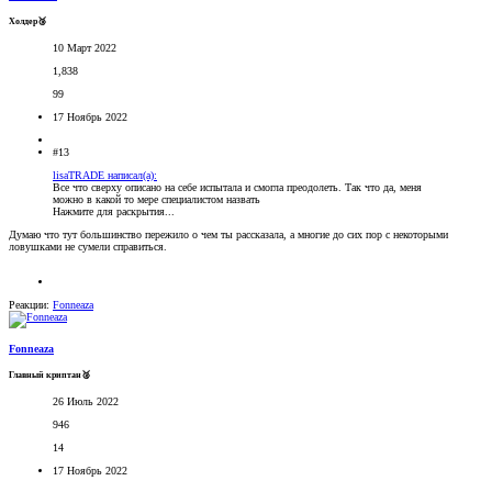
Холдер🥉
10 Март 2022
1,838
99
17 Ноябрь 2022
#13
lisaTRADE написал(а):
Все что сверху описано на себе испытала и смогла преодолеть. Так что да, меня
можно в какой то мере специалистом назвать
Нажмите для раскрытия...
Думаю что тут большинство пережило о чем ты рассказала, а многие до сих пор с некоторыми
ловушками не сумели справиться.
Реакции:
Fonneaza
Fonneaza
Главный криптан🥈
26 Июль 2022
946
14
17 Ноябрь 2022