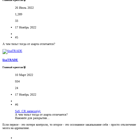
Главный криптан🥈
26 Июль 2022
1,289
33
17 Ноябрь 2022
#5
А чем тильт тогда от азарта отличается?
lisaTRADE
Главный криптан🥈
10 Март 2022
934
24
17 Ноябрь 2022
#6
SaS_CR написал(а):
А чем тильт тогда от азарта отличается?
Нажмите для раскрытия...
Если первое - это потеря контроля, то второе - это осознанное закапывание себя - просто отключение
мозга на адреналине.