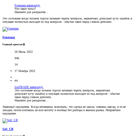
Fonneaza написал(а):
Что такое тильт?
Нажмите для раскрытия...
Это состояние когда человек торгуя начинает терять контроль, нервничает, допускает кучу ошибок и
ситуация полностью выходит из под контроля - обычно такое перед сливом депозита.
Fonneaza
Главный криптан🥈
26 Июль 2022
946
14
17 Ноябрь 2022
#4
lisaTRADE написал(а):
Это состояние когда человек торгуя начинает терять контроль, нервничает,
допускает кучу ошибок и ситуация полностью выходит из под контроля - обычно
такое перед сливом депозита.
Нажмите для раскрытия...
Знакомые ощущения. Когда начинаешь психовать, что сделка не зашла, ставишь наугад, и та не
заходит, потом влетаешь на всю котлету и вообще без разбора и анализа рынка. Неприятное
ощущение.
SaS_CR