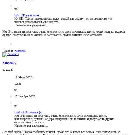
#8
SaS_CR написал(а):
Ну ОК. Термин переторговка тоже первый раз слышу - он типа означает что
человек наторговался уже или что?
Нажмите для раскрытия...
Нет. Это когда ты торгуешь очень много и из-за этого начинаешь терять концентрацию, путаешь
ордера, покупаешь не те активы и допускаешь другие ошибки из-за усталости.
Реакции:
Zahada05
Zahada05
Холдер🥉
10 Март 2022
1,838
99
17 Ноябрь 2022
#9
lisaTRADE написал(а):
Нет. Это когда ты торгуешь очень много и из-за этого начинаешь терять
концентрацию, путаешь ордера, покупаешь не те активы и допускаешь другие
ошибки из-за усталости.
Нажмите для раскрытия...
Это мой случай - когда трейдингу учился, думал что быстрее все освою, если буду сидеть за