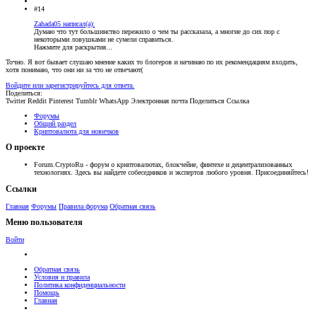
#14
Zahada05 написал(а):
Думаю что тут большинство пережило о чем ты рассказала, а многие до сих пор с
некоторыми ловушками не сумели справиться.
Нажмите для раскрытия...
Точно. Я вот бывает слушаю мнение каких то блогеров и начинаю по их рекомендациям входить,
хотя понимаю, что они ни за что не отвечают(
Войдите или зарегистрируйтесь для ответа.
Поделиться:
Twitter
Reddit
Pinterest
Tumblr
WhatsApp
Электронная почта
Поделиться
Ссылка
Форумы
Общий раздел
Криптовалюта для новичков
О проекте
Forum.CryptoRu - форум о криптовалютах, блокчейне, финтехе и децентрализованных
технологиях. Здесь вы найдете собеседников и экспертов любого уровня. Присоединяйтесь!
Ссылки
Главная
Форумы
Правила форума
Обратная связь
Меню пользователя
Войти
Обратная связь
Условия и правила
Политика конфиденциальности
Помощь
Главная