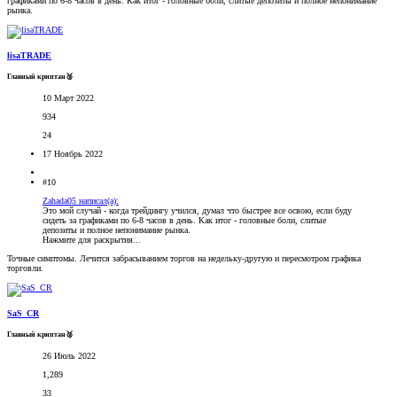
графиками по 6-8 часов в день. Как итог - головные боли, слитые депозиты и полное непонимание
рынка.
lisaTRADE
Главный криптан🥈
10 Март 2022
934
24
17 Ноябрь 2022
#10
Zahada05 написал(а):
Это мой случай - когда трейдингу учился, думал что быстрее все освою, если буду
сидеть за графиками по 6-8 часов в день. Как итог - головные боли, слитые
депозиты и полное непонимание рынка.
Нажмите для раскрытия...
Точные симптомы. Лечится забрасыванием торгов на недельку-другую и пересмотром графика
торговли.
SaS_CR
Главный криптан🥈
26 Июль 2022
1,289
33