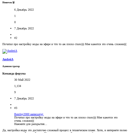
Новичок🥉
6 Декабрь 2022
1
0
7 Декабрь 2022
#2
Почитал про настройку ноды на эфире и что то аж плохо стало))) Мне кажется это очень сложно(((
AndreiA
Администратор
Команда форума
30 Май 2022
1,134
9
7 Декабрь 2022
#3
Bentley2000 написал(а):
Почитал про настройку ноды на эфире и что то аж плохо стало))) Мне кажется это
очень сложно(((
Нажмите для раскрытия...
Да, настройка ноды это достаточно сложный процесс в техническом плане. Хотя, в интернете полно