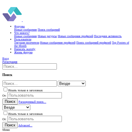
Форумы
Новые сообщения
Поиск сообщений
Что нового?
Новые сообщения
Новые ресурсы
Новые сообщения профилей
Последняя активность
Пользователи
Текущие посетители
Новые сообщения профилей
Поиск сообщений профилей
Top Posters of
the Month
Написать жалобу
Жизнь форума
Вход
Регистрация
Поиск
Искать только в заголовках
От:
Поиск
Расширенный поиск...
Искать только в заголовках
От:
Поиск
Advanced...
Меню