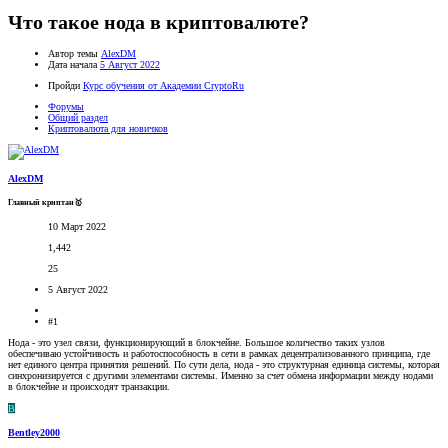
Что такое нода в криптовалюте?
Автор темы
AlexDM
Дата начала
5 Август 2022
Пройди
Курс обучения от Академии CryptoRu
Форумы
Общий раздел
Криптовалюта для новичков
AlexDM
Главный криптан🥇
10 Март 2022
1,442
25
5 Август 2022
#1
Нода - это узел связи, функционирующий в блокчейне. Большое количество таких узлов
обеспечиваю устойчивость и работоспособность в сети в рамках децентрализованного принципа, где
нет единого центра принятия решений. По сути дела, нода - это структурная единица системы, которая
синхронизируется с другими элементами системы. Именно за счет обмена информации между нодами
в блокчейне и происходят транзакции.
B
Bentley2000