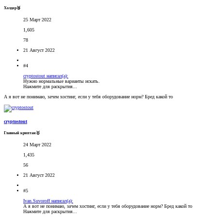
Холдер🥉
25 Март 2022
1,605
78
21 Август 2022
#4
cryptostout написал(а):
Нужно нормальные варианты искать.
Нажмите для раскрытия...
А я вот не понимаю, зачем хостинг, если у тебя оборудование норм? Бред какой то
cryptostout
Главный криптан🥇
24 Март 2022
1,435
56
21 Август 2022
#5
Ivan.Suvoroff написал(а):
А я вот не понимаю, зачем хостинг, если у тебя оборудование норм? Бред какой то
Нажмите для раскрытия...