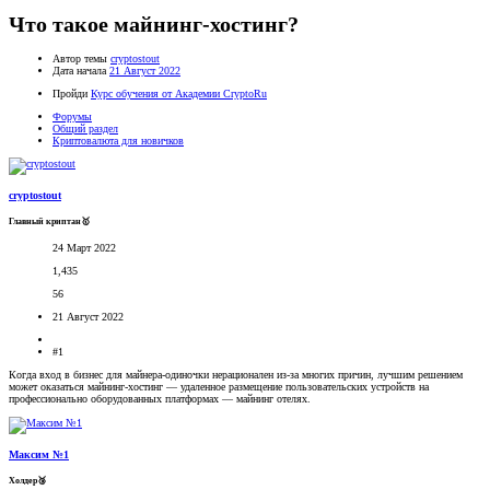
Что такое майнинг-хостинг?
Автор темы
cryptostout
Дата начала
21 Август 2022
Пройди
Курс обучения от Академии CryptoRu
Форумы
Общий раздел
Криптовалюта для новичков
cryptostout
Главный криптан🥇
24 Март 2022
1,435
56
21 Август 2022
#1
Когда вход в бизнес для майнера-одиночки нерационален из-за многих причин, лучшим решением
может оказаться майнинг-хостинг — удаленное размещение пользовательских устройств на
профессионально оборудованных платформах — майнинг отелях.
Максим №1
Холдер🥉