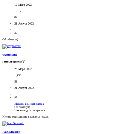
10 Март 2022
1,817
82
21 Август 2022
#2
Ой обманут)
cryptostout
Главный криптан🥇
24 Март 2022
1,435
56
21 Август 2022
#3
Максим №1 написал(а):
Ой обманут)
Нажмите для раскрытия...
Нужно нормальные варианты искать.
Ivan.Suvoroff