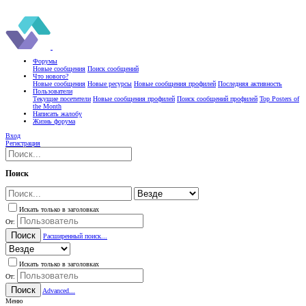
Форумы
Новые сообщения
Поиск сообщений
Что нового?
Новые сообщения
Новые ресурсы
Новые сообщения профилей
Последняя активность
Пользователи
Текущие посетители
Новые сообщения профилей
Поиск сообщений профилей
Top Posters of
the Month
Написать жалобу
Жизнь форума
Вход
Регистрация
Поиск
Искать только в заголовках
От:
Поиск
Расширенный поиск...
Искать только в заголовках
От:
Поиск
Advanced...
Меню