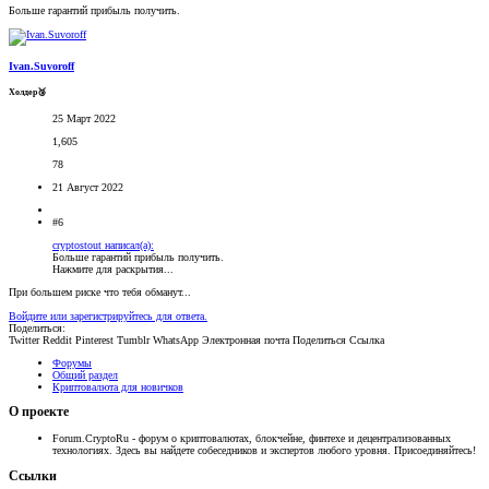
Больше гарантий прибыль получить.
Ivan.Suvoroff
Холдер🥉
25 Март 2022
1,605
78
21 Август 2022
#6
cryptostout написал(а):
Больше гарантий прибыль получить.
Нажмите для раскрытия...
При большем риске что тебя обманут...
Войдите или зарегистрируйтесь для ответа.
Поделиться:
Twitter
Reddit
Pinterest
Tumblr
WhatsApp
Электронная почта
Поделиться
Ссылка
Форумы
Общий раздел
Криптовалюта для новичков
О проекте
Forum.CryptoRu - форум о криптовалютах, блокчейне, финтехе и децентрализованных
технологиях. Здесь вы найдете собеседников и экспертов любого уровня. Присоединяйтесь!
Ссылки