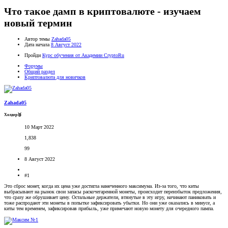
Что такое дамп в криптовалюте - изучаем
новый термин
Автор темы
Zahada05
Дата начала
8 Август 2022
Пройди
Курс обучения от Академии CryptoRu
Форумы
Общий раздел
Криптовалюта для новичков
Zahada05
Холдер🥉
10 Март 2022
1,838
99
8 Август 2022
#1
Это сброс монет, когда их цена уже достигла намеченного максимума. Из-за того, что киты
выбрасывают на рынок свои запасы раскочегаренной монеты, происходит переизбыток предложения,
что сразу же обрушивает цену. Остальные держатели, втянутые в эту игру, начинают паниковать и
тоже распродают эти монеты в попытке зафиксировать убытки. Но они уже оказались в минусе, а
киты тем временем, зафиксировав прибыль, уже примечают новую монету для очередного пампа.