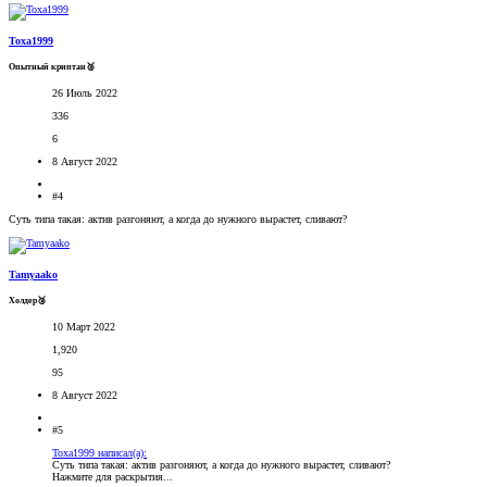
Toxa1999
Опытный криптан🥈
26 Июль 2022
336
6
8 Август 2022
#4
Суть типа такая: актив разгоняют, а когда до нужного вырастет, сливают?
Tamyaako
Холдер🥉
10 Март 2022
1,920
95
8 Август 2022
#5
Toxa1999 написал(а):
Суть типа такая: актив разгоняют, а когда до нужного вырастет, сливают?
Нажмите для раскрытия...