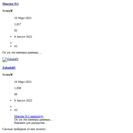
Максим №1
Холдер🥉
10 Март 2022
1,817
82
8 Август 2022
#2
Ох уж эти памперы-дамперы...
Zahada05
Холдер🥉
10 Март 2022
1,838
99
8 Август 2022
#3
Максим №1 написал(а):
Ох уж эти памперы-дамперы...
Нажмите для раскрытия...
Сколько трейдеров от них полегло.