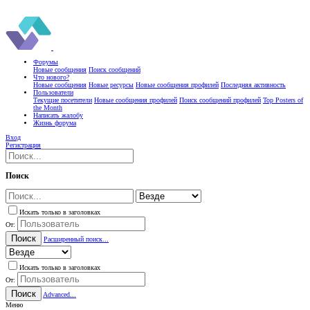
Форумы
Новые сообщения
Поиск сообщений
Что нового?
Новые сообщения
Новые ресурсы
Новые сообщения профилей
Последняя активность
Пользователи
Текущие посетители
Новые сообщения профилей
Поиск сообщений профилей
Top Posters of
the Month
Написать жалобу
Жизнь форума
Вход
Регистрация
Поиск
Искать только в заголовках
От:
Поиск
Расширенный поиск...
Искать только в заголовках
От:
Поиск
Advanced...
Меню