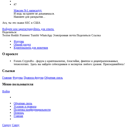
#7
Максим №1 написал(а):
И ведь на крипте не докапаешься.
Нажмите для раскрытия...
Ага, ты это скажи SEC в США
Войдите или зарегистрируйтесь для ответа.
Поделиться:
Twitter
Reddit
Pinterest
Tumblr
WhatsApp
Электронная почта
Поделиться
Ссылка
Форумы
Общий раздел
Криптовалюта для новичков
О проекте
Forum.CryptoRu - форум о криптовалютах, блокчейне, финтехе и децентрализованных
технологиях. Здесь вы найдете собеседников и экспертов любого уровня. Присоединяйтесь!
Ссылки
Главная
Форумы
Правила форума
Обратная связь
Меню пользователя
Войти
Обратная связь
Условия и правила
Политика конфиденциальности
Помощь
Главная
Сверху
Снизу