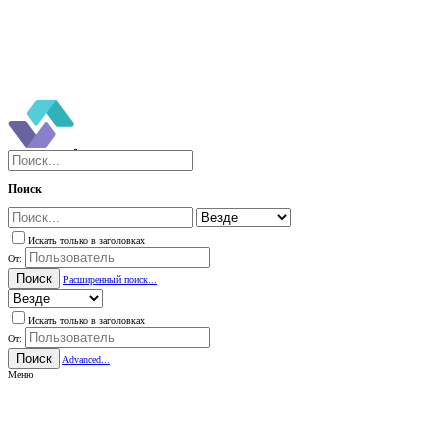
Поиск
Искать только в заголовках
От:
Поиск
Расширенный поиск...
Искать только в заголовках
От:
Поиск
Advanced...
Меню