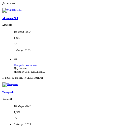
Да, все так.
Максим №1
Холдер🥉
10 Март 2022
1,817
82
8 Август 2022
#6
Tamyaako написал(а):
Да, все так.
Нажмите для раскрытия...
И ведь на крипте не докапаешься.
Tamyaako
Холдер🥉
10 Март 2022
1,920
95
8 Август 2022