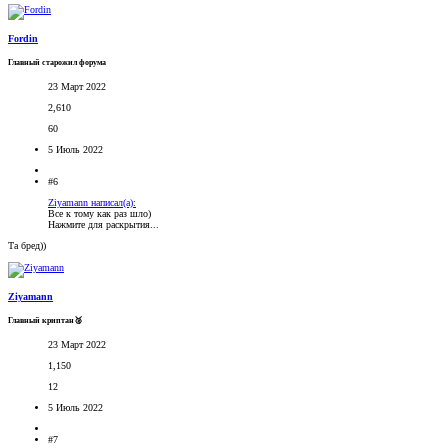
Fordin
Главный старожил форума
23 Март 2022
2,610
60
5 Июль 2022
#6
Ziyamann написал(а):
Все к тому как раз шло)
Нажмите для раскрытия...
Та бред))
Ziyamann
Главный криптан🥈
23 Март 2022
1,150
12
5 Июль 2022
#7