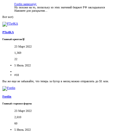
Fordin написал(а):
Ну похоже на то, поскольку из этих значений бюджет РФ закладывался
Нажмите для раскрытия...
Вот вот)
PTu4KA
Главный криптан🥇
23 Март 2022
1,369
22
5 Июль 2022
#18
Вы же еще не забывайте, что теперь за бугор в месяц можно отправлять до $1 млн.
Fordin
Главный старожил форума
23 Март 2022
2,610
60
5 Июль 2022