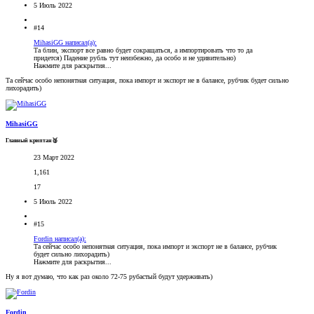
5 Июль 2022
#14
MihasiGG написал(а):
Та блин, экспорт все равно будет сокращаться, а импортировать что то да
придется) Падение рубль тут неизбежно, да особо и не удивительно)
Нажмите для раскрытия...
Та сейчас особо непонятная ситуация, пока импорт и экспорт не в балансе, рубчик будет сильно
лихорадить)
MihasiGG
Главный криптан🥈
23 Март 2022
1,161
17
5 Июль 2022
#15
Fordin написал(а):
Та сейчас особо непонятная ситуация, пока импорт и экспорт не в балансе, рубчик
будет сильно лихорадить)
Нажмите для раскрытия...
Ну я вот думаю, что как раз около 72-75 рубастый будут удерживать)
Fordin