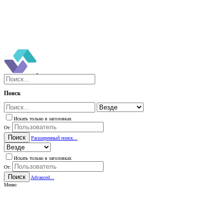
Поиск
Искать только в заголовках
От:
Поиск
Расширенный поиск...
Искать только в заголовках
От:
Поиск
Advanced...
Меню