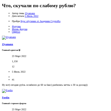
Что, скучали по слабому рублю?
Автор темы
Ziyamann
Дата начала
5 Июль 2022
Пройди
Курс обучения от Академии CryptoRu
Форумы
Жизнь форума
Оффтоп
Ziyamann
Главный криптан🥈
23 Март 2022
1,150
12
5 Июль 2022
#1
Ну вот) сегодня рубль ослабился до 60 за бакс) разбились мечты о 30 за доллар))
Fordin
Главный старожил форума
23 Март 2022