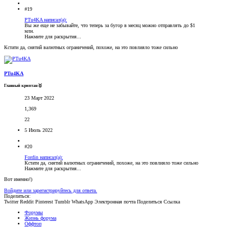
#19
PTu4KA написал(а):
Вы же еще не забывайте, что теперь за бугор в месяц можно отправлять до $1
млн.
Нажмите для раскрытия...
Кстати да, снятий валютных ограничений, похоже, на это повлияло тоже сильно
PTu4KA
Главный криптан🥇
23 Март 2022
1,369
22
5 Июль 2022
#20
Fordin написал(а):
Кстати да, снятий валютных ограничений, похоже, на это повлияло тоже сильно
Нажмите для раскрытия...
Вот именно!)
Войдите или зарегистрируйтесь для ответа.
Поделиться:
Twitter
Reddit
Pinterest
Tumblr
WhatsApp
Электронная почта
Поделиться
Ссылка
Форумы
Жизнь форума
Оффтоп