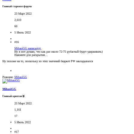
Главный старожил форума
23 Март 2022
2,610
60
5 Июль 2022
#16
MihasiGG написал(а):
Ну я вот думаю, что как раз около 72-75 рубастый будут удерживать)
Нажмите для раскрытия...
Ну похоже на то, поскольку из этих значений бюджет РФ закладывался
Реакции:
MihasiGG
MihasiGG
Главный криптан🥈
23 Март 2022
1,161
17
5 Июль 2022
#17