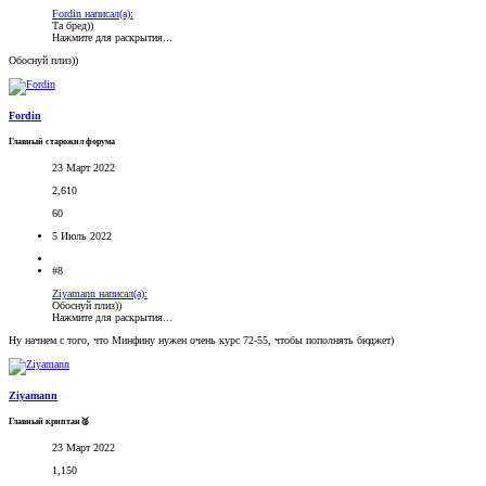
Fordin написал(а):
Та бред))
Нажмите для раскрытия...
Обоснуй плиз))
Fordin
Главный старожил форума
23 Март 2022
2,610
60
5 Июль 2022
#8
Ziyamann написал(а):
Обоснуй плиз))
Нажмите для раскрытия...
Ну начнем с того, что Минфину нужен очень курс 72-55, чтобы пополнять бюджет)
Ziyamann
Главный криптан🥈
23 Март 2022
1,150