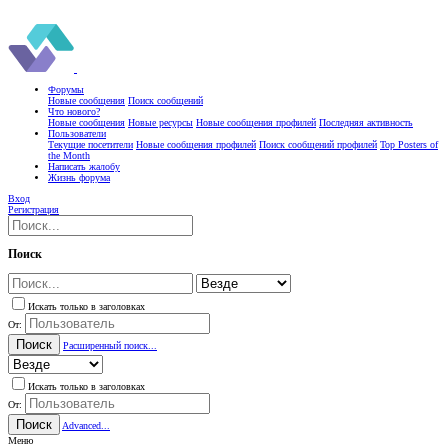
Форумы
Новые сообщения
Поиск сообщений
Что нового?
Новые сообщения
Новые ресурсы
Новые сообщения профилей
Последняя активность
Пользователи
Текущие посетители
Новые сообщения профилей
Поиск сообщений профилей
Top Posters of
the Month
Написать жалобу
Жизнь форума
Вход
Регистрация
Поиск
Искать только в заголовках
От:
Поиск
Расширенный поиск...
Искать только в заголовках
От:
Поиск
Advanced...
Меню