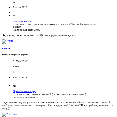
12
5 Июль 2022
#9
Fordin написал(а):
Ну начнем с того, что Минфину нужен очень курс 72-55, чтобы пополнять
бюджет)
Нажмите для раскрытия...
Эх, а жаль, так хотелось бакс по 30) я бы с удовольствием купил)
Fordin
Главный старожил форума
23 Март 2022
2,610
60
5 Июль 2022
#10
Ziyamann написал(а):
Эх, а жаль, так хотелось бакс по 30) я бы с удовольствием купил)
Нажмите для раскрытия...
Та далеко не факт, что рубль снова не вернется к 50. Все же причиной этого роста стал серьезный
дисбаланс между импортом и экспортом. Как ни крути, но Минфин и ЦБ эту проблему исправить не
могут))