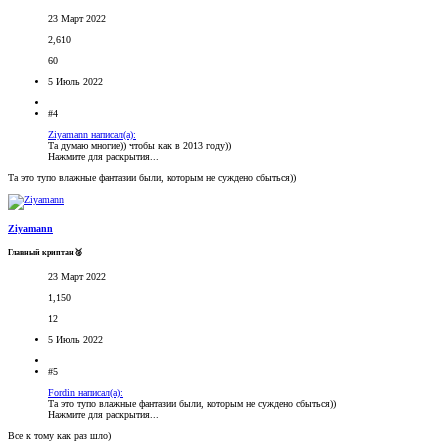
23 Март 2022
2,610
60
5 Июль 2022
#4
Ziyamann написал(а):
Та думаю многие)) чтобы как в 2013 году))
Нажмите для раскрытия...
Та это тупо влажные фантазии были, которым не суждено сбыться))
Ziyamann
Главный криптан🥈
23 Март 2022
1,150
12
5 Июль 2022
#5
Fordin написал(а):
Та это тупо влажные фантазии были, которым не суждено сбыться))
Нажмите для раскрытия...
Все к тому как раз шло)