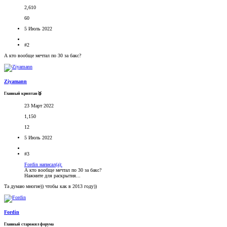
2,610
60
5 Июль 2022
#2
А кто вообще мечтал по 30 за бакс?
Ziyamann
Главный криптан🥈
23 Март 2022
1,150
12
5 Июль 2022
#3
Fordin написал(а):
А кто вообще мечтал по 30 за бакс?
Нажмите для раскрытия...
Та думаю многие)) чтобы как в 2013 году))
Fordin
Главный старожил форума