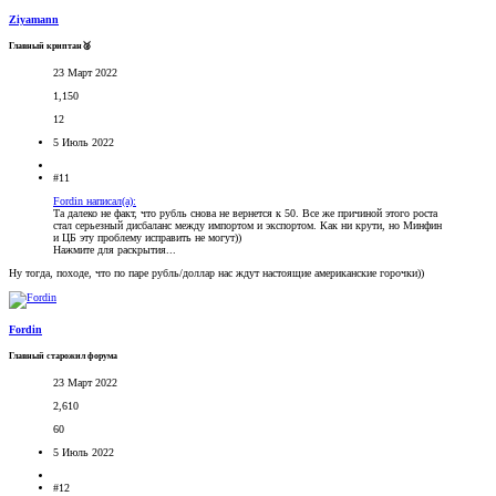
Ziyamann
Главный криптан🥈
23 Март 2022
1,150
12
5 Июль 2022
#11
Fordin написал(а):
Та далеко не факт, что рубль снова не вернется к 50. Все же причиной этого роста
стал серьезный дисбаланс между импортом и экспортом. Как ни крути, но Минфин
и ЦБ эту проблему исправить не могут))
Нажмите для раскрытия...
Ну тогда, походе, что по паре рубль/доллар нас ждут настоящие американские горочки))
Fordin
Главный старожил форума
23 Март 2022
2,610
60
5 Июль 2022
#12