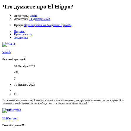
Что думаете про El Hippo?
Автор темы
Vitalik
Дата начала
11 Декабрь 2023
Пройди
Курс обучения от Академии CryptoRu
Форумы
Криптовалюты
Альткоины
Vitalik
Опытный криптан🥇
18 Октябрь 2022
431
7
11 Декабрь 2023
#1
Есть такой вот мемтокен) Появился относительно недавно, но при этом активно растет в цене. Кто
знаком с темой, имеет ли он вообще смысл в инвестиционном плане?
Hi$Crypton
Главный криптан🥉