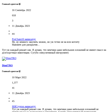
Главный криптан🥉
16 Сентябрь 2022
618
3
11 Декабрь 2023
#4
ProChain10 написал(а):
Не, ну немного закупить можно, но уж точно не на всю котлету
Нажмите для раскрытия...
Тут уж каждый решает сам. Я думаю, что мемчики даже небольших вложений не имеют смысл на
долгосрочные инвестиции. Сугубо спекулятивный инструмент)
DimiTRO
Главный криптан🥇
10 Март 2022
1,377
41
11 Декабрь 2023
#5
Hi$Crypton написал(а):
Тут уж каждый решает сам. Я думаю, что мемчики даже небольших вложений не
имеют смысл на долгосрочные инвестиции. Сугубо спекулятивный инструмент)