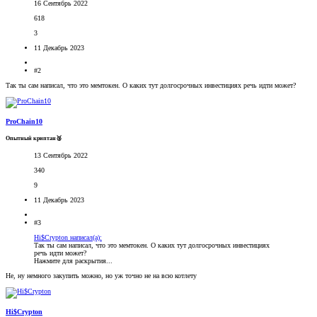
16 Сентябрь 2022
618
3
11 Декабрь 2023
#2
Так ты сам написал, что это мемтокен. О каких тут долгосрочных инвестициях речь идти может?
ProChain10
Опытный криптан🥈
13 Сентябрь 2022
340
9
11 Декабрь 2023
#3
Hi$Crypton написал(а):
Так ты сам написал, что это мемтокен. О каких тут долгосрочных инвестициях
речь идти может?
Нажмите для раскрытия...
Не, ну немного закупить можно, но уж точно не на всю котлету
Hi$Crypton