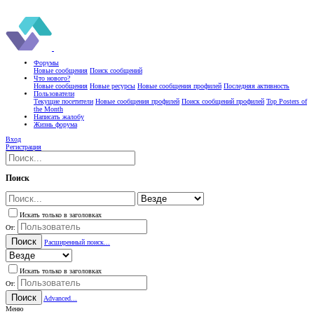
Форумы
Новые сообщения
Поиск сообщений
Что нового?
Новые сообщения
Новые ресурсы
Новые сообщения профилей
Последняя активность
Пользователи
Текущие посетители
Новые сообщения профилей
Поиск сообщений профилей
Top Posters of
the Month
Написать жалобу
Жизнь форума
Вход
Регистрация
Поиск
Искать только в заголовках
От:
Поиск
Расширенный поиск...
Искать только в заголовках
От:
Поиск
Advanced...
Меню