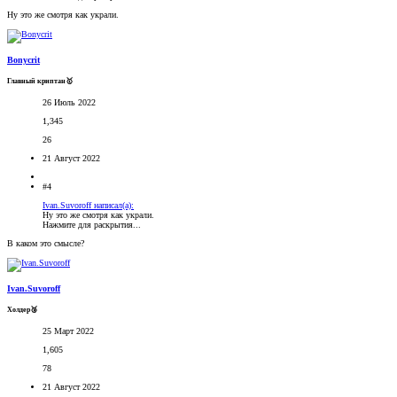
Ну это же смотря как украли.
Bonycrit
Главный криптан🥇
26 Июль 2022
1,345
26
21 Август 2022
#4
Ivan.Suvoroff написал(а):
Ну это же смотря как украли.
Нажмите для раскрытия...
В каком это смысле?
Ivan.Suvoroff
Холдер🥉
25 Март 2022
1,605
78
21 Август 2022