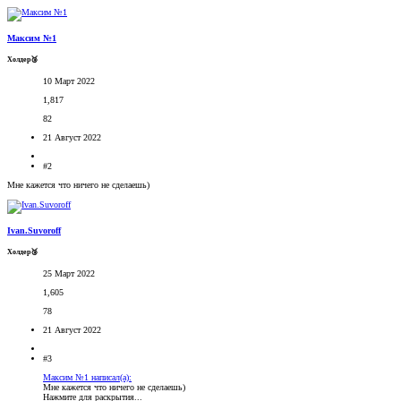
Максим №1
Холдер🥉
10 Март 2022
1,817
82
21 Август 2022
#2
Мне кажется что ничего не сделаешь)
Ivan.Suvoroff
Холдер🥉
25 Март 2022
1,605
78
21 Август 2022
#3
Максим №1 написал(а):
Мне кажется что ничего не сделаешь)
Нажмите для раскрытия...