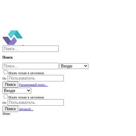
Поиск
Искать только в заголовках
От:
Поиск
Расширенный поиск...
Искать только в заголовках
От:
Поиск
Advanced...
Меню