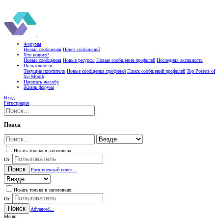
Форумы
Новые сообщения
Поиск сообщений
Что нового?
Новые сообщения
Новые ресурсы
Новые сообщения профилей
Последняя активность
Пользователи
Текущие посетители
Новые сообщения профилей
Поиск сообщений профилей
Top Posters of
the Month
Написать жалобу
Жизнь форума
Вход
Регистрация
Поиск
Искать только в заголовках
От:
Поиск
Расширенный поиск...
Искать только в заголовках
От:
Поиск
Advanced...
Меню