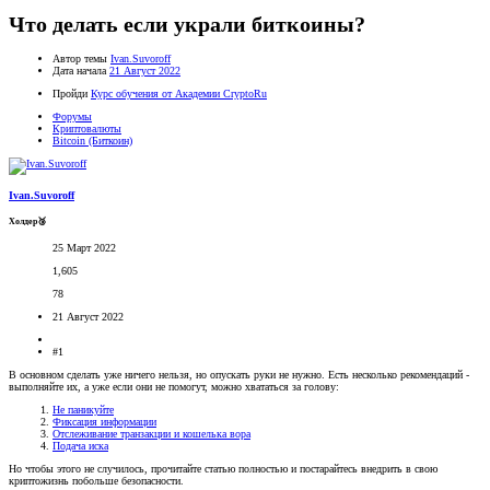
Что делать если украли биткоины?
Автор темы
Ivan.Suvoroff
Дата начала
21 Август 2022
Пройди
Курс обучения от Академии CryptoRu
Форумы
Криптовалюты
Bitcoin (Биткоин)
Ivan.Suvoroff
Холдер🥉
25 Март 2022
1,605
78
21 Август 2022
#1
В основном сделать уже ничего нельзя, но опускать руки не нужно. Есть несколько рекомендаций -
выполняйте их, а уже если они не помогут, можно хвататься за голову:
Не паникуйте
Фиксация информации
Отслеживание транзакции и кошелька вора
Подача иска
Но чтобы этого не случилось, прочитайте статью полностью и постарайтесь внедрить в свою
криптожизнь побольше безопасности.