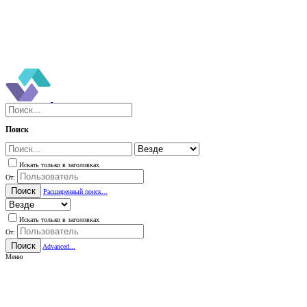
Поиск
Искать только в заголовках
От:
Поиск
Расширенный поиск...
Искать только в заголовках
От:
Поиск
Advanced...
Меню