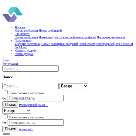
Форумы
Новые сообщения
Поиск сообщений
Что нового?
Новые сообщения
Новые ресурсы
Новые сообщения профилей
Последняя активность
Пользователи
Текущие посетители
Новые сообщения профилей
Поиск сообщений профилей
Top Posters of
the Month
Написать жалобу
Жизнь форума
Вход
Регистрация
Поиск
Искать только в заголовках
От:
Поиск
Расширенный поиск...
Искать только в заголовках
От:
Поиск
Advanced...
Меню