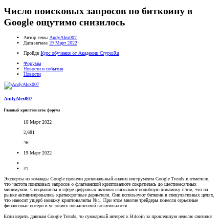
Число поисковых запросов по биткоину в
Google ощутимо снизилось
Автор темы
AndyAlex007
Дата начала
19 Март 2022
Пройди
Курс обучения от Академии CryptoRu
Форумы
Новости и события
Новости
AndyAlex007
Главный криптознаток форума
10 Март 2022
2,681
46
19 Март 2022
#1
Эксперты из команды Google провели доскональный анализ инструмента Google Trends и отметили,
что частота поисковых запросов о флагманской криптовалюте сократилась до шестимесячных
минимумов. Специалисты в сфере цифровых активов связывают подобную динамику с тем, что на
рынке активизировались краткосрочные держатели. Они используют биткоин в спекулятивных целях,
что наносит ущерб имиджу криптовалюты №1. При этом многие трейдеры понесли серьезные
финансовые потери в условиях повышенной волатильности.
Если верить данным Google Trends, то суммарный интерес к Bitcoin за прошедшую неделю снизился