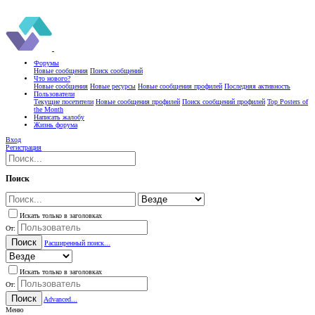
Форумы
Новые сообщения
Поиск сообщений
Что нового?
Новые сообщения
Новые ресурсы
Новые сообщения профилей
Последняя активность
Пользователи
Текущие посетители
Новые сообщения профилей
Поиск сообщений профилей
Top Posters of
the Month
Написать жалобу
Жизнь форума
Вход
Регистрация
Поиск
Искать только в заголовках
От:
Поиск
Расширенный поиск...
Искать только в заголовках
От:
Поиск
Advanced...
Меню