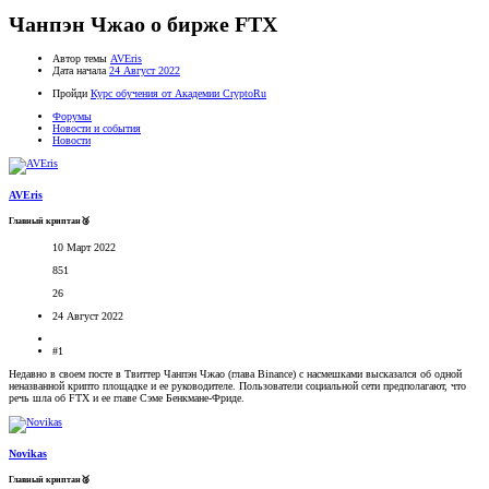
Чанпэн Чжао о бирже FTX
Автор темы
AVEris
Дата начала
24 Август 2022
Пройди
Курс обучения от Академии CryptoRu
Форумы
Новости и события
Новости
AVEris
Главный криптан🥉
10 Март 2022
851
26
24 Август 2022
#1
Недавно в своем посте в Твиттер Чанпэн Чжао (глава Binance) с насмешками высказался об одной
неназванной крипто площадке и ее руководителе. Пользователи социальной сети предполагают, что
речь шла об FTX и ее главе Сэме Бенкмане-Фриде.
Novikas
Главный криптан🥈