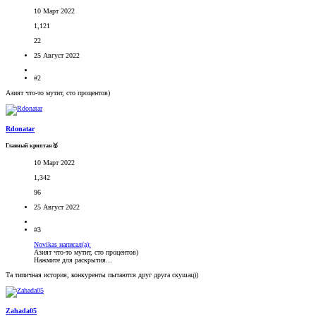
10 Март 2022
1,121
22
25 Август 2022
#2
Азият что-то мутит, сто процентов)
Rdonatar
Главный криптан🥇
10 Март 2022
1,342
96
25 Август 2022
#3
Novikas написал(а):
Азият что-то мутит, сто процентов)
Нажмите для раскрытия...
Та типичная история, конкуренты пытаются друг друга скушац))
Zahada05