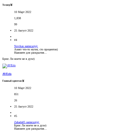
Холдер🥉
10 Март 2022
1,838
99
25 Август 2022
#4
Novikas написал(а):
Азият что-то мутит, сто процентов)
Нажмите для раскрытия...
Брюс Ли нонче не в духе)
AVEris
Главный криптан🥉
10 Март 2022
851
26
25 Август 2022
#5
Zahada05 написал(а):
Брюс Ли нонче не в духе)
Нажмите для раскрытия...