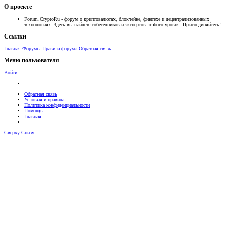
О проекте
Forum.CryptoRu - форум о криптовалютах, блокчейне, финтехе и децентрализованных
технологиях. Здесь вы найдете собеседников и экспертов любого уровня. Присоединяйтесь!
Ссылки
Главная
Форумы
Правила форума
Обратная связь
Меню пользователя
Войти
Обратная связь
Условия и правила
Политика конфиденциальности
Помощь
Главная
Сверху
Снизу