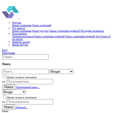
Форумы
Новые сообщения
Поиск сообщений
Что нового?
Новые сообщения
Новые ресурсы
Новые сообщения профилей
Последняя активность
Пользователи
Текущие посетители
Новые сообщения профилей
Поиск сообщений профилей
Top Posters of
the Month
Написать жалобу
Жизнь форума
Вход
Регистрация
Поиск
Искать только в заголовках
От:
Поиск
Расширенный поиск...
Искать только в заголовках
От:
Поиск
Advanced...
Меню