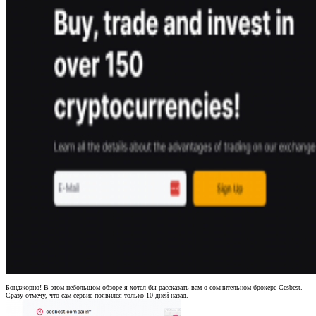
Бонджорно! В этом небольшом обзоре я хотел бы рассказать вам о сомнительном брокере Cesbest.
Сразу отмечу, что сам сервис появился только 10 дней назад.