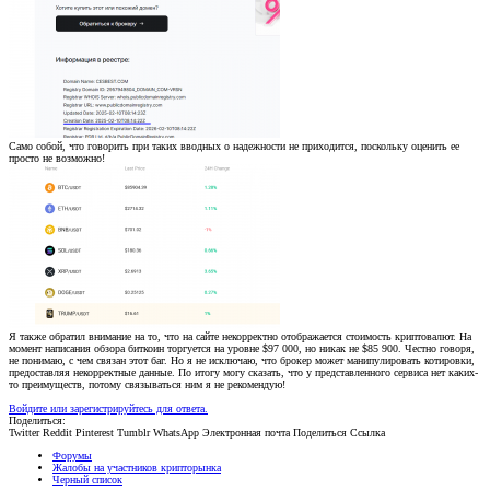
Само собой, что говорить при таких вводных о надежности не приходится, поскольку оценить ее
просто не возможно!
Я также обратил внимание на то, что на сайте некорректно отображается стоимость криптовалют. На
момент написания обзора биткоин торгуется на уровне $97 000, но никак не $85 900. Честно говоря,
не понимаю, с чем связан этот баг. Но я не исключаю, что брокер может манипулировать котировки,
предоставляя некорректные данные. По итогу могу сказать, что у представленного сервиса нет каких-
то преимуществ, потому связываться ним я не рекомендую!
Войдите или зарегистрируйтесь для ответа.
Поделиться:
Twitter
Reddit
Pinterest
Tumblr
WhatsApp
Электронная почта
Поделиться
Ссылка
Форумы
Жалобы на участников крипторынка
Черный список