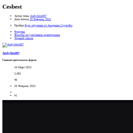
Cesbest
Автор темы
AndyAlex007
Дата начала
20 Февраль 2025
Пройди
Курс обучения от Академии CryptoRu
Форумы
Жалобы на участников крипторынка
Черный список
AndyAlex007
Главный криптознаток форума
10 Март 2022
2,681
46
20 Февраль 2025
#1