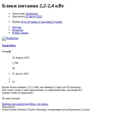
Блоки питания 2,2-2,4 кВт
Автор темы
NoraEnPure
Дата начала
25 Август 2022
Пройди
Курс обучения от Академии CryptoRu
Форумы
Барахолка
Купить товары
NoraEnPure
Холдер🥉
26 Апрель 2022
1,788
69
25 Август 2022
#1
Куплю Блоки питания 2,2-2,4 кВт, как минимум 11пин для 911Авалонов
8шт горит, куплю в день предложения, по адекватной цене, рассмотрю БУ
мутные схемы не предлагать!
По цене обсудим
Войдите или зарегистрируйтесь для ответа.
Поделиться:
Twitter
Reddit
Pinterest
Tumblr
WhatsApp
Электронная почта
Поделиться
Ссылка