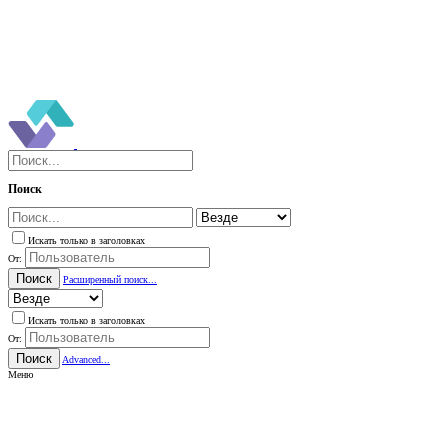
Поиск
Искать только в заголовках
От:
Поиск
Расширенный поиск...
Искать только в заголовках
От:
Поиск
Advanced...
Меню