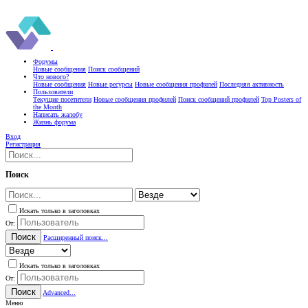
Форумы
Новые сообщения
Поиск сообщений
Что нового?
Новые сообщения
Новые ресурсы
Новые сообщения профилей
Последняя активность
Пользователи
Текущие посетители
Новые сообщения профилей
Поиск сообщений профилей
Top Posters of
the Month
Написать жалобу
Жизнь форума
Вход
Регистрация
Поиск
Искать только в заголовках
От:
Поиск
Расширенный поиск...
Искать только в заголовках
От:
Поиск
Advanced...
Меню