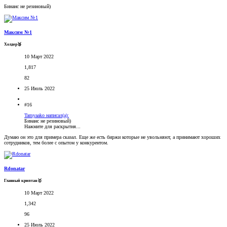
Бинанс не резиновый)
Максим №1
Холдер🥉
10 Март 2022
1,817
82
25 Июль 2022
#16
Tamyaako написал(а):
Бинанс не резиновый)
Нажмите для раскрытия...
Думаю он это для примера сказал. Еще же есть биржи которые не увольняют, а принимают хороших
сотрудников, тем более с опытом у конкурентом.
Rdonatar
Главный криптан🥇
10 Март 2022
1,342
96
25 Июль 2022