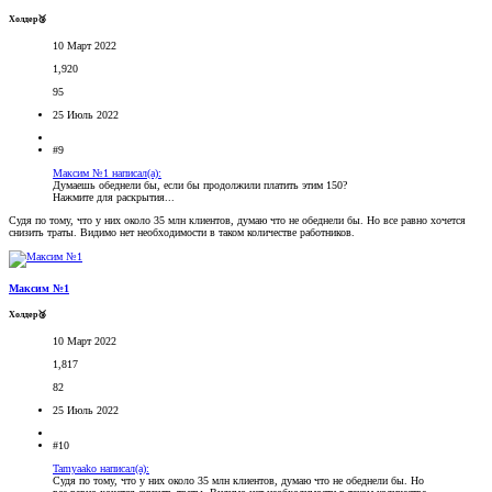
Холдер🥉
10 Март 2022
1,920
95
25 Июль 2022
#9
Максим №1 написал(а):
Думаешь обеднели бы, если бы продолжили платить этим 150?
Нажмите для раскрытия...
Судя по тому, что у них около 35 млн клиентов, думаю что не обеднели бы. Но все равно хочется
снизить траты. Видимо нет необходимости в таком количестве работников.
Максим №1
Холдер🥉
10 Март 2022
1,817
82
25 Июль 2022
#10
Tamyaako написал(а):
Судя по тому, что у них около 35 млн клиентов, думаю что не обеднели бы. Но