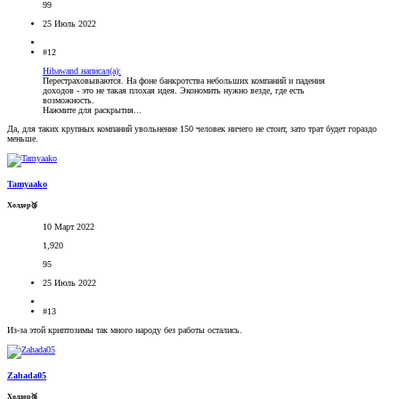
99
25 Июль 2022
#12
Hibawand написал(а):
Перестраховываются. На фоне банкротства небольших компаний и падения
доходов - это не такая плохая идея. Экономить нужно везде, где есть
возможность.
Нажмите для раскрытия...
Да, для таких крупных компаний увольнение 150 человек ничего не стоит, зато трат будет гораздо
меньше.
Tamyaako
Холдер🥉
10 Март 2022
1,920
95
25 Июль 2022
#13
Из-за этой криптозимы так много народу без работы остались.
Zahada05
Холдер🥉