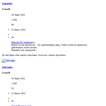
Zahada05
Холдер🥉
10 Март 2022
1,838
99
25 Июль 2022
#4
Максим №1 написал(а):
Ничего он не прогнулся - это превентивная мера, чтобы потом не пришлось
действовать более жестко.
Нажмите для раскрытия...
Да там меры итак прямо серьезные, если весь список прочитать.
Tamyaako
Холдер🥉
10 Март 2022
1,920
95
25 Июль 2022
#5
Zahada05 написал(а):