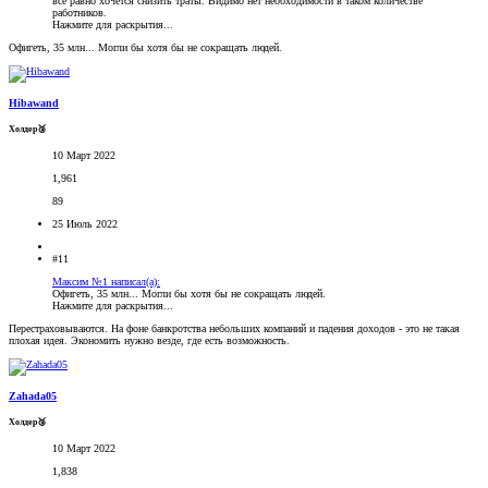
все равно хочется снизить траты. Видимо нет необходимости в таком количестве
работников.
Нажмите для раскрытия...
Офигеть, 35 млн... Могли бы хотя бы не сокращать людей.
Hibawand
Холдер🥉
10 Март 2022
1,961
89
25 Июль 2022
#11
Максим №1 написал(а):
Офигеть, 35 млн... Могли бы хотя бы не сокращать людей.
Нажмите для раскрытия...
Перестраховываются. На фоне банкротства небольших компаний и падения доходов - это не такая
плохая идея. Экономить нужно везде, где есть возможность.
Zahada05
Холдер🥉
10 Март 2022
1,838