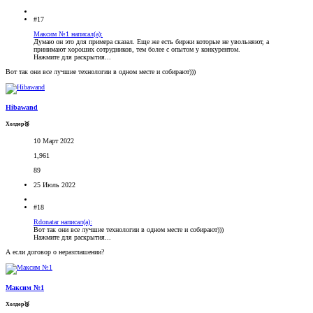
#17
Максим №1 написал(а):
Думаю он это для примера сказал. Еще же есть биржи которые не увольняют, а
принимают хороших сотрудников, тем более с опытом у конкурентом.
Нажмите для раскрытия...
Вот так они все лучшие технологии в одном месте и собирают)))
Hibawand
Холдер🥉
10 Март 2022
1,961
89
25 Июль 2022
#18
Rdonatar написал(а):
Вот так они все лучшие технологии в одном месте и собирают)))
Нажмите для раскрытия...
А если договор о неразглашении?
Максим №1
Холдер🥉