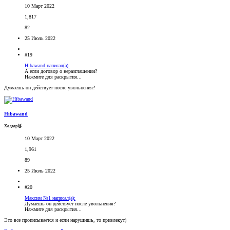
10 Март 2022
1,817
82
25 Июль 2022
#19
Hibawand написал(а):
А если договор о неразглашении?
Нажмите для раскрытия...
Думаешь он действует после увольнения?
Hibawand
Холдер🥉
10 Март 2022
1,961
89
25 Июль 2022
#20
Максим №1 написал(а):
Думаешь он действует после увольнения?
Нажмите для раскрытия...
Это все прописывается и если нарушишь, то привлекут)