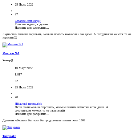
25 Июль 2022
#7
Zahada05 написал(а):
Конечно задело, я думаю.
Нажмите для раскрытия...
Люди стали меньше торговать, меньше платить комиссий и так далее. А сотрудникам хочется те же
зарплаты)))
Максим №1
Холдер🥉
10 Март 2022
1,817
82
25 Июль 2022
#8
Hibawand написал(а):
Люди стали меньше торговать, меньше платить комиссий и так далее. А
сотрудникам хочется те же зарплаты)))
Нажмите для раскрытия...
Думаешь обеднели бы, если бы продолжили платить этим 150?
Tamyaako