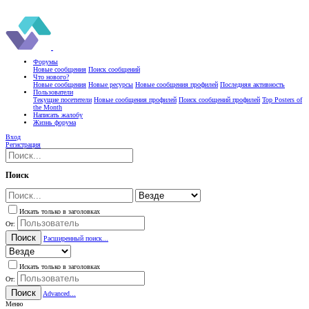
Форумы
Новые сообщения
Поиск сообщений
Что нового?
Новые сообщения
Новые ресурсы
Новые сообщения профилей
Последняя активность
Пользователи
Текущие посетители
Новые сообщения профилей
Поиск сообщений профилей
Top Posters of
the Month
Написать жалобу
Жизнь форума
Вход
Регистрация
Поиск
Искать только в заголовках
От:
Поиск
Расширенный поиск...
Искать только в заголовках
От:
Поиск
Advanced...
Меню