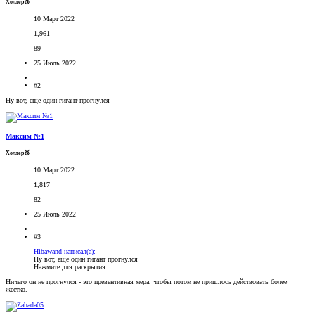
Холдер🥉
10 Март 2022
1,961
89
25 Июль 2022
#2
Ну вот, ещё один гигант прогнулся
Максим №1
Холдер🥉
10 Март 2022
1,817
82
25 Июль 2022
#3
Hibawand написал(а):
Ну вот, ещё один гигант прогнулся
Нажмите для раскрытия...
Ничего он не прогнулся - это превентивная мера, чтобы потом не пришлось действовать более
жестко.