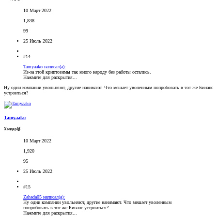
10 Март 2022
1,838
99
25 Июль 2022
#14
Tamyaako написал(а):
Из-за этой криптозимы так много народу без работы остались.
Нажмите для раскрытия...
Ну одни компании увольняют, другие нанимают. Что мешает уволенным попробовать в тот же Бинанс
устроиться?
Tamyaako
Холдер🥉
10 Март 2022
1,920
95
25 Июль 2022
#15
Zahada05 написал(а):
Ну одни компании увольняют, другие нанимают. Что мешает уволенным
попробовать в тот же Бинанс устроиться?
Нажмите для раскрытия...