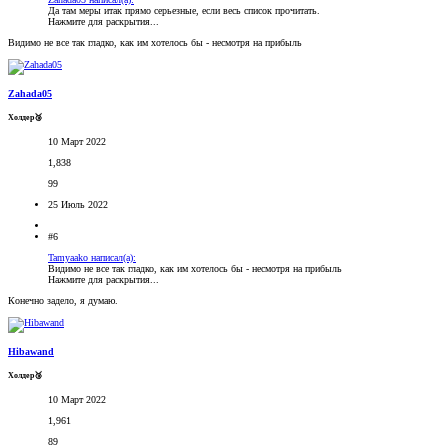
Да там меры итак прямо серьезные, если весь список прочитать.
Нажмите для раскрытия...
Видимо не все так гладко, как им хотелось бы - несмотря на прибыль
Zahada05
Холдер🥉
10 Март 2022
1,838
99
25 Июль 2022
#6
Tamyaako написал(а):
Видимо не все так гладко, как им хотелось бы - несмотря на прибыль
Нажмите для раскрытия...
Конечно задело, я думаю.
Hibawand
Холдер🥉
10 Март 2022
1,961
89