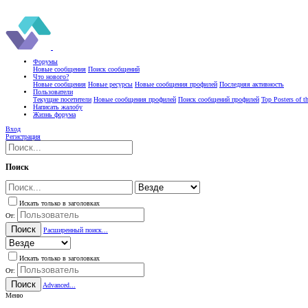
Форумы
Новые сообщения
Поиск сообщений
Что нового?
Новые сообщения
Новые ресурсы
Новые сообщения профилей
Последняя активность
Пользователи
Текущие посетители
Новые сообщения профилей
Поиск сообщений профилей
Top Posters of 
Написать жалобу
Жизнь форума
Вход
Регистрация
Поиск
Искать только в заголовках
От:
Поиск
Расширенный поиск...
Искать только в заголовках
От:
Поиск
Advanced...
Меню