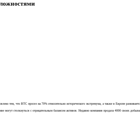
сложностями
ено тем, что BTC просел на 70% относительно исторического экстремума, а также в Европе развивается
ктиве могут столкнуться с отрицательным балансом активов. Недавно компания продала 4000 своих добы