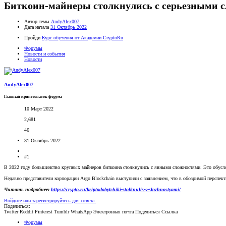
Биткоин-майнеры столкнулись с серьезными 
Автор темы
AndyAlex007
Дата начала
31 Октябрь 2022
Пройди
Курс обучения от Академии CryptoRu
Форумы
Новости и события
Новости
AndyAlex007
Главный криптознаток форума
10 Март 2022
2,681
46
31 Октябрь 2022
#1
В 2022 году большинство крупных майнеров биткоина столкнулись с явными сложностями. Это обусловл
Недавно представители корпорации Argo Blockchain выступили с заявлением, что в обозримой перспе
Читать подробнее:
https://crypto.ru/kriptodobytchiki-stolknulis-s-slozhnostyami/
Войдите или зарегистрируйтесь для ответа.
Поделиться:
Twitter
Reddit
Pinterest
Tumblr
WhatsApp
Электронная почта
Поделиться
Ссылка
Форумы