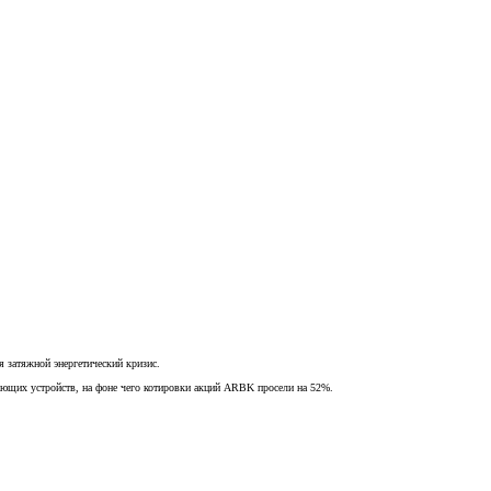
 затяжной энергетический кризис.
вающих устройств, на фоне чего котировки акций ARBK просели на 52%.