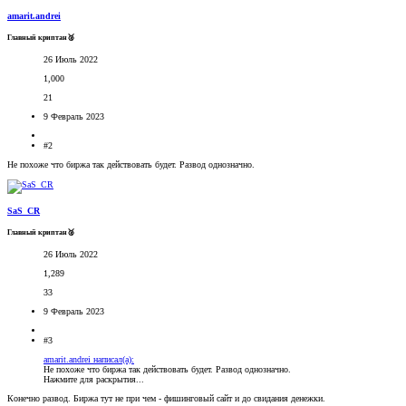
amarit.andrei
Главный криптан🥈
26 Июль 2022
1,000
21
9 Февраль 2023
#2
Не похоже что биржа так действовать будет. Развод однозначно.
SaS_CR
Главный криптан🥈
26 Июль 2022
1,289
33
9 Февраль 2023
#3
amarit.andrei написал(а):
Не похоже что биржа так действовать будет. Развод однозначно.
Нажмите для раскрытия...
Конечно развод. Биржа тут не при чем - фишинговый сайт и до свидания денежки.