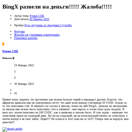
BingX развели на деньги!!!!! Жалоба!!!!!
Автор темы
Роман СПБ
Дата начала
30 Январь 2023
Пройди
Курс обучения от Академии CryptoRu
Форумы
Жалобы на участников крипторынка
Решенные жалобы
Р
Роман СПБ
Новичок🥈
19 Январь 2023
5
0
30 Январь 2023
#1
Привет всем, надеюсь это прочитают как можна больше людей и передадут другим. Короче, эти
аферисты написали мне на электронную почту что дают всем новым участникам 50 USDC только за
то что пополниш счёт. Я перешол по ссылке в письме, попал на сайт BingX. Дальше по инструкции
из письма мне нужно было пополнить счет в кабинете - мне пароль и логин тоже сразу выдали. Я
ввел все, потом пополнил на 100 USDC, как и написано в письме было. И стал ждать - написано что
зачисление приза на следущий день. Но ни на следущий, ни на позаследущий ничего не зачислили, а
потом вобще я не смог зайти. Люди!!!! Не влазьте в этот скам ни за что!!! Теперь мне не вернуть мои
деньгии!!!