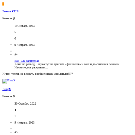
Р
Роман СПБ
Новичок🥈
19 Январь 2023
5
0
9 Февраль 2023
#4
SaS_CR написал(а):
Конечно развод. Биржа тут не при чем - фишинговый сайт и до свидания денежки.
Нажмите для раскрытия...
И что, теперь не вернуть вообще никак мои деньги????
BingX
Новичок🥉
30 Октябрь 2022
4
1
9 Февраль 2023
#5