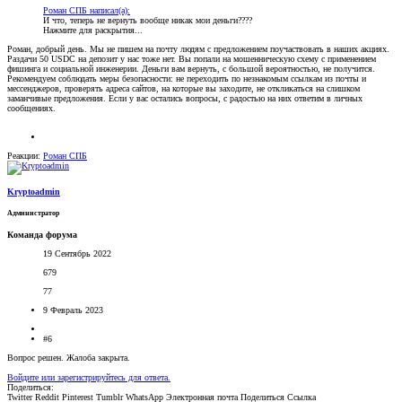
Роман СПБ написал(а):
И что, теперь не вернуть вообще никак мои деньги????
Нажмите для раскрытия...
Роман, добрый день. Мы не пишем на почту людям с предложением поучаствовать в наших акциях.
Раздачи 50 USDC на депозит у нас тоже нет. Вы попали на мошенническую схему с применением
фишинга и социальной инженерии. Деньги вам вернуть, с большой вероятностью, не получится.
Рекомендуем соблюдать меры безопасности: не переходить по незнакомым ссылкам из почты и
мессенджеров, проверять адреса сайтов, на которые вы заходите, не откликаться на слишком
заманчивые предложения. Если у вас остались вопросы, с радостью на них ответим в личных
сообщениях.
Реакции:
Роман СПБ
Kryptoadmin
Администратор
Команда форума
19 Сентябрь 2022
679
77
9 Февраль 2023
#6
Вопрос решен. Жалоба закрыта.
Войдите или зарегистрируйтесь для ответа.
Поделиться:
Twitter
Reddit
Pinterest
Tumblr
WhatsApp
Электронная почта
Поделиться
Ссылка