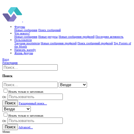
Форумы
Новые сообщения
Поиск сообщений
Что нового?
Новые сообщения
Новые ресурсы
Новые сообщения профилей
Последняя активность
Пользователи
Текущие посетители
Новые сообщения профилей
Поиск сообщений профилей
Top Posters of
the Month
Написать жалобу
Жизнь форума
Вход
Регистрация
Поиск
Искать только в заголовках
От:
Поиск
Расширенный поиск...
Искать только в заголовках
От:
Поиск
Advanced...
Меню