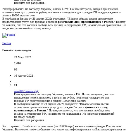
Нажмите для раскрытия...
Регистрировались по паспорту Украины, живем в РФ. Но что интересно, когда в приложении
поменяли валюту с гривен на рубли, появилось стандартное для граждан РФ предупреждение о
лимите 10000 евро на счет.
В сообщении Бинанс от 21 апреля 2022г говорится: "Binance обязана ввести ограничение
предоставления услуг для граждан России и
физических лиц, проживающих в России
." Почему-
то кажется, что это касается вообще всех физлиц на территории РФ, независимо от гражданства. Но
нигде нет разъяснений по этому поводу.
Fordin
Главный старожил форума
23 Март 2022
2,610
60
16 Август 2022
#4
sato2022 написал(а):
Регистрировались по паспорту Украины, живем в РФ. Но что интересно, когда в
приложении поменяли валюту с гривен на рубли, появилось стандартное для
граждан РФ предупреждение о лимите 10000 евро на счет.
В сообщении Бинанс от 21 апреля 2022г говорится: "Binance обязана ввести
ограничение предоставления услуг для граждан России и
физических лиц,
проживающих в России
." Почему-то кажется, что это касается вообще всех
физлиц на территории РФ, независимо от гражданства. Но нигде нет разъяснений
по этому поводу.
Нажмите для раскрытия...
Хм... странно... Вообще это ограничение (до 10 000 евро) касается именно граждан России, а не
Украины. Возможно, такое сообщение - это чисто как информационка и на Вас распространяться не