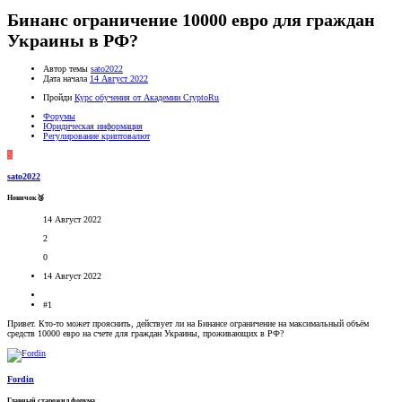
Бинанс ограничение 10000 евро для граждан
Украины в РФ?
Автор темы
sato2022
Дата начала
14 Август 2022
Пройди
Курс обучения от Академии CryptoRu
Форумы
Юридическая информация
Регулирование криптовалют
S
sato2022
Новичок🥉
14 Август 2022
2
0
14 Август 2022
#1
Привет. Кто-то может прояснить, действует ли на Бинансе ограничение на максимальный объём
средств 10000 евро на счете для граждан Украины, проживающих в РФ?
Fordin
Главный старожил форума