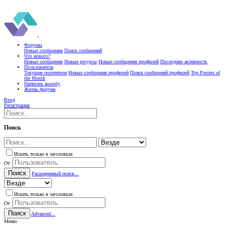
Форумы
Новые сообщения
Поиск сообщений
Что нового?
Новые сообщения
Новые ресурсы
Новые сообщения профилей
Последняя активность
Пользователи
Текущие посетители
Новые сообщения профилей
Поиск сообщений профилей
Top Posters of
the Month
Написать жалобу
Жизнь форума
Вход
Регистрация
Поиск
Искать только в заголовках
От:
Поиск
Расширенный поиск...
Искать только в заголовках
От:
Поиск
Advanced...
Меню