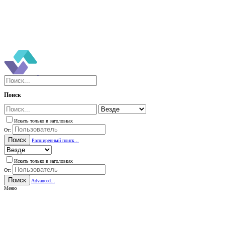
Поиск
Искать только в заголовках
От:
Поиск
Расширенный поиск...
Искать только в заголовках
От:
Поиск
Advanced...
Меню