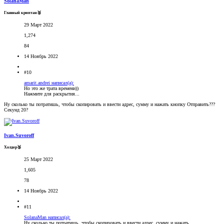
SolanaMan
Главный криптан🥈
29 Март 2022
1,274
84
14 Ноябрь 2022
#10
amarit.andrei написал(а):
Но это же трата времени))
Нажмите для раскрытия...
Ну сколько ты потратишь, чтобы скопировать и ввести адрес, сумму и нажать кнопку Отправить???
Секунд 20?
Ivan.Suvoroff
Холдер🥉
25 Март 2022
1,605
78
14 Ноябрь 2022
#11
SolanaMan написал(а):
Ну сколько ты потратишь, чтобы скопировать и ввести адрес, сумму и нажать