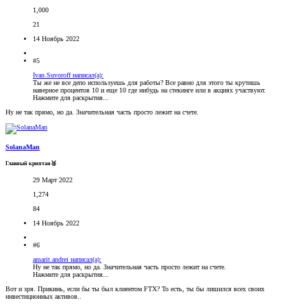
1,000
21
14 Ноябрь 2022
#5
Ivan.Suvoroff написал(а):
Ты же не все депо используешь для работы? Все равно для этого ты крутишь
наверное процентов 10 и еще 10 где нибудь на стекинге или в акциях участвуют.
Нажмите для раскрытия...
Ну не так прямо, но да. Значительная часть просто лежит на счете.
SolanaMan
Главный криптан🥈
29 Март 2022
1,274
84
14 Ноябрь 2022
#6
amarit.andrei написал(а):
Ну не так прямо, но да. Значительная часть просто лежит на счете.
Нажмите для раскрытия...
Вот и зря. Прикинь, если бы ты был клиентом FTX? То есть, ты бы лишился всех своих
инвестиционных активов..