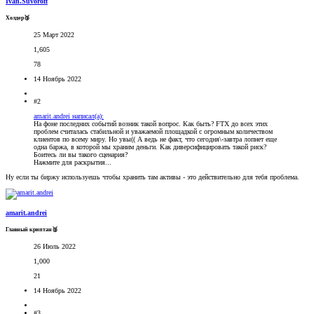
Ivan.Suvoroff
Холдер🥉
25 Март 2022
1,605
78
14 Ноябрь 2022
#2
amarit.andrei написал(а):
На фоне последних событий возник такой вопрос. Как быть? FTX до всех этих
проблем считалась стабильной и уважаемой площадкой с огромным количеством
клиентов по всему миру. Но увы(( А ведь не факт, что сегодня\-завтра лопнет еще
одна баржа, в которой мы храним деньги. Как диверсифицировать такой риск?
Боитесь ли вы такого сценария?
Нажмите для раскрытия...
Ну если ты биржу используешь чтобы хранить там активы - это действительно для тебя проблема.
amarit.andrei
Главный криптан🥈
26 Июль 2022
1,000
21
14 Ноябрь 2022
#3