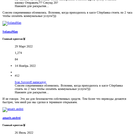
кнопку Отправить??? Секунд 20?
Нажмите для раскрытия...
Совсем современники обленились. Вспомни, когда приходилось в кассе Сбербанка стоять по 2 часа
чтобы оплатить коммунальные услуги?)))
SolanaMan
Главный криптан🥈
29 Март 2022
1,274
84
14 Ноябрь 2022
#12
Ivan.Suvoroff написал(а):
Совсем современники обленились. Вспомни, когда приходилось в кассе Сбербанка
стоять по 2 часа чтобы оплатить коммунальные услуги?)))
Нажмите для раскрытия...
И не говори. Это же для безопасночти собственных средств. Тем более что переводы делаются
быстрее, чем иной раз мы сделки в терминале открываем.
amarit.andrei
Главный криптан🥈
26 Июль 2022