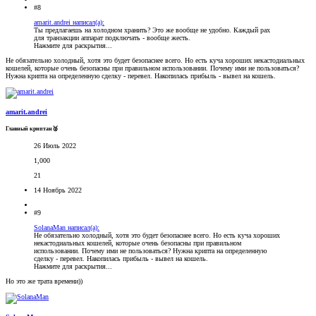
#8
amarit.andrei написал(а):
Ты предлагаешь на холодном хранить? Это же вообще не удобно. Каждый рах
для транзакции аппарат подключать - вообще жесть.
Нажмите для раскрытия...
Не обязательно холодный, хотя это будет безопаснее всего. Но есть куча хороших некастодиальных
кошелей, которые очень безопасны при правильном использовании. Почему ими не пользоваться?
Нужна крипта на определенную сделку - перевел. Накопилась прибыль - вывел на кошель.
amarit.andrei
Главный криптан🥈
26 Июль 2022
1,000
21
14 Ноябрь 2022
#9
SolanaMan написал(а):
Не обязательно холодный, хотя это будет безопаснее всего. Но есть куча хороших
некастодиальных кошелей, которые очень безопасны при правильном
использовании. Почему ими не пользоваться? Нужна крипта на определенную
сделку - перевел. Накопилась прибыль - вывел на кошель.
Нажмите для раскрытия...
Но это же трата времени))