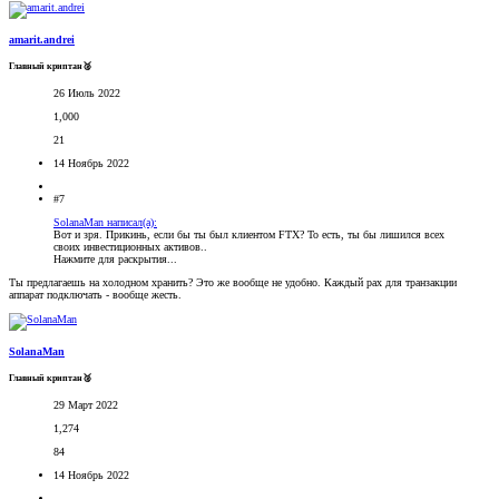
amarit.andrei
Главный криптан🥈
26 Июль 2022
1,000
21
14 Ноябрь 2022
#7
SolanaMan написал(а):
Вот и зря. Прикинь, если бы ты был клиентом FTX? То есть, ты бы лишился всех
своих инвестиционных активов..
Нажмите для раскрытия...
Ты предлагаешь на холодном хранить? Это же вообще не удобно. Каждый рах для транзакции
аппарат подключать - вообще жесть.
SolanaMan
Главный криптан🥈
29 Март 2022
1,274
84
14 Ноябрь 2022