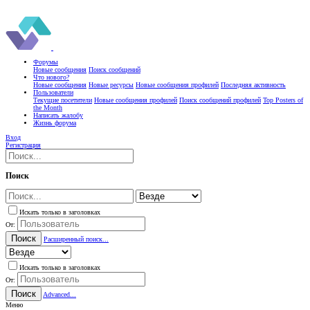
Форумы
Новые сообщения
Поиск сообщений
Что нового?
Новые сообщения
Новые ресурсы
Новые сообщения профилей
Последняя активность
Пользователи
Текущие посетители
Новые сообщения профилей
Поиск сообщений профилей
Top Posters of
the Month
Написать жалобу
Жизнь форума
Вход
Регистрация
Поиск
Искать только в заголовках
От:
Поиск
Расширенный поиск...
Искать только в заголовках
От:
Поиск
Advanced...
Меню