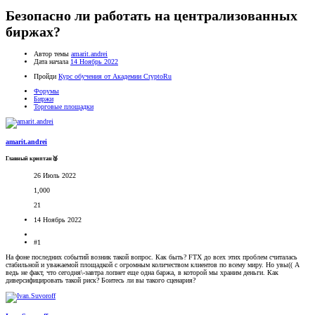
Безопасно ли работать на централизованных
биржах?
Автор темы
amarit.andrei
Дата начала
14 Ноябрь 2022
Пройди
Курс обучения от Академии CryptoRu
Форумы
Биржи
Торговые площадки
amarit.andrei
Главный криптан🥈
26 Июль 2022
1,000
21
14 Ноябрь 2022
#1
На фоне последних событий возник такой вопрос. Как быть? FTX до всех этих проблем считалась
стабильной и уважаемой площадкой с огромным количеством клиентов по всему миру. Но увы(( А
ведь не факт, что сегодня\-завтра лопнет еще одна баржа, в которой мы храним деньги. Как
диверсифицировать такой риск? Боитесь ли вы такого сценария?