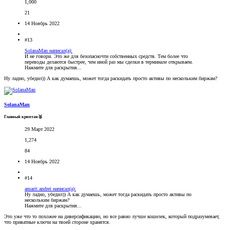
1,000
21
14 Ноябрь 2022
#13
SolanaMan написал(а):
И не говори. Это же для безопасночти собственных средств. Тем более что
переводы делаются быстрее, чем иной раз мы сделки в терминале открываем.
Нажмите для раскрытия...
Ну ладно, убедил)) А как думаешь, может тогда раскидать просто активы по нескольким биржам?
SolanaMan
Главный криптан🥈
29 Март 2022
1,274
84
14 Ноябрь 2022
#14
amarit.andrei написал(а):
Ну ладно, убедил)) А как думаешь, может тогда раскидать просто активы по
нескольким биржам?
Нажмите для раскрытия...
Это уже что то похожее на диверсификацию, но все равно лучше кошелек, который подразумевает,
что приватные ключи на твоей стороне хранятся.