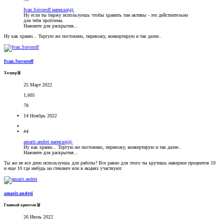
Ivan.Suvoroff написал(а):
Ну если ты биржу используешь чтобы хранить там активы - это действительно
для тебя проблема.
Нажмите для раскрытия...
Ну как храню... Торгую же постоянно, перевожу, конвертирую и так далее..
Ivan.Suvoroff
Холдер🥉
25 Март 2022
1,605
78
14 Ноябрь 2022
#4
amarit.andrei написал(а):
Ну как храню... Торгую же постоянно, перевожу, конвертирую и так далее..
Нажмите для раскрытия...
Ты же не все депо используешь для работы? Все равно для этого ты крутишь наверное процентов 10
и еще 10 где нибудь на стекинге или в акциях участвуют.
amarit.andrei
Главный криптан🥈
26 Июль 2022