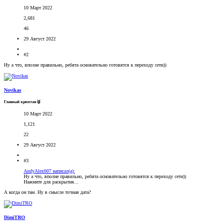
10 Март 2022
2,681
46
29 Август 2022
#2
Ну а что, вполне правильно, ребята основательно готовятся к переходу сети))
Novikas
Главный криптан🥈
10 Март 2022
1,121
22
29 Август 2022
#3
AndyAlex007 написал(а):
Ну а что, вполне правильно, ребята основательно готовятся к переходу сети))
Нажмите для раскрытия...
А когда он там. Ну в смысле точная дата?
DimiTRO