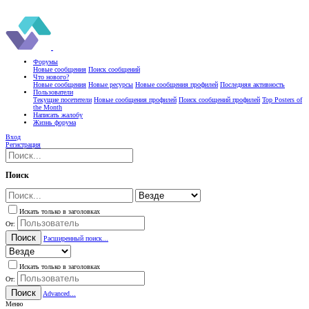
Форумы
Новые сообщения
Поиск сообщений
Что нового?
Новые сообщения
Новые ресурсы
Новые сообщения профилей
Последняя активность
Пользователи
Текущие посетители
Новые сообщения профилей
Поиск сообщений профилей
Top Posters of
the Month
Написать жалобу
Жизнь форума
Вход
Регистрация
Поиск
Искать только в заголовках
От:
Поиск
Расширенный поиск...
Искать только в заголовках
От:
Поиск
Advanced...
Меню