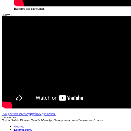
Нажмите для раскрытия...
Воотт!))
Войдите или зарегистрируйтесь для ответа.
Поделиться:
Twitter
Reddit
Pinterest
Tumblr
WhatsApp
Электронная почта
Поделиться
Ссылка
Форумы
Криптовалюты