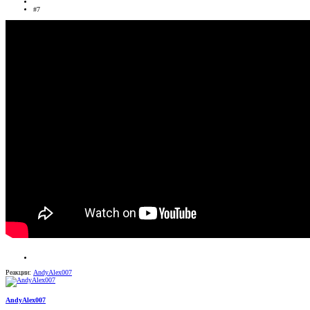
#7
Реакции:
AndyAlex007
AndyAlex007