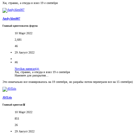
Хм, странно, а откуда я взял 19 е сентября
AndyAlex007
Главный криптознаток форума
10 Март 2022
2,681
46
29 Август 2022
#6
Novikas написал(а):
Хм, странно, а откуда я взял 19 е сентября
Нажмите для раскрытия...
Это изначально все планировалось на 19 сентября, но разрабы потом переиграли все на 15 сентября)
AVEris
Главный криптан🥉
10 Март 2022
851
26
29 Август 2022