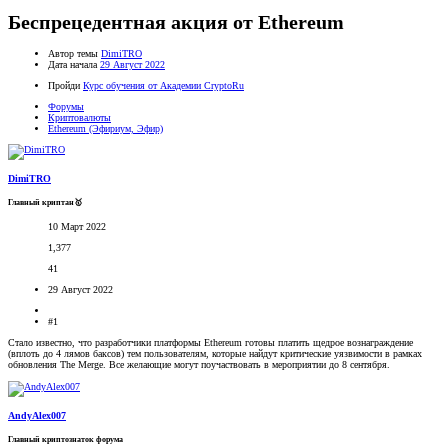
Беспрецедентная акция от Ethereum
Автор темы
DimiTRO
Дата начала
29 Август 2022
Пройди
Курс обучения от Академии CryptoRu
Форумы
Криптовалюты
Ethereum (Эфириум, Эфир)
DimiTRO
Главный криптан🥇
10 Март 2022
1,377
41
29 Август 2022
#1
Стало известно, что разработчики платформы Ethereum готовы платить щедрое вознаграждение
(вплоть до 4 лямов баксов) тем пользователям, которые найдут критические уязвимости в рамках
обновления The Merge. Все желающие могут поучаствовать в мероприятии до 8 сентября.
AndyAlex007
Главный криптознаток форума