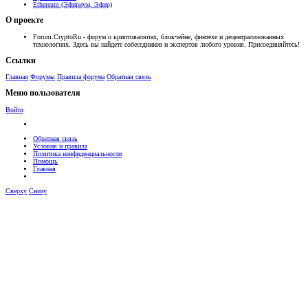
Ethereum (Эфириум, Эфир)
О проекте
Forum.CryptoRu - форум о криптовалютах, блокчейне, финтехе и децентрализованных
технологиях. Здесь вы найдете собеседников и экспертов любого уровня. Присоединяйтесь!
Ссылки
Главная
Форумы
Правила форума
Обратная связь
Меню пользователя
Войти
Обратная связь
Условия и правила
Политика конфиденциальности
Помощь
Главная
Сверху
Снизу