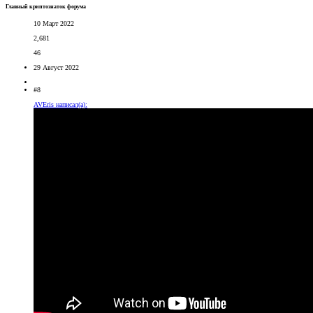
Главный криптознаток форума
10 Март 2022
2,681
46
29 Август 2022
#8
AVEris написал(а):