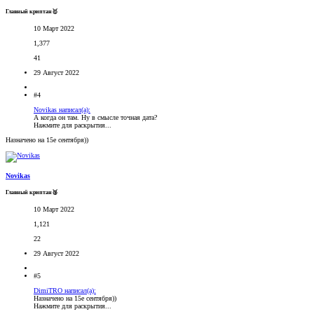
Главный криптан🥇
10 Март 2022
1,377
41
29 Август 2022
#4
Novikas написал(а):
А когда он там. Ну в смысле точная дата?
Нажмите для раскрытия...
Назначено на 15е сентября))
Novikas
Главный криптан🥈
10 Март 2022
1,121
22
29 Август 2022
#5
DimiTRO написал(а):
Назначено на 15е сентября))
Нажмите для раскрытия...