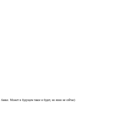
 банке. Может в будущем такое и будет, но явно не сейчас)