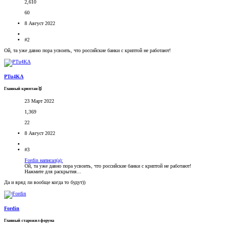
2,610
60
8 Август 2022
#2
Ой, та уже давно пора усвоить, что российские банки с криптой не работают!
PTu4KA
Главный криптан🥇
23 Март 2022
1,369
22
8 Август 2022
#3
Fordin написал(а):
Ой, та уже давно пора усвоить, что российские банки с криптой не работают!
Нажмите для раскрытия...
Да и вряд ли вообще когда то будут))
Fordin
Главный старожил форума