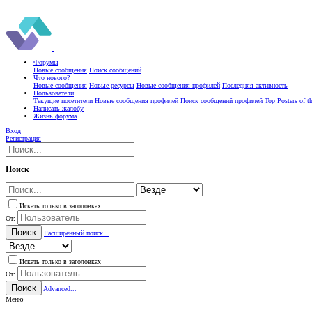
Форумы
Новые сообщения
Поиск сообщений
Что нового?
Новые сообщения
Новые ресурсы
Новые сообщения профилей
Последняя активность
Пользователи
Текущие посетители
Новые сообщения профилей
Поиск сообщений профилей
Top Posters of 
Написать жалобу
Жизнь форума
Вход
Регистрация
Поиск
Искать только в заголовках
От:
Поиск
Расширенный поиск...
Искать только в заголовках
От:
Поиск
Advanced...
Меню