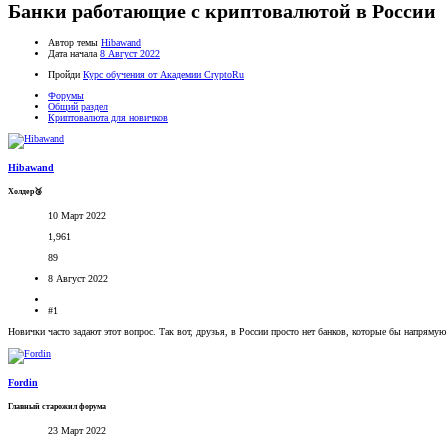
Банки работающие с криптовалютой в России
Автор темы
Hibawand
Дата начала
8 Август 2022
Пройди
Курс обучения от Академии CryptoRu
Форумы
Общий раздел
Криптовалюта для новичков
Hibawand
Холдер🥉
10 Март 2022
1,961
89
8 Август 2022
#1
Новички часто задают этот вопрос. Так вот, друзья, в России просто нет банков, которые бы напрямую 
Fordin
Главный старожил форума
23 Март 2022