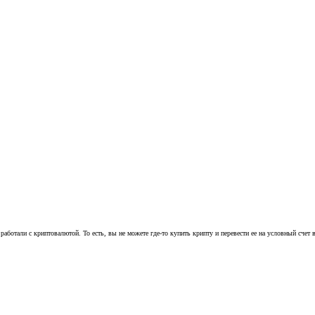
работали с криптовалютой. То есть, вы не можете где-то купить крипту и перевести ее на условный счет в