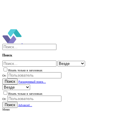
Поиск
Искать только в заголовках
От:
Поиск
Расширенный поиск...
Искать только в заголовках
От:
Поиск
Advanced...
Меню