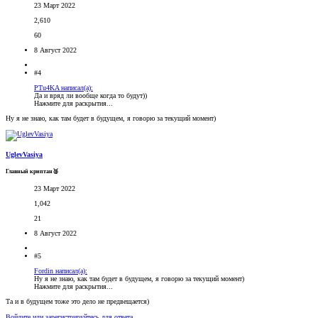
23 Март 2022
2,610
60
8 Август 2022
#4
PTu4KA написал(а):
Да и вряд ли вообще когда то будут))
Нажмите для раскрытия...
Ну я не знаю, как там будет в будущем, я говорю за текущий момент)
UglevVasiya
Главный криптан🥈
23 Март 2022
1,042
21
8 Август 2022
#5
Fordin написал(а):
Ну я не знаю, как там будет в будущем, я говорю за текущий момент)
Нажмите для раскрытия...
Та и в будущем тоже это дело не предвещается)
Войдите или зарегистрируйтесь для ответа.