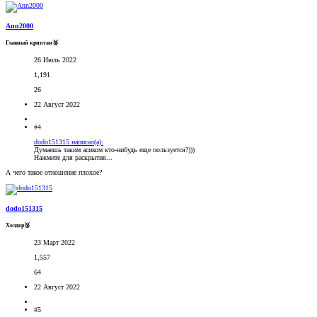
Ann2000
Главный криптан🥈
26 Июль 2022
1,191
26
22 Август 2022
#4
dodo151315 написал(а):
Думаешь таким асиком кто-нибудь еще пользуется?)))
Нажмите для раскрытия...
А чего такое отношение плохое?
dodo151315
Холдер🥉
23 Март 2022
1,557
64
22 Август 2022
#5