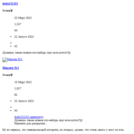
dodo151315
Холдер🥉
23 Март 2022
1,557
64
22 Август 2022
#2
Думаешь таким асиком кто-нибудь еще пользуется?)))
Максим №1
Холдер🥉
10 Март 2022
1,817
82
22 Август 2022
#3
dodo151315 написал(а):
Думаешь таким асиком кто-нибудь еще пользуется?)))
Нажмите для раскрытия...
Ну во первых, это универсальный алгоритм, во вторых, думаю, что очень много у кого он есть.