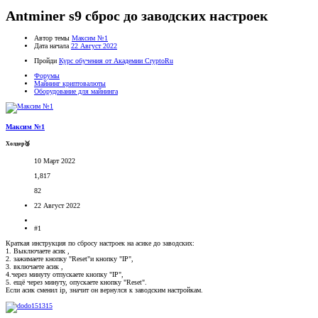
Antminer s9 сброс до заводских настроек
Автор темы
Максим №1
Дата начала
22 Август 2022
Пройди
Курс обучения от Академии CryptoRu
Форумы
Майнинг криптовалюты
Оборудование для майнинга
Максим №1
Холдер🥉
10 Март 2022
1,817
82
22 Август 2022
#1
Краткая инструкция по сбросу настроек на асике до заводских:
1. Выключаете асик ,
2. зажимаете кнопку "Reset"и кнопку "IP",
3. включаете асик ,
4.через минуту отпускаете кнопку "IP",
5. ещё через минуту, опускаете кнопку "Reset".
Если асик сменил ip, значит он вернулся к заводским настройкам.