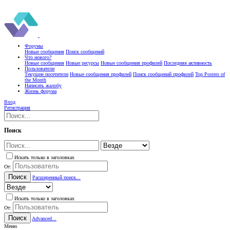
Форумы
Новые сообщения
Поиск сообщений
Что нового?
Новые сообщения
Новые ресурсы
Новые сообщения профилей
Последняя активность
Пользователи
Текущие посетители
Новые сообщения профилей
Поиск сообщений профилей
Top Posters of
the Month
Написать жалобу
Жизнь форума
Вход
Регистрация
Поиск
Искать только в заголовках
От:
Поиск
Расширенный поиск...
Искать только в заголовках
От:
Поиск
Advanced...
Меню