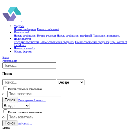
Форумы
Новые сообщения
Поиск сообщений
Что нового?
Новые сообщения
Новые ресурсы
Новые сообщения профилей
Последняя активность
Пользователи
Текущие посетители
Новые сообщения профилей
Поиск сообщений профилей
Top Posters of
the Month
Написать жалобу
Жизнь форума
Вход
Регистрация
Поиск
Искать только в заголовках
От:
Поиск
Расширенный поиск...
Искать только в заголовках
От:
Поиск
Advanced...
Меню