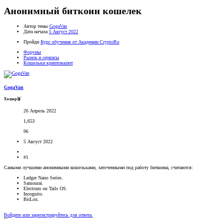
Анонимный биткоин кошелек
Автор темы
GogaVan
Дата начала
5 Август 2022
Пройди
Курс обучения от Академии CryptoRu
Форумы
Рынок и сервисы
Кошельки криптовалют
GogaVan
Холдер🥉
26 Апрель 2022
1,653
96
5 Август 2022
#1
Самыми лучшими анонимными кошельками, заточенными под работу биткоина, считаются:
Ledger Nano Series.
Samourai.
Electrum on Tails OS.
Incognito.
BitLox.
Войдите или зарегистрируйтесь для ответа.