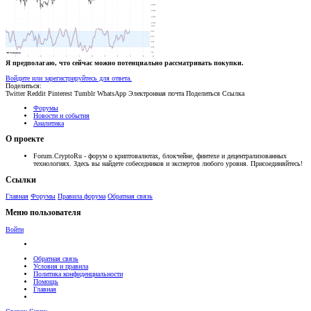
Я предполагаю, что сейчас можно потенциально рассматривать покупки.
Войдите или зарегистрируйтесь для ответа.
Поделиться:
Twitter
Reddit
Pinterest
Tumblr
WhatsApp
Электронная почта
Поделиться
Ссылка
Форумы
Новости и события
Аналитика
О проекте
Forum.CryptoRu - форум о криптовалютах, блокчейне, финтехе и децентрализованных
технологиях. Здесь вы найдете собеседников и экспертов любого уровня. Присоединяйтесь!
Ссылки
Главная
Форумы
Правила форума
Обратная связь
Меню пользователя
Войти
Обратная связь
Условия и правила
Политика конфиденциальности
Помощь
Главная