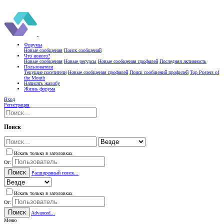
Форумы
Новые сообщения
Поиск сообщений
Что нового?
Новые сообщения
Новые ресурсы
Новые сообщения профилей
Последняя активность
Пользователи
Текущие посетители
Новые сообщения профилей
Поиск сообщений профилей
Top Posters of
the Month
Написать жалобу
Жизнь форума
Вход
Регистрация
Поиск
Искать только в заголовках
От:
Поиск
Расширенный поиск...
Искать только в заголовках
От:
Поиск
Advanced...
Меню