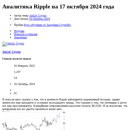
Аналитика Ripple на 17 октября 2024 года
Автор темы
AnGel_Crypto
Дата начала
16 Октябрь 2024
Пройди
Курс обучения от Академии CryptoRu
Форумы
Новости и события
Аналитика
AnGel_Crypto
Главный аналитик форума
16 Февраль 2023
1,247
14
16 Октябрь 2024
#1
Я пока не могу сказать о том, что в контексте Ripple наблюдается выраженный буллран, однако
монета все еще находится в условиях восходящего тренда. Это говорит о том, что потенциал к росту
все еще прослеживается. Ближайшим сопротивлением выступит область $0,5550. Я не исключаю, что
котировкам все же удастся пробиться выше него.