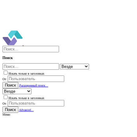
Поиск
Искать только в заголовках
От:
Поиск
Расширенный поиск...
Искать только в заголовках
От:
Поиск
Advanced...
Меню