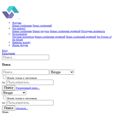
Форумы
Новые сообщения
Поиск сообщений
Что нового?
Новые сообщения
Новые ресурсы
Новые сообщения профилей
Последняя активность
Пользователи
Текущие посетители
Новые сообщения профилей
Поиск сообщений профилей
Top Posters of
the Month
Написать жалобу
Жизнь форума
Вход
Регистрация
Поиск
Искать только в заголовках
От:
Поиск
Расширенный поиск...
Искать только в заголовках
От:
Поиск
Advanced...
Меню