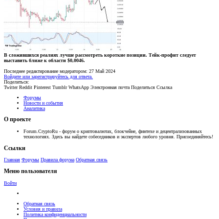
В сложившихся реалиях лучше рассмотреть короткие позиции. Тейк-профит следует
выставить ближе к области $0,0046.
Последнее редактирование модератором:
27 Май 2024
Войдите или зарегистрируйтесь для ответа.
Поделиться:
Twitter
Reddit
Pinterest
Tumblr
WhatsApp
Электронная почта
Поделиться
Ссылка
Форумы
Новости и события
Аналитика
О проекте
Forum.CryptoRu - форум о криптовалютах, блокчейне, финтехе и децентрализованных
технологиях. Здесь вы найдете собеседников и экспертов любого уровня. Присоединяйтесь!
Ссылки
Главная
Форумы
Правила форума
Обратная связь
Меню пользователя
Войти
Обратная связь
Условия и правила
Политика конфиденциальности