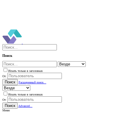
Поиск
Искать только в заголовках
От:
Поиск
Расширенный поиск...
Искать только в заголовках
От:
Поиск
Advanced...
Меню