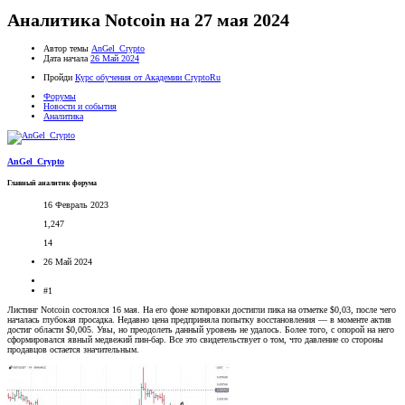
Аналитика Notcoin на 27 мая 2024
Автор темы
AnGel_Crypto
Дата начала
26 Май 2024
Пройди
Курс обучения от Академии CryptoRu
Форумы
Новости и события
Аналитика
AnGel_Crypto
Главный аналитик форума
16 Февраль 2023
1,247
14
26 Май 2024
#1
Листинг Notcoin состоялся 16 мая. На его фоне котировки достигли пика на отметке $0,03, после чего
началась глубокая просадка. Недавно цена предприняла попытку восстановления — в моменте актив
достиг области $0,005. Увы, но преодолеть данный уровень не удалось. Более того, с опорой на него
сформировался явный медвежий пин-бар. Все это свидетельствует о том, что давление со стороны
продавцов остается значительным.