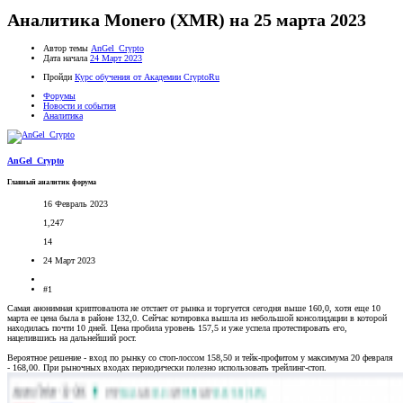
Аналитика Monero (XMR) на 25 марта 2023
Автор темы
AnGel_Crypto
Дата начала
24 Март 2023
Пройди
Курс обучения от Академии CryptoRu
Форумы
Новости и события
Аналитика
AnGel_Crypto
Главный аналитик форума
16 Февраль 2023
1,247
14
24 Март 2023
#1
Самая анонимная криптовалюта не отстает от рынка и торгуется сегодня выше 160,0, хотя еще 10
марта ее цена была в районе 132,0. Сейчас котировка вышла из небольшой консолидации в которой
находилась почти 10 дней. Цена пробила уровень 157,5 и уже успела протестировать его,
нацелившись на дальнейший рост.
Вероятное решение - вход по рынку со стоп-лоссом 158,50 и тейк-профитом у максимума 20 февраля
- 168,00. При рыночных входах периодически полезно использовать трейлинг-стоп.