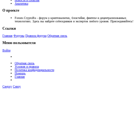
Новости и события
Аналитика
О проекте
Forum.CryptoRu - форум о криптовалютах, блокчейне, финтехе и децентрализованных
технологиях. Здесь вы найдете собеседников и экспертов любого уровня. Присоединяйтесь!
Ссылки
Главная
Форумы
Правила форума
Обратная связь
Меню пользователя
Войти
Обратная связь
Условия и правила
Политика конфиденциальности
Помощь
Главная
Сверху
Снизу