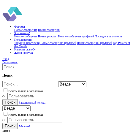
Форумы
Новые сообщения
Поиск сообщений
Что нового?
Новые сообщения
Новые ресурсы
Новые сообщения профилей
Последняя активность
Пользователи
Текущие посетители
Новые сообщения профилей
Поиск сообщений профилей
Top Posters of
the Month
Написать жалобу
Жизнь форума
Вход
Регистрация
Поиск
Искать только в заголовках
От:
Поиск
Расширенный поиск...
Искать только в заголовках
От:
Поиск
Advanced...
Меню