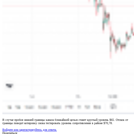
В случае пробоя нижней границы канала ближайшей целью станет круглый уровень $65. Отскок от
границы поведет котировку снова тестировать уровень сопротивления в районе $70,78.
Войдите или зарегистрируйтесь для ответа.
Поделиться: