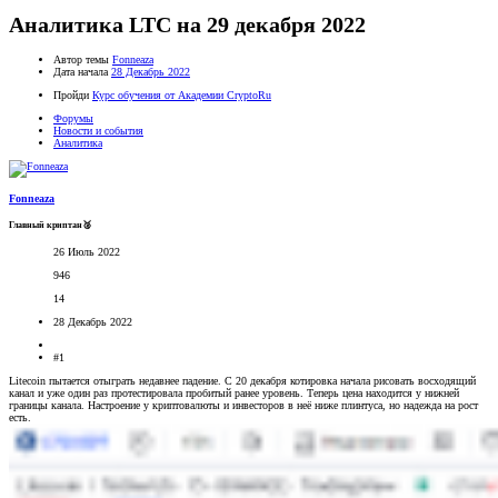
Аналитика LTC на 29 декабря 2022
Автор темы
Fonneaza
Дата начала
28 Декабрь 2022
Пройди
Курс обучения от Академии CryptoRu
Форумы
Новости и события
Аналитика
Fonneaza
Главный криптан🥈
26 Июль 2022
946
14
28 Декабрь 2022
#1
Litecoin пытается отыграть недавнее падение. С 20 декабря котировка начала рисовать восходящий
канал и уже один раз протестировала пробитый ранее уровень. Теперь цена находится у нижней
границы канала. Настроение у криптовалюты и инвесторов в неё ниже плинтуса, но надежда на рост
есть.