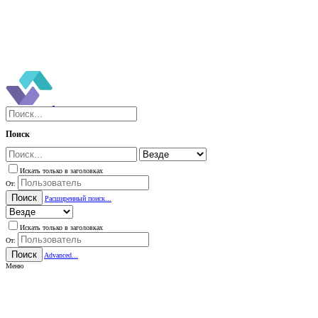
Поиск
Искать только в заголовках
От:
Поиск
Расширенный поиск...
Искать только в заголовках
От:
Поиск
Advanced...
Меню