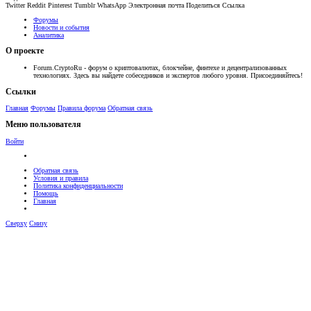
Twitter
Reddit
Pinterest
Tumblr
WhatsApp
Электронная почта
Поделиться
Ссылка
Форумы
Новости и события
Аналитика
О проекте
Forum.CryptoRu - форум о криптовалютах, блокчейне, финтехе и децентрализованных
технологиях. Здесь вы найдете собеседников и экспертов любого уровня. Присоединяйтесь!
Ссылки
Главная
Форумы
Правила форума
Обратная связь
Меню пользователя
Войти
Обратная связь
Условия и правила
Политика конфиденциальности
Помощь
Главная
Сверху
Снизу