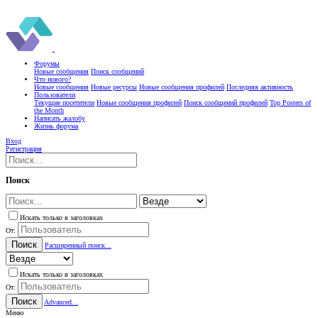
Форумы
Новые сообщения
Поиск сообщений
Что нового?
Новые сообщения
Новые ресурсы
Новые сообщения профилей
Последняя активность
Пользователи
Текущие посетители
Новые сообщения профилей
Поиск сообщений профилей
Top Posters of
the Month
Написать жалобу
Жизнь форума
Вход
Регистрация
Поиск
Искать только в заголовках
От:
Поиск
Расширенный поиск...
Искать только в заголовках
От:
Поиск
Advanced...
Меню