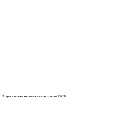
и. Но цена внезапно закрепилась выше отметки $90,06.