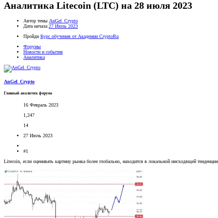
Аналитика Litecoin (LTC) на 28 июля 2023
Автор темы
AnGel_Crypto
Дата начала
27 Июль 2023
Пройди
Курс обучения от Академии CryptoRu
Форумы
Новости и события
Аналитика
AnGel_Crypto
Главный аналитик форума
16 Февраль 2023
1,247
14
27 Июль 2023
#1
Litecoin, если оценивать картину рынка более глобально, находится в локальной нисходящей тенденци