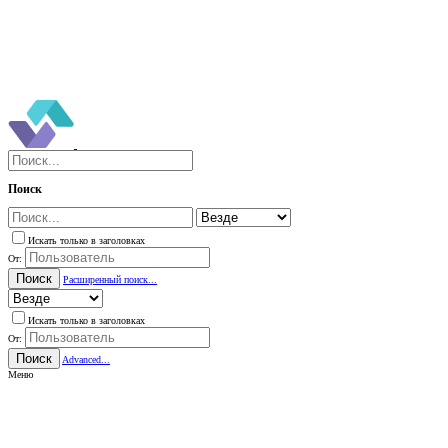
Поиск
Искать только в заголовках
От:
Поиск
Расширенный поиск...
Искать только в заголовках
От:
Поиск
Advanced...
Меню