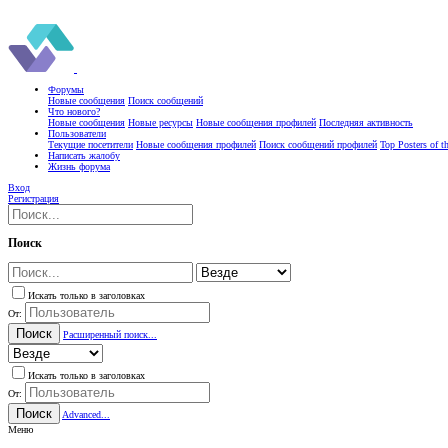
Форумы
Новые сообщения
Поиск сообщений
Что нового?
Новые сообщения
Новые ресурсы
Новые сообщения профилей
Последняя активность
Пользователи
Текущие посетители
Новые сообщения профилей
Поиск сообщений профилей
Top Posters of 
Написать жалобу
Жизнь форума
Вход
Регистрация
Поиск
Искать только в заголовках
От:
Поиск
Расширенный поиск...
Искать только в заголовках
От:
Поиск
Advanced...
Меню