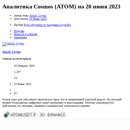
Аналитика Cosmos (ATOM) на 20 июня 2023
Автор темы
AnGel_Crypto
Дата начала
19 Июнь 2023
Пройди
Курс обучения от Академии CryptoRu
Форумы
Новости и события
Аналитика
AnGel_Crypto
Главный аналитик форума
16 Февраль 2023
1,247
14
19 Июнь 2023
#1
Рынок взял для себя некую тактическую паузу после напряженной торговой недели. На текущий
момент большинство цифровых монет пребывают в консолидации. Поэтому рекомендуется
действовать по ситуации, оценивая сложившуюся техническую картину.