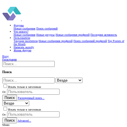
Форумы
Новые сообщения
Поиск сообщений
Что нового?
Новые сообщения
Новые ресурсы
Новые сообщения профилей
Последняя активность
Пользователи
Текущие посетители
Новые сообщения профилей
Поиск сообщений профилей
Top Posters of
the Month
Написать жалобу
Жизнь форума
Вход
Регистрация
Поиск
Искать только в заголовках
От:
Поиск
Расширенный поиск...
Искать только в заголовках
От:
Поиск
Advanced...
Меню