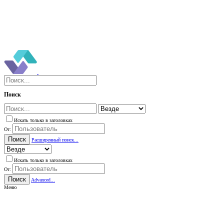
Поиск
Искать только в заголовках
От:
Поиск
Расширенный поиск...
Искать только в заголовках
От:
Поиск
Advanced...
Меню