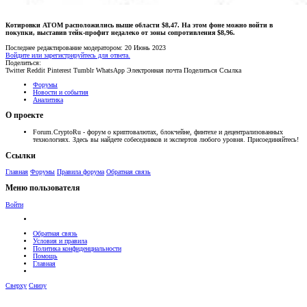
Котировки ATOM расположились выше области $8,47. На этом фоне можно войти в
покупки, выставив тейк-профит недалеко от зоны сопротивления $8,96.
Последнее редактирование модератором:
20 Июнь 2023
Войдите или зарегистрируйтесь для ответа.
Поделиться:
Twitter
Reddit
Pinterest
Tumblr
WhatsApp
Электронная почта
Поделиться
Ссылка
Форумы
Новости и события
Аналитика
О проекте
Forum.CryptoRu - форум о криптовалютах, блокчейне, финтехе и децентрализованных
технологиях. Здесь вы найдете собеседников и экспертов любого уровня. Присоединяйтесь!
Ссылки
Главная
Форумы
Правила форума
Обратная связь
Меню пользователя
Войти
Обратная связь
Условия и правила
Политика конфиденциальности
Помощь
Главная
Сверху
Снизу