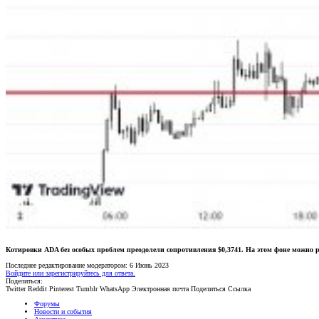
Котировки ADA без особых проблем преодолели сопротивления $0,3741. На этом фоне можно р
Последнее редактирование модератором:
6 Июнь 2023
Войдите или зарегистрируйтесь для ответа.
Поделиться:
Twitter
Reddit
Pinterest
Tumblr
WhatsApp
Электронная почта
Поделиться
Ссылка
Форумы
Новости и события