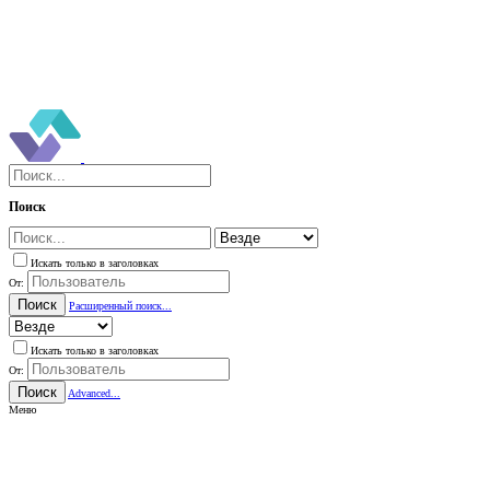
Поиск
Искать только в заголовках
От:
Поиск
Расширенный поиск...
Искать только в заголовках
От:
Поиск
Advanced...
Меню