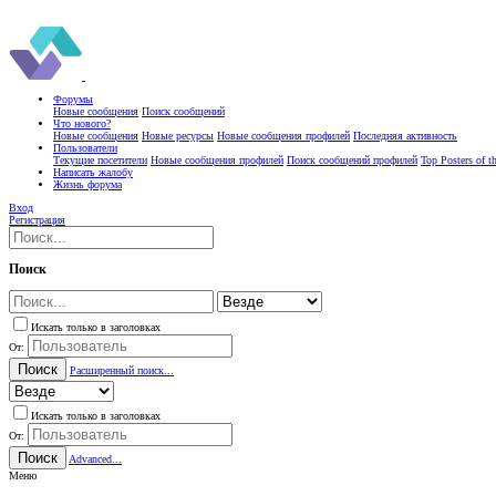
Форумы
Новые сообщения
Поиск сообщений
Что нового?
Новые сообщения
Новые ресурсы
Новые сообщения профилей
Последняя активность
Пользователи
Текущие посетители
Новые сообщения профилей
Поиск сообщений профилей
Top Posters of 
Написать жалобу
Жизнь форума
Вход
Регистрация
Поиск
Искать только в заголовках
От:
Поиск
Расширенный поиск...
Искать только в заголовках
От:
Поиск
Advanced...
Меню