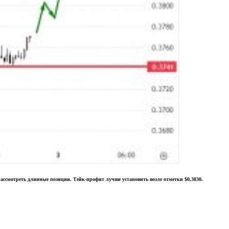
ассмотреть длинные позиции. Тейк-профит лучше установить возле отметки $0,3830.