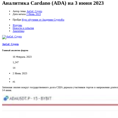
Аналитика Cardano (ADA) на 3 июня 2023
Автор темы
AnGel_Crypto
Дата начала
2 Июнь 2023
Пройди
Курс обучения от Академии CryptoRu
Форумы
Новости и события
Аналитика
AnGel_Crypto
Главный аналитик форума
16 Февраль 2023
1,247
14
2 Июнь 2023
#1
Затяжная эпопея вокруг государственного долга США держала участников торгов в напряжении длител
14 июня.