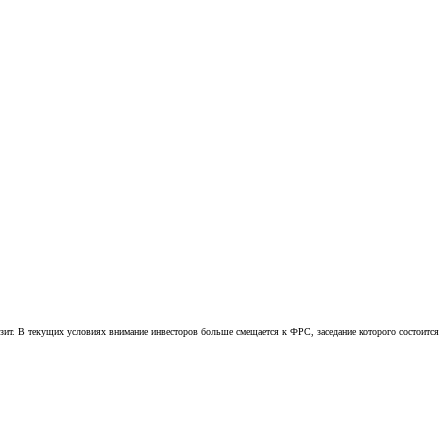
зит. В текущих условиях внимание инвесторов больше смещается к ФРС, заседание которого состоится