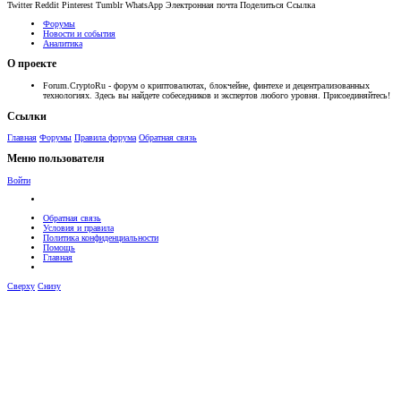
Twitter
Reddit
Pinterest
Tumblr
WhatsApp
Электронная почта
Поделиться
Ссылка
Форумы
Новости и события
Аналитика
О проекте
Forum.CryptoRu - форум о криптовалютах, блокчейне, финтехе и децентрализованных
технологиях. Здесь вы найдете собеседников и экспертов любого уровня. Присоединяйтесь!
Ссылки
Главная
Форумы
Правила форума
Обратная связь
Меню пользователя
Войти
Обратная связь
Условия и правила
Политика конфиденциальности
Помощь
Главная
Сверху
Снизу