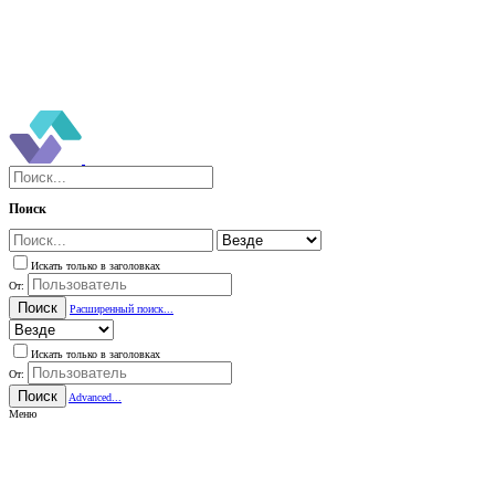
Поиск
Искать только в заголовках
От:
Поиск
Расширенный поиск...
Искать только в заголовках
От:
Поиск
Advanced...
Меню