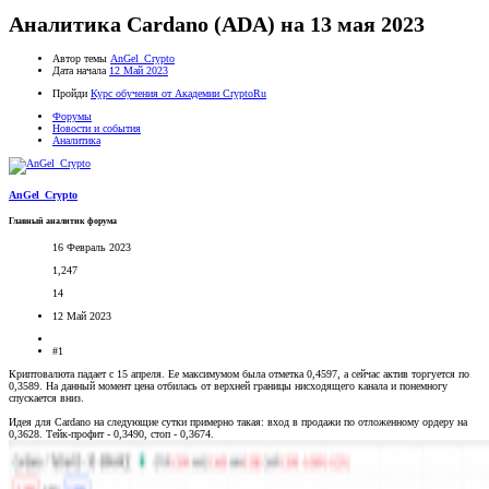
Аналитика Cardano (ADA) на 13 мая 2023
Автор темы
AnGel_Crypto
Дата начала
12 Май 2023
Пройди
Курс обучения от Академии CryptoRu
Форумы
Новости и события
Аналитика
AnGel_Crypto
Главный аналитик форума
16 Февраль 2023
1,247
14
12 Май 2023
#1
Криптовалюта падает с 15 апреля. Ее максимумом была отметка 0,4597, а сейчас актив торгуется по
0,3589. На данный момент цена отбилась от верхней границы нисходящего канала и понемногу
спускается вниз.
Идея для Cardano на следующие сутки примерно такая: вход в продажи по отложенному ордеру на
0,3628. Тейк-профит - 0,3490, стоп - 0,3674.