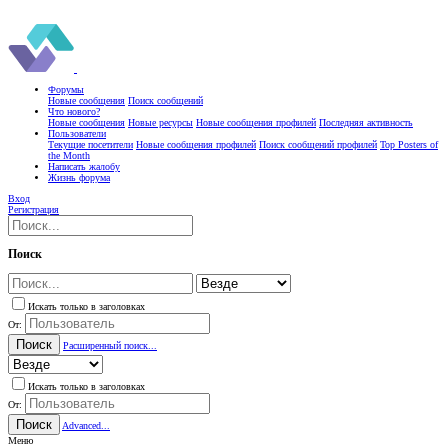
Форумы
Новые сообщения
Поиск сообщений
Что нового?
Новые сообщения
Новые ресурсы
Новые сообщения профилей
Последняя активность
Пользователи
Текущие посетители
Новые сообщения профилей
Поиск сообщений профилей
Top Posters of
the Month
Написать жалобу
Жизнь форума
Вход
Регистрация
Поиск
Искать только в заголовках
От:
Поиск
Расширенный поиск...
Искать только в заголовках
От:
Поиск
Advanced...
Меню