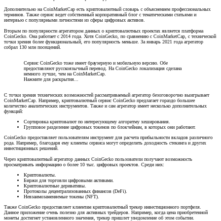
Дополнительно на CoinMarketCap есть криптовалютный словарь с объяснением профессиональных
терминов. Также сервис ведет собственный корпоративный блог с тематическими статьями и
интервью с популярными личностями из сферы цифровых активов.
Вторым по популярности агрегатором данных о криптовалютных проектах является платформа
CoinGecko. Она работает с 2014 года. Хотя CoinGecko, по сравнению с CoinMarketCap, с технической
точки зрения более функциональный, его популярность меньше. За январь 2021 года агрегатор
собрал 130 млн посещений.
Сервис CoinGecko тоже имеет браузерную и мобильную версию. Обе
предоставляют русскоязычный перевод. На CoinGecko локализация сделана
немного лучше, чем на CoinMarketCap.
Нажмите для раскрытия...
С точки зрения технических возможностей рассматриваемый агрегатор безоговорочно выигрывает
CoinMarketCap. Например, криптовалютный сервис CoinGecko предлагает гораздо большее
количество аналитических инструментов. Также и сам агрегатор имеет несколько дополнительных
функций:
Сортировка криптовалют по интересующему алгоритму хеширования.
Групповое разделение цифровых токенов по блокчейнам, в которых они работают.
CoinGecko предоставляет пользователям инструмент для расчета прибыльности вкладов различного
рода. Например, благодаря ему клиенты сервиса могут определить доходность стекинга и других
инвестиционных решений.
Через криптовалютный агрегатор данных CoinGecko пользователи получают возможность
просматривать информацию о более 10 тыс. цифровых проектов. Среди них:
Криптовалюты.
Биржи для торговли цифровыми активами.
Криптовалютные деривативы.
Протоколы децентрализованных финансов (DeFi).
Невзаимозаменяемые токены (NFT).
Также CoinGecko предоставляет клиентам криптовалютный трекер инвестиционного портфеля.
Данное приложение очень полезно для активных трейдеров. Например, когда цена приобретенной
монеты достигнет установленного значения, трекер пришлет уведомление об этом событии.