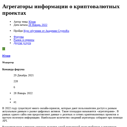
Агрегаторы информации о криптовалютных
проектах
Автор темы
Юлия
Дата начала
28 Январь 2022
Пройди
Курс обучения от Академии CryptoRu
Форумы
Рынок и сервисы
Другие услуги
Ю
Юлия
Модератор
Команда форума
29 Декабрь 2021
228
6
28 Январь 2022
#1
В 2022 году существует много онлайн-сервисов, которые дают пользователям доступ к разным
актуальным данным о рынке цифровых активов. Такие площадки называются «агрегаторами». В
рамках одного сайта они предоставляют данные о десятках и сотнях криптовалютных проектов и
прочую полезную информацию. Наибольшее количество сведений агрегаторы собирают при помощи
API.
Рассматриваемая категория сервисов является самой популярной среди трейдеров и инвесторов.