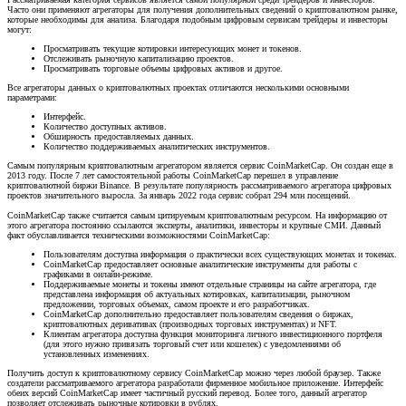
Часто они применяют агрегаторы для получения дополнительных сведений о криптовалютном рынке,
которые необходимы для анализа. Благодаря подобным цифровым сервисам трейдеры и инвесторы
могут:
Просматривать текущие котировки интересующих монет и токенов.
Отслеживать рыночную капитализацию проектов.
Просматривать торговые объемы цифровых активов и другое.
Все агрегаторы данных о криптовалютных проектах отличаются несколькими основными
параметрами:
Интерфейс.
Количество доступных активов.
Обширность предоставляемых данных.
Количество поддерживаемых аналитических инструментов.
Самым популярным криптовалютным агрегатором является сервис CoinMarketCap. Он создан еще в
2013 году. После 7 лет самостоятельной работы CoinMarketCap перешел в управление
криптовалютной биржи Binance. В результате популярность рассматриваемого агрегатора цифровых
проектов значительного выросла. За январь 2022 года сервис собрал 294 млн посещений.
CoinMarketCap также считается самым цитируемым криптовалютным ресурсом. На информацию от
этого агрегатора постоянно ссылаются эксперты, аналитики, инвесторы и крупные СМИ. Данный
факт обуславливается техническими возможностями CoinMarketCap:
Пользователям доступна информация о практически всех существующих монетах и токенах.
CoinMarketCap предоставляет основные аналитические инструменты для работы с
графиками в онлайн-режиме.
Поддерживаемые монеты и токены имеют отдельные страницы на сайте агрегатора, где
представлена информация об актуальных котировках, капитализации, рыночном
предложении, торговых объемах, самом проекте и его разработчиках.
CoinMarketCap дополнительно предоставляет пользователям сведения о биржах,
криптовалютных деривативах (производных торговых инструментах) и NFT.
Клиентам агрегатора доступна функция мониторинга личного инвестиционного портфеля
(для этого нужно привязать торговый счет или кошелек) с уведомлениями об
установленных изменениях.
Получить доступ к криптовалютному сервису CoinMarketCap можно через любой браузер. Также
создатели рассматриваемого агрегатора разработали фирменное мобильное приложение. Интерфейс
обеих версий CoinMarketCap имеет частичный русский перевод. Более того, данный агрегатор
позволяет отслеживать рыночные котировки в рублях.