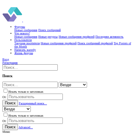
Форумы
Новые сообщения
Поиск сообщений
Что нового?
Новые сообщения
Новые ресурсы
Новые сообщения профилей
Последняя активность
Пользователи
Текущие посетители
Новые сообщения профилей
Поиск сообщений профилей
Top Posters of
the Month
Написать жалобу
Жизнь форума
Вход
Регистрация
Поиск
Искать только в заголовках
От:
Поиск
Расширенный поиск...
Искать только в заголовках
От:
Поиск
Advanced...
Меню