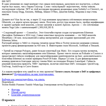
000 NFT.
В одно мгновение их смарт-контракт стал самым популярным, раскупили все подчистую, а объем
торгов был выше, чем у биржи Uniswap. Слово «популярный» недостаточно, чтобы описать
последующие события: NFT из этой коллекции продавали аукционные дома Sotheby’s и Christie’s, их
покупали Snoop Dogg, Eminem, Неймар, Шакил О’Нил, Джастин Бибер, Мадонна и еще очень
многие.
Думаете все? Как бы не так, в марте 22 года компания представила собственную метавселенную
Otherside, а в апреле начала продажу земли. Получить доступ туда можно было, пройдя верификацию
и заранее одобрив свой кошелек, а позже заплатив в валюте Apecoin. Apecoin — это собственная
монета Yuga Labs с капитализацией 1,309,018,283 $.
• Следующий проект — ConsenSys. Этот блокчейн-стартап создан соучредителем Ethereum
Джозефом Любиным в 2014 году. Самые известные продукты компании — это Web3-кошелёк
MetaMask с 30 млн. пользователей и набор инструментов для создания приложений для сети
Ethereum Infura.
Растущий интерес к Web3 со стороны гигантов вроде Meta и Twitter позволил компании успешно
провести раунд финансирования на 450 млн. $. Инвесторами стали Microsoft, SoftBank и Temasek.
• Третий на очереди Polygon, ранее больше известный как Matic. Его создала группа экспертов,
которые занимались масштабированием сети Ethereum. Проект чем-то похож на Polkadot и Cosmos и
предоставляет гибкую платформу для масштабирования криптопроектов на базе «дополнительного»
блокчейна Ethereum на основе принципа Proof-Of-Stake. Первые 5,6 млн. $ для финансирования
команда привлекла благодаря запуску токена Matic на площадке Binance Launchpad. Гибкость
решений позволила привлечь 7000+ партнеров, включая известные DeFi -площадки: QuickSwap,
UniSwap, SushiSwap и Curve finance.
А в вашем портфеле есть какой-то из этих проектов?
Хотите узнать больше о DeFi и цифровых
финансах?
Подписывайтесь на наш телеграм-канал.
Войдите или зарегистрируйтесь для ответа.
Поделиться:
Twitter
Reddit
Pinterest
Tumblr
WhatsApp
Электронная почта
Поделиться
Ссылка
Форумы
Общий раздел
Блокчейн, криптотехнологии
О проекте
Forum.CryptoRu - форум о криптовалютах, блокчейне, финтехе и децентрализованных