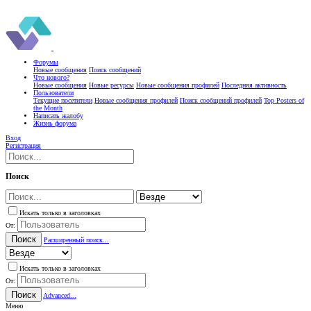
Форумы
Новые сообщения
Поиск сообщений
Что нового?
Новые сообщения
Новые ресурсы
Новые сообщения профилей
Последняя активность
Пользователи
Текущие посетители
Новые сообщения профилей
Поиск сообщений профилей
Top Posters of
the Month
Написать жалобу
Жизнь форума
Вход
Регистрация
Поиск
Искать только в заголовках
От:
Поиск
Расширенный поиск...
Искать только в заголовках
От:
Поиск
Advanced...
Меню