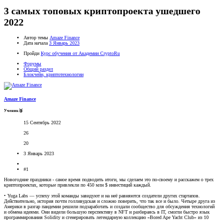
3 самых топовых криптопроекта ушедшего
2022
Автор темы
Amaze Finance
Дата начала
3 Январь 2023
Пройди
Курс обучения от Академии CryptoRu
Форумы
Общий раздел
Блокчейн, криптотехнологии
Amaze Finance
Ученик🥉
15 Сентябрь 2022
26
20
3 Январь 2023
#1
Новогодние праздники - самое время подводить итоги, мы сделаем это по-своему и расскажем о трех
криптопроектах, которые привлекли по 450 млн $ инвестиций каждый.
• Yuga Labs — успеху этой команды завидуют и на неё равняются создатели других стартапов.
Действительно, история почти голливудская и сложно поверить, что так все и было. Четыре друга из
Америки в разгар пандемии решили подзаработать и создали сообщество для обсуждения технологий
и обмена идеями. Они видели большую перспективу в NFT и разбираясь в IT, смогли быстро язык
программирования Solidity и сгенерировать легендарную коллекцию «Bored Ape Yacht Club» из 10