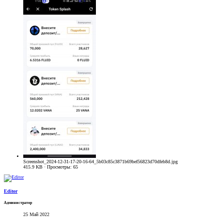
Screenshot_2024-12-31-17-20-16-64_5b03c85c3871b69bef56823d70dfeb8d.jpg
415.9 KB · Просмотры: 65
Editor
Администратор
25 Май 2022