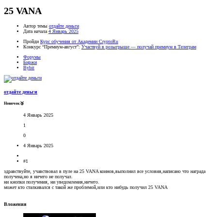
25 VANA
Автор темы
отдайте деньги
Дата начала
4 Январь 2025
Пройди
Курс обучения от Академии CryptoRu
Конкурс “Премиум-август”:
Участвуй в розыгрыше — получай премиум в Телеграм
Форумы
Биржи
Bybit
отдайте деньги
Новичок🥉
4 Январь 2025
1
0
4 Январь 2025
#1
здравствуйте, учавствовал в пуле на 25 VANA коинов,выполнил все условия,написано что награда
получена,но я ничего не получал.
ни кнопки получения, ни уведомления,ничего.
может кто сталкивался с такой же проблемой,или кто нибудь получил 25 VANA
Вложения