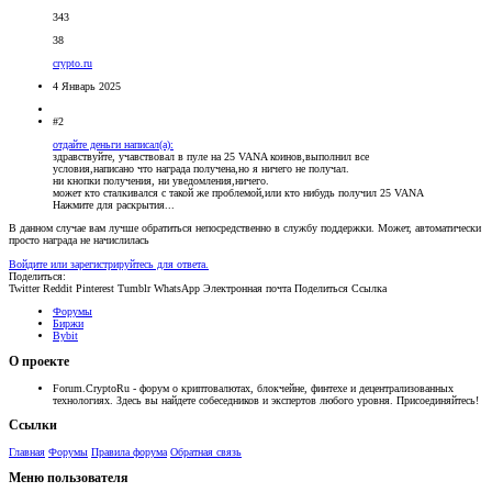
343
38
crypto.ru
4 Январь 2025
#2
отдайте деньги написал(а):
здравствуйте, учавствовал в пуле на 25 VANA коинов,выполнил все
условия,написано что награда получена,но я ничего не получал.
ни кнопки получения, ни уведомления,ничего.
может кто сталкивался с такой же проблемой,или кто нибудь получил 25 VANA
Нажмите для раскрытия...
В данном случае вам лучше обратиться непосредственно в службу поддержки. Может, автоматически
просто награда не начислилась
Войдите или зарегистрируйтесь для ответа.
Поделиться:
Twitter
Reddit
Pinterest
Tumblr
WhatsApp
Электронная почта
Поделиться
Ссылка
Форумы
Биржи
Bybit
О проекте
Forum.CryptoRu - форум о криптовалютах, блокчейне, финтехе и децентрализованных
технологиях. Здесь вы найдете собеседников и экспертов любого уровня. Присоединяйтесь!
Ссылки
Главная
Форумы
Правила форума
Обратная связь
Меню пользователя