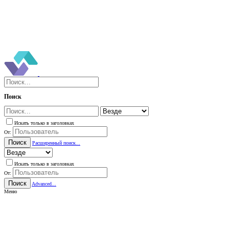
Поиск
Искать только в заголовках
От:
Поиск
Расширенный поиск...
Искать только в заголовках
От:
Поиск
Advanced...
Меню