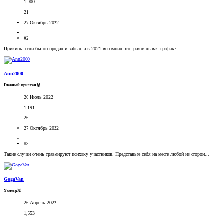
1,000
21
27 Октябрь 2022
#2
Прикинь, если бы он продал и забыл, а в 2021 вспомнил это, разглядывая график?
Ann2000
Главный криптан🥈
26 Июль 2022
1,191
26
27 Октябрь 2022
#3
Такие случаи очень травмируют психику участников. Представьте себя на месте любой из сторон...
GogaVan
Холдер🥉
26 Апрель 2022
1,653