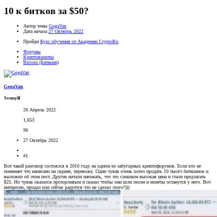
10 к битков за $50?
Автор темы
GogaVan
Дата начала
27 Октябрь 2022
Пройди
Курс обучения от Академии CryptoRu
Форумы
Криптовалюты
Bitcoin (Биткоин)
GogaVan
Холдер🥉
26 Апрель 2022
1,653
96
27 Октябрь 2022
#1
Вот такой разговор состоялся в 2010 году на одном из забугорных криптофорумов. Если кто не
понимает что написано на скрине, перевожу. Один чувак очень хотел продать 10 тысяч биткоинов и
выложил об этом пост. Другие начали наезжать, что это слишком высокая цена и стали предлагать
$25. Но чувак оказался прозорливым и сказал чтобы они шли лесом и монеты останутся у него. Вот
интересно, продал или сейчас радуется что не сделал этого?)))