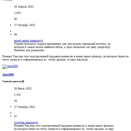
26 Апрель 2022
1,653
96
27 Октябрь 2022
#6
amarit.andrei написал(а):
Теорию большого взрыва напоминает, как они искали старенький ноутбук, на
котором в самом начале майнили биток, а через несколько лет цену увидели)))
Нажмите для раскрытия...
Помню) Там еще этот подстрелянный продавец комиксов в конце нашел флешку, на которую битки по
итогу скинули и отформатировал ее, чтобы продать за пару баксов)))
Ann2000
Главный криптан🥈
26 Июль 2022
1,191
26
27 Октябрь 2022
#7
GogaVan написал(а):
Помню) Там еще этот подстрелянный продавец комиксов в конце нашел флешку,
на которую битки по итогу скинули и отформатировал ее, чтобы продать за пару