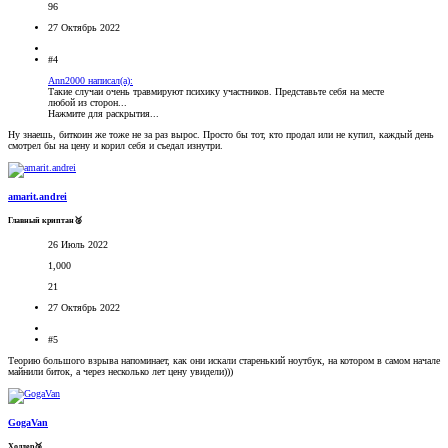
96
27 Октябрь 2022
#4
Ann2000 написал(а):
Такие случаи очень травмируют психику участников. Представьте себя на месте
любой из сторон...
Нажмите для раскрытия...
Ну знаешь, биткоин же тоже не за раз вырос. Просто бы тот, кто продал или не купил, каждый день
смотрел бы на цену и корил себя и съедал изнутри.
amarit.andrei
Главный криптан🥈
26 Июль 2022
1,000
21
27 Октябрь 2022
#5
Теорию большого взрыва напоминает, как они искали старенький ноутбук, на котором в самом начале
майнили биток, а через несколько лет цену увидели)))
GogaVan
Холдер🥉