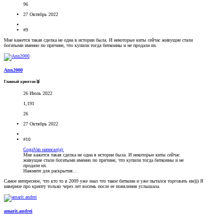
96
27 Октябрь 2022
#9
Мне кажется такая сделка не одна в истории была. И некоторые киты сейчас живущие стали
богатыми именно по причине, что купили тогда биткоины и не продали их.
Ann2000
Главный криптан🥈
26 Июль 2022
1,191
26
27 Октябрь 2022
#10
GogaVan написал(а):
Мне кажется такая сделка не одна в истории была. И некоторые киты сейчас
живущие стали богатыми именно по причине, что купили тогда биткоины и не
продали их.
Нажмите для раскрытия...
Самое интересное, что кто то в 2009 уже знал что такое биткоин и уже пытался торговать им))) Я
наверное про крипту только через лет восемь после ее появления услышала.
amarit.andrei