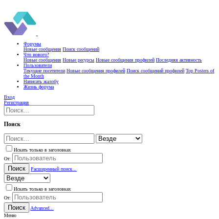
Форумы
Новые сообщения
Поиск сообщений
Что нового?
Новые сообщения
Новые ресурсы
Новые сообщения профилей
Последняя активность
Пользователи
Текущие посетители
Новые сообщения профилей
Поиск сообщений профилей
Top Posters of
the Month
Написать жалобу
Жизнь форума
Вход
Регистрация
Поиск
Искать только в заголовках
От:
Поиск
Расширенный поиск...
Искать только в заголовках
От:
Поиск
Advanced...
Меню