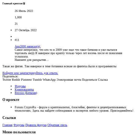
Главный криптан🥈
26 Июль 2022
1,000
21
27 Октябрь 2022
#11
Ann2000 написал(а):
Самое интересное, что кто то в 2009 уже знал что такое биткоин и уже пытался
торговать им))) Я наверное про крипту только через лет восемь после ее появления
услышала.
Нажмите для раскрытия...
Такая же фигня. Там наверное в теме ботаники всякие из финтеха были и программисты
Войдите или зарегистрируйтесь для ответа.
Поделиться:
Twitter
Reddit
Pinterest
Tumblr
WhatsApp
Электронная почта
Поделиться
Ссылка
Форумы
Криптовалюты
Bitcoin (Биткоин)
О проекте
Forum.CryptoRu - форум о криптовалютах, блокчейне, финтехе и децентрализованных
технологиях. Здесь вы найдете собеседников и экспертов любого уровня. Присоединяйтесь!
Ссылки
Главная
Форумы
Правила форума
Обратная связь
Меню пользователя