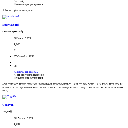
баксов)))
Нажмите для раскрытия...
Я бы его убила наверное
amarit.andrei
Главный криптан🥈
26 Июль 2022
1,000
21
27 Октябрь 2022
#8
Ann2000 написал(а):
Я бы его убила наверное
Нажмите для раскрытия...
Это означает, нефиг старыми ноутбуками разбрасываться. Они его там через 10 человек передавали,
потом ключи перекочевали на съемный носитель, который тоже попутешествовал и такой печальный
итог)
GogaVan
Холдер🥉
26 Апрель 2022
1,653